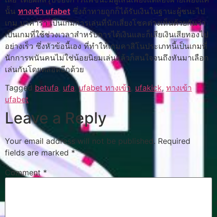
นั้น
ทางเข้า ufabet
ซึ่งถ้าทายถูกก็ได้รับเงินในฐานะผู้ชนะไป
เกม บาคาร่า เป็นเกมการเล่นที่นักเสี่ยงโชคต่างเห็นด้วยกันว่า
เป็นเกมที่ใช้ช่วงเวลาสำหรับการได้เงินและก็เสียเงินเสียทองไป
อย่างเร็ว ซึ่งหัวข้อนี้เอง ที่ทำให้เกมคาสิโนประเภทนี้เป็นเกมที่
นักการพนันคนไม่ใช่น้อยนิยมเล่นแล้วก็สนใจจนถึงหันมาเลือก
เล่นกันโดยตลอดอีกด้วย
Tagged
betufa
,
ufa
,
ufabet ทางเข้า
,
ufakick
,
ทางเข้า
ufabet
Leave a Reply
Your email address will not be published.
Required
fields are marked
*
Comment
*