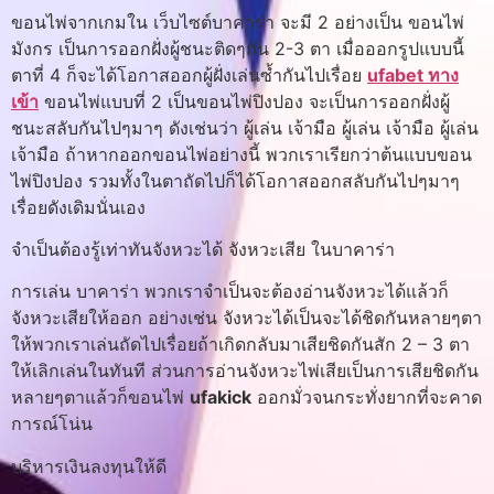
ขอนไพ่จากเกมใน เว็บไซต์บาคาร่า จะมี 2 อย่างเป็น ขอนไพ่
มังกร เป็นการออกฝั่งผู้ชนะติดๆกัน 2-3 ตา เมื่อออกรูปแบบนี้
ตาที่ 4 ก็จะได้โอกาสออกผู้ฝั่งเล่นซ้ำกันไปเรื่อย
ufabet ทาง
เข้า
ขอนไพ่แบบที่ 2 เป็นขอนไพ่ปิงปอง จะเป็นการออกฝั่งผู้
ชนะสลับกันไปๆมาๆ ดังเช่นว่า ผู้เล่น เจ้ามือ ผู้เล่น เจ้ามือ ผู้เล่น
เจ้ามือ ถ้าหากออกขอนไพ่อย่างนี้ พวกเราเรียกว่าต้นแบบขอน
ไพ่ปิงปอง รวมทั้งในตาถัดไปก็ได้โอกาสออกสลับกันไปๆมาๆ
เรื่อยดังเดิมนั่นเอง
จำเป็นต้องรู้เท่าทันจังหวะได้ จังหวะเสีย ในบาคาร่า
การเล่น บาคาร่า พวกเราจำเป็นจะต้องอ่านจังหวะได้แล้วก็
จังหวะเสียให้ออก อย่างเช่น จังหวะได้เป็นจะได้ชิดกันหลายๆตา
ให้พวกเราเล่นถัดไปเรื่อยถ้าเกิดกลับมาเสียชิดกันสัก 2 – 3 ตา
ให้เลิกเล่นในทันที ส่วนการอ่านจังหวะไพ่เสียเป็นการเสียชิดกัน
หลายๆตาแล้วก็ขอนไพ่
ufakick
ออกมั่วจนกระทั่งยากที่จะคาด
การณ์โน่น
บริหารเงินลงทุนให้ดี