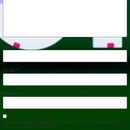
Name
*
Email
*
Website
Save my name, email, and website in this browser for
the next time I comment.