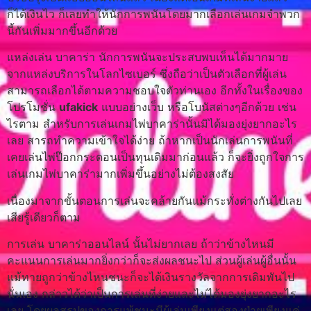
ก็ได้เงินไว ก็เลยทำให้นักการพนันโดยมากเลือกเล่นเกมจำพวก
นี้กันเพิ่มมากขึ้นอีกด้วย
แหล่งเล่น บาคาร่า นักการพนันจะประสบพบเห็นได้มากมาย
จากแหล่งบริการในโลกไซเบอร์ ซึ่งถือว่าเป็นตัวเลือกที่ผู้เล่น
สามารถเลือกได้ตามความชอบใจตัวท่านเอง อีกทั้งในเรื่องของ
โปรโมชั่น
ufakick
แบบอย่างเว็บ หรือโบนัสต่างๆอีกด้วย เช่น
ไรตาม สำหรับการเล่นเกมไพ่บาคาร่านั้นมิได้มองยุ่งยากอะไร
เลย สารถทำความเข้าใจได้ง่าย ถ้าหากเป็นนักเล่นการพนันที่
เคยเล่นไพ่ป๊อกกระดอนเป็นทุนเดิมมาก่อนแล้ว ก็จะยิ่งถูกใจการ
เล่นเกมไพ่บาคาร่ามากเพิ่มขึ้นอย่างไม่ต้องสงสัย
เนื่องมาจากขั้นตอนการเล่นจะคล้ายกันแม้กระทั่งต่างกันไปเลย
เสียรู้เดียวก็ตาม
การเล่น บาคาร่าออนไลน์ นั้นไม่ยากเลย ถ้าว่าข้างไหนมี
คะแนนการเล่นมากยิ่งกว่าก็จะส่งผลชนะไป ส่วนผู้เล่นผู้อื่นนั้น
แม้ทายถูกว่าข้างไหนชนะก็จะได้เงินรางวัลจากการเดิมพันไป
นั่นเอง กล่าวได้ว่าเป็นการเล่นที่ง่ายและไม่ได้มองยุ่งยากอะไร
เลย โดยผลสรุปของการแพ้ชนะมีผู้เล่นเพียงแต่สองฝ่ายเพียงแค่