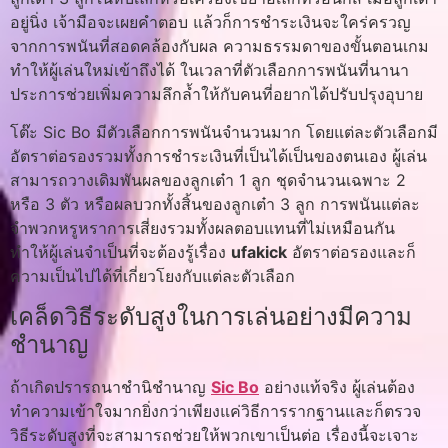
อยู่นิ่ง เจ้ามือจะเผยคำตอบ แล้วก็การชำระเงินจะใคร่ครวญ
จากการพนันที่สอดคล้องกับผล ความธรรมดาของขั้นตอนเกม
ทำให้ผู้เล่นใหม่เข้าถึงได้ ในเวลาที่ตัวเลือกการพนันที่นานา
ประการช่วยเพิ่มความลึกล้ำให้กับคนที่อยากได้ปรับปรุงอุบาย
โต๊ะ Sic Bo มีตัวเลือกการพนันจำนวนมาก โดยแต่ละตัวเลือกมี
อัตราต่อรองรวมทั้งการชำระเงินที่เป็นได้เป็นของตนเอง ผู้เล่น
สามารถวางเดิมพันผลของลูกเต๋า 1 ลูก ชุดจำนวนเฉพาะ 2
หรือ 3 ตัว หรือผลบวกทั้งสิ้นของลูกเต๋า 3 ลูก การพนันแต่ละ
จำพวกหรูหราการเสี่ยงรวมทั้งผลตอบแทนที่ไม่เหมือนกัน
ทำให้ผู้เล่นจำเป็นที่จะต้องรู้เรื่อง
ufakick
อัตราต่อรองและก็
ความเป็นไปได้ที่เกี่ยวโยงกับแต่ละตัวเลือก
เคล็ดวิธีระดับสูงในการเล่นอย่างมีความ
ชำนาญ
ถ้าเกิดปรารถนาชำนิชำนาญ
Sic Bo
อย่างแท้จริง ผู้เล่นต้อง
ทำความเข้าใจมากยิ่งกว่าเพียงแค่วิธีการรากฐานและก็ตรวจ
วิธีระดับสูงที่จะสามารถช่วยให้พวกเขาเป็นต่อ เรื่องนี้จะเจาะ