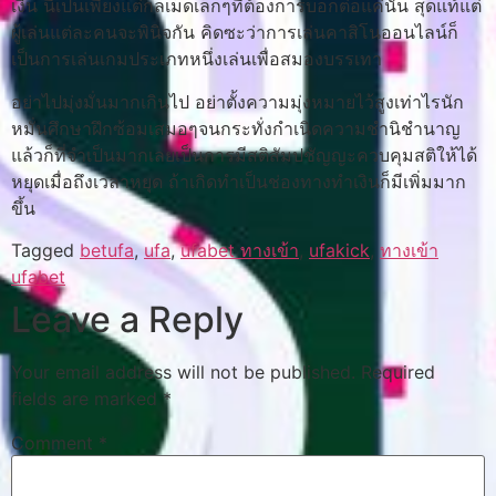
เงิน นี่เป็นเพียงแต่กลเม็ดเล็กๆที่ต้องการบอกต่อแค่นั้น สุดแท้แต่
ผู้เล่นแต่ละคนจะพินิจกัน คิดซะว่าการเล่นคาสิโนออนไลน์ก็
เป็นการเล่นเกมประเภทหนึ่งเล่นเพื่อสมองบรรเทา
อย่าไปมุ่งมั่นมากเกินไป อย่าตั้งความมุ่งหมายไว้สูงเท่าไรนัก
หมั่นศึกษาฝึกซ้อมเสมอๆจนกระทั่งกำเนิดความชำนิชำนาญ
แล้วก็ที่จำเป็นมากเลยเป็นการมีสติสัมปชัญญะควบคุมสติให้ได้
หยุดเมื่อถึงเวลาหยุด ถ้าเกิดทำเป็นช่องทางทำเงินก็มีเพิ่มมาก
ขึ้น
Tagged
betufa
,
ufa
,
ufabet ทางเข้า
,
ufakick
,
ทางเข้า
ufabet
Leave a Reply
Your email address will not be published.
Required
fields are marked
*
Comment
*