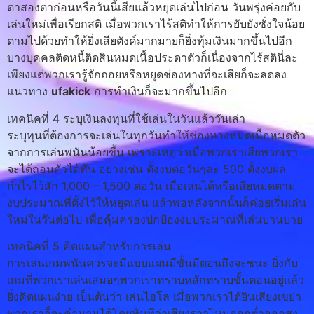
ตาสองตาก่อนหรือวันนี้เสียแล้วหยุดเล่นไปก่อน วันพรุ่งค่อยกับ
เล่นใหม่เพื่อเรียกสติ เมื่อพวกเราไร้สติทำให้การยับยังชั่งใจน้อย
ตามไปด้วยทำให้ยิ่งเสียตังค์มากมายก็ยิ่งทุ้มเงินมากขึ้นไปอีก
บางบุคคลติดหนี้ติดสินหมดเนื้อประดาตัวก็เนื่องจากไร้สตินี่ละ
เพียงแต่พวกเรารู้จักถอยหรือหยุดช่องทางที่จะเสียก็จะลดลง
แนวทาง
ufakick
การทำเงินก็จะมากขึ้นไปอีก
เทคนิคที่ 4 ระบุเงินลงทุนที่ใช้เล่นในวันแล้ววันเล่า
ระบุทุนที่ต้องการจะเล่นในทุกวันทำให้ช่องทางหมดเนื้อหมดตัว
จากการเล่นพนันน้อยขี้น เพราะเหตุว่าเมื่อพวกเราเสียพวกเรา
จะได้ถอนตัวได้ทัน อย่างเช่น ตั้งงบต่อวันๆละ 500 ตั้งงบผล
กำไรไว้สัก 1,000 – 1,500 ต่อวัน เมื่อเล่นได้หรือเสียหมดตาม
งบประมาณที่ตั้งไว้ให้หยุดเล่น แล้วพอหลังจากนั้นก็ค่อยเริ่มเล่น
ใหม่ในวันต่อไป เพื่อคุ้มครองปกป้องงบประมาณที่เล่นบานบาย
เทคนิคที่ 5 คิดแผนสำหรับการเล่น
การเล่นเกมพนันควรจะมีแบบแผนมีขั้นมีตอนถึงจะชนะ ยิ่งกับ
เกมที่พวกเราเล่นเสมอๆพวกเราทราบหลักทราบขั้นตอนอยู่แล้ว
ยิ่งคิดแผนง่าย เป็นต้นว่า เล่นไฮโล เมื่อพวกเราได้ยินเสียงเขย่า
พวกเราก็จะคำนวนได้โดยทันทีว่าเสียงราวไหนออกต่ำออกสูง