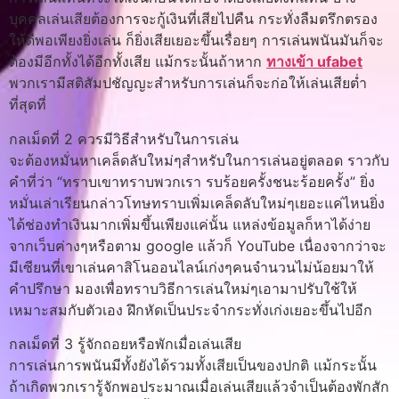
บุคคลเล่นเสียต้องการจะกู้เงินที่เสียไปคืน กระทั่งลืมตรึกตรอง
ให้ดีพอเพียงยิ่งเล่น ก็ยิ่งเสียเยอะขึ้นเรื่อยๆ การเล่นพนันมันก็จะ
ต้องมีอีกทั้งได้อีกทั้งเสีย แม้กระนั้นถ้าหาก
ทางเข้า ufabet
พวกเรามีสติสัมปชัญญะสำหรับการเล่นก็จะก่อให้เล่นเสียต่ำ
ที่สุดที่
กลเม็ดที่ 2 ควรมีวิธีสำหรับในการเล่น
จะต้องหมั่นหาเคล็ดลับใหม่ๆสำหรับในการเล่นอยู่ตลอด ราวกับ
คำที่ว่า “ทราบเขาทราบพวกเรา รบร้อยครั้งชนะร้อยครั้ง” ยิ่ง
หมั่นเล่าเรียนกล่าวโทษทราบเพิ่มเคล็ดลับใหม่ๆเยอะแค่ไหนยิ่ง
ได้ช่องทำเงินมากเพิ่มขึ้นเพียงแค่นั้น แหล่งข้อมูลก็หาได้ง่าย
จากเว็บฅ่างๆหรือตาม google แล้วก็ YouTube เนื่องจากว่าจะ
มีเซียนที่เขาเล่นคาสิโนออนไลน์เก่งๆคนจำนวนไม่น้อยมาให้
คำปรึกษา มองเพื่อทราบวิธีการเล่นใหม่ๆเอามาปรับใช้ให้
เหมาะสมกับตัวเอง ฝึกหัดเป็นประจำกระทั่งเก่งเยอะขึ้นไปอีก
กลเม็ดที่ 3 รู้จักถอยหรือพักเมื่อเล่นเสีย
การเล่นการพนันมีทั้งยังได้รวมทั้งเสียเป็นของปกติ แม้กระนั้น
ถ้าเกิดพวกเรารู้จักพอประมาณเมื่อเล่นเสียแล้วจำเป็นต้องพักสัก