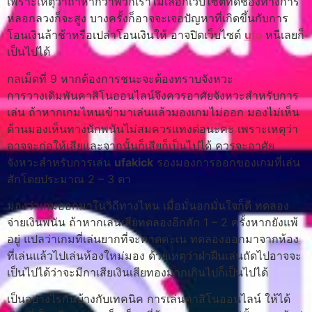
เพราะเหตุว่าถ้าหากว่าพวกเราไม่เลือกเว็บไซต์ที่ดีช่องทางการ
หลอกลวงก็จะสูง บางครั้งก็อาจจะเจอปัญหาที่เกิดขึ้นกับการ
โอนเงินล้าช้าหรือเปล่าโอนเงินให้ อาจปิดเว็บไซต์
ufa
หนีเลยก็
เป็นไปได้
กลเม็ดที่ 9 หากต้องการชนะจะต้องทราบจังหวะ
การวางเดิมพันคาสิโนออนไลน์จึงควรอาศัยจังหวะสำหรับการ
เล่น ถ้าหากเกมไหนเข้ามาเล่นแล้วมองเกมไม่ออก มองไม่เห็น
ด้านมองเห็นทางนักพนันไม่สมควรแทงต่อนะคะ เพราะเหตุว่า
อาจจะก่อให้เสียและจากนั้นก็เสียก็เป็นไปได้ ควรจะอาศัย
จังหวะสำหรับการเล่น
ufakick
รองมองการออกของเกมที่เล่น
สักโดยประมาณ 2 – 3 ตา
มองว่าเกมออกมาในวิถีทางไหน เมื่อมั่นอกมั่นใจก็ดี ทดลอง
จ่ายเงินพนัน ถ้าหากเล่นเสียทดลองอีกสัก 1 – 2 ครั้งหากยังแพ้
อยู่ แปลว่าเกมที่เล่นยากที่จะคาดคะเน ทดลองออกมาจากห้อง
ที่เล่นแล้วไปเล่นห้องใหม่มอง ด้วยเหตุว่าฝ่าฝืนเล่นถัดไปอาจจะ
เป็นไปได้ว่าจะมีกาเสียเงินเสียทองมากเกินไปก็เป็นไปได้
เป็นอย่างไรกันบ้างกับเทคนิค การเล่นคาสิโนออนไลน์ ให้ได้