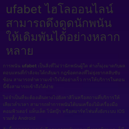
ufabet ไฮโลออนไลน์
สามารถดึงดูดนักพนัน
ให้เดิมพันได้อย่างหลาก
หลาย
การพนัน
ufabet
เป็นสิ่งที่ไม่ว่านักพนันผู้ใด ต่างก็มุ่งมาดกับผล
ตอบแทนที่กำลังจะได้กลับมา กฎข้อตกลงที่ไม่ยุ่งยากสลับซับ
ซ้อน สามารถทำความเข้าใจได้อย่างเร็ว การให้บริการในตอน
นี้ซึ่งสามารถเข้าถึงได้ง่าย
ไม่จำเป็นที่จะต้องเดินทางไปยังคาสิโนหรือสถานที่บริการให้
เสียเวล่ำเวลา สามารถทำการพนันได้บนเครื่องไม้เครื่องมือ
คอมพิวเตอร์ แท็บเล็ต โน้ตบุ๊ก หรือสมาร์ทโฟนทั้งยังระบบ IOS
รวมทั้ง Android