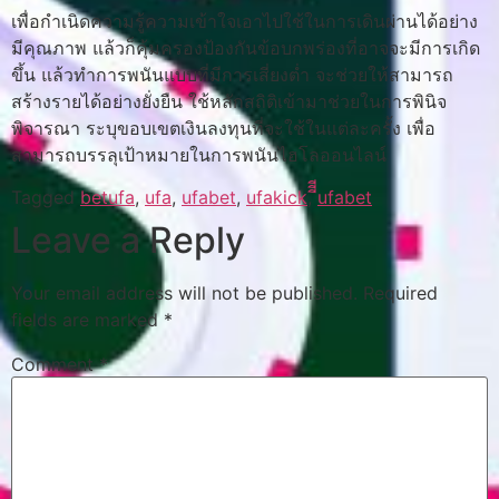
เพื่อกำเนิดความรู้ความเข้าใจเอาไปใช้ในการเดินผ่านได้อย่าง
มีคุณภาพ แล้วก็คุ้มครองป้องกันข้อบกพร่องที่อาจจะมีการเกิด
ขึ้น แล้วทำการพนันแบบที่มีการเสี่ยงต่ำ จะช่วยให้สามารถ
สร้างรายได้อย่างยั่งยืน ใช้หลักสถิติเข้ามาช่วยในการพินิจ
พิจารณา ระบุขอบเขตเงินลงทุนที่จะใช้ในแต่ละครั้ง เพื่อ
สามารถบรรลุเป้าหมายในการพนันไฮโลออนไลน์
Tagged
betufa
,
ufa
,
ufabet
,
ufakick
,
ีีีufabet
Leave a Reply
Your email address will not be published.
Required
fields are marked
*
Comment
*