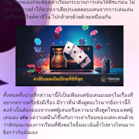
ในบางเกมเองก็จะต้องเล่าเรียนกระบวนการเล่นให้ดีซะก่อน ไม่
อย่างนั้นอาจทำให้พวกเราเสียประผลตอบแทนจากการเล่นเล่น
เกมใน เว็บไซต์คาสิโน ไปกล้วยๆด้วยด้วยเหมือนกัน
ทั้งหมดทั้งปวงที่กล่าวมานี้ก็เป็นเพียงแต่ข้อเสนอเฉยๆในเรื่องที่
อยากทราบหรือยังมีเรื่อง มีราวที่น่าดึงดูดอะไรมากยิ่งกว่านี้ก็
คงจำเป็นต้องมองจากเพศผู้เล่นหรือความน่าดึงดูดใจของเพศผู้
เล่นเอง
ufa
แต่ว่าแต่มีนก็ขึ้นกับการเล่าเรียนของแต่ละคนด้วย
ว่าลักษณะของการเรียนที่พึงพอใจนั้นจะเน้นย้ำไปทางไหนมาก
ยิ่งกว่ากันนั่นเอง