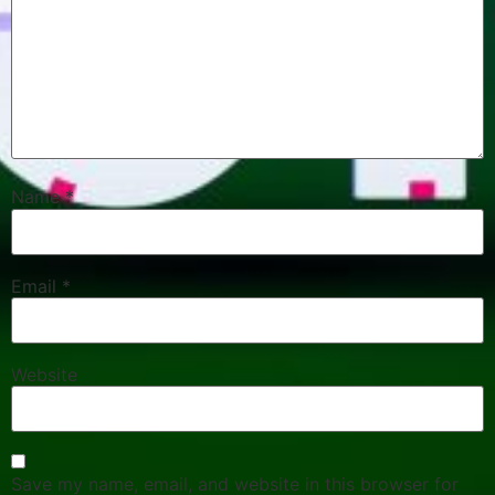
Name
*
Email
*
Website
Save my name, email, and website in this browser for