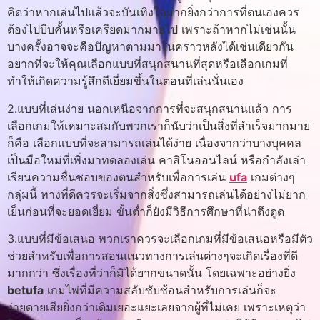
คิดว่าหากเล่นไปแล้วจะบันเทิงใจมากยิ่งกว่าการที่ตนเองควร
ต้องไปบีบคั้นหรือเครียดมากมายไป เพราะถ้าหากไม่เช่นนั้น
บางครั้งอาจจะคือปัญหาตามมาในคราวหลังได้เช่นเดียวกัน
อยากที่จะให้คุณเลือกแบบที่สนุกสนานที่สุดหรือเลือกเกมที่
ทำให้เกิดความรู้สึกดีเยี่ยมขึ้นในตอนที่เล่นนั่นเอง
2.แบบที่เล่นง่าย นอกเหนือจากการที่จะสนุกสนานแล้ว การ
เลือกเกมให้เหมาะสมกับพวกเราก็นับว่าเป็นสิ่งที่สำเร็จมากมาย
ก็คือ เลือกแบบที่จะสามารถเล่นได้ง่าย เนื่องจากว่าบางบุคคล
เป็นมือใหม่ที่เพิ่งมาทดลองเล่น คาสิโนออนไลน์ หรือกำลังเล่า
เรียนความชื่นชอบของตนสำหรับเพื่อการเล่น
ufa
เกมต่างๆ
กลุ่มนี้ ทางที่ดีควรจะเริ่มจากสิ่งซึ่งสามารถเล่นได้อย่างไม่ยาก
เย็นก่อนที่จะยอดเยี่ยม ขั้นต่ำก็ยังมีวิธีการศึกษาที่น่าดึงดูด
3.แบบที่มีข้อเสนอ พวกเราควรจะเลือกเกมที่มีข้อเสนอหรือมีตัว
ช่วยสำหรับเพื่อการสอนแนวทางการเล่นต่างๆจะเกิดเรื่องที่ดี
มากกว่า ซึ่งเรื่องที่ว่าก็มิได้ยากขนาดนั้น โดยเฉพาะอย่างยิ่ง
betufa
เกมไพ่ที่มีความสลับซับซ้อนสำหรับการเล่นก็จะ
ง่ายดายเสียยิ่งกว่าเดิมเยอะแยะเลยจากผู้ที่ไม่เคย เพราะเหตุว่า