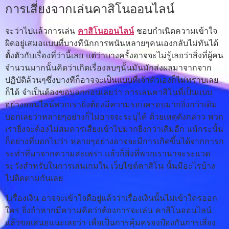
การเสี่ยงจากเล่นคาสิโนออนไลน์
จะว่าไปแล้วการเล่น
คาสิโนออนไลน์
ชอบกำเนิดความเข้าใจ
ผิดอยู่เสมอแบบที่บางทีนักการพนันหลายๆคนเองกลับไม่ทันได้
ตั้งตัวกับเรื่องที่ว่านี้เลย แต่ว่าบางครั้งอาจจะไม่รู้เลยว่าสิ่งที่ผู้คน
จำนวนมากนั้นคิดว่าเกิดเรื่องลบๆนั้นมันมักส่งผลมาจากจาก
ปฏิบัติล้วนๆซึ่งบางทีก็อาจจะเป็นแบบที่เจ้าตัวเองก็ไม่ทราบเลย
ก็ได้ จำเป็นต้องขอบอกก่อนเลยว่า การเล่นคาสิโนที่เป็นแบบ
อย่างออนไลน์พวกเรายิ่งต้องมีความรอบครอบมากยิ่งกว่าเดิม
บอกเลยว่าหลายๆอย่างก็ไม่อาจจะระบุได้ ด้วยเหตุดังกล่าว พวก
เรายิ่งจะต้องไม่สมควรเสี่ยงเข้าไปมากยิ่งกว่าเดิมอีก แม้กระนั้น
ก็อย่างที่บอกไปว่า หลายๆอย่างอาจจะมีการเกิดขึ้นได้จากการก
ระทำที่มาจากความสะเพร่า แล้วก็สิ่งที่พวกเราน่าจะระแวด
ระวังสำหรับในการเล่นเกมใน เว็บไซต์คาสิโน นั้นมีอะไรบ้าง
ไปติดตามกันเลย
1.เรื่องเงิน อาจจะเข้าใจดีอยู่แล้วว่าเรื่องเงินนั้นไม่เข้าใครออก
ใคร ยิ่งถ้าหากมีความคิดว่าต้องการจะเล่น คาสิโนออนไลน์
แล้วขอเสนอแนะเลยว่า เพื่อเป็นการคุ้มครองป้องกันการเสี่ยง