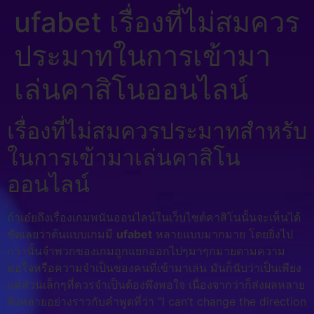
ufabet เรื่องที่ไม่สมควร
ประมาทในการเข้ามา
เล่นคาสิโนออนไลน์
เรื่องที่ไม่สมควรประมาทสำหรับ
ในการเข้ามาเล่นคาสิโน
ออนไลน์
ถ้าเอ๋ยถึงเรื่องเกมพนันออนไลน์ในเว็บไซต์คาสิโนนั้นจะเห็นได้
ชัดเลยว่าต้นแบบเกมมี
ufabet
หลายแบบมากมาย โดยยิ่งไป
กว่านั้นจำพวกของเกมถูกแยกออกไปๆมาๆกมายตามความ
พอใจหรือความจำเป็นของคนที่เข้ามาเล่น มันก็นับว่าเป็นเพียง
แค่ส่วนเล็กๆที่ควรจำเป็นต้องพึงพอใจ เนื่องจากว่าก็ส่งผลหลาย
สิ่งหลายอย่างราวกับคำพูดที่ว่า “I can’t change the direction