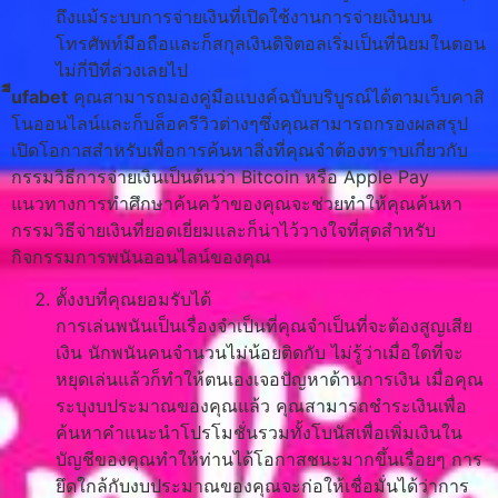
ถึงแม้ระบบการจ่ายเงินที่เปิดใช้งานการจ่ายเงินบน
โทรศัพท์มือถือและก็สกุลเงินดิจิตอลเริ่มเป็นที่นิยมในตอน
ไม่กี่ปีที่ล่วงเลยไป
ีีufabet
คุณสามารถมองคู่มือแบงค์ฉบับบริบูรณ์ได้ตามเว็บคาสิ
โนออนไลน์และก็บล็อครีวิวต่างๆซึ่งคุณสามารถกรองผลสรุป
เปิดโอกาสสำหรับเพื่อการค้นหาสิ่งที่คุณจำต้องทราบเกี่ยวกับ
กรรมวิธีการจ่ายเงินเป็นต้นว่า Bitcoin หรือ Apple Pay
แนวทางการทำศึกษาค้นคว้าของคุณจะช่วยทำให้คุณค้นหา
กรรมวิธีจ่ายเงินที่ยอดเยี่ยมและก็น่าไว้วางใจที่สุดสำหรับ
กิจกรรมการพนันออนไลน์ของคุณ
ตั้งงบที่คุณยอมรับได้
การเล่นพนันเป็นเรื่องจำเป็นที่คุณจำเป็นที่จะต้องสูญเสีย
เงิน นักพนันคนจำนวนไม่น้อยติดกับ ไม่รู้ว่าเมื่อใดที่จะ
หยุดเล่นแล้วก็ทำให้ตนเองเจอปัญหาด้านการเงิน เมื่อคุณ
ระบุงบประมาณของคุณแล้ว คุณสามารถชำระเงินเพื่อ
ค้นหาคำแนะนำโปรโมชั่นรวมทั้งโบนัสเพื่อเพิ่มเงินใน
บัญชีของคุณทำให้ท่านได้โอกาสชนะมากขึ้นเรื่อยๆ การ
ยึดใกล้กับงบประมาณของคุณจะก่อให้เชื่อมั่นได้ว่าการ