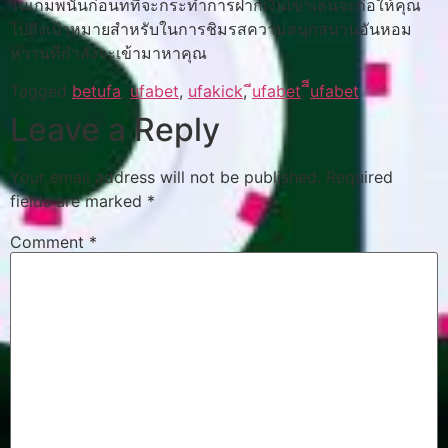
ในเกมพนันก่อนทที่จะกระทำการฝากเงินเข้าเล่นจะก่อให้คุณ
ไปถึงเป้าหมายสำหรับในการชิมรสความสนุกสนานอันหอม
หวานที่กำลังจะเข้ามาหาคุณ
Tagged
betufa
,
ufabet
,
ufakick
,
ีufabet
,
ีีufabet
Leave a Reply
Your email address will not be published.
Required
fields are marked
*
Comment
*