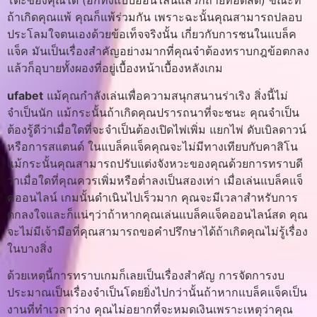
โต๊ะของคุณได้ (อีกทั้งแบบออนไลน์แล้วก็ถ่ายทอดสด) ขณะที่
ถ้าเกิดคุณแพ้ คุณก็แพ้ร่วมกัน เพราะฉะนั้นคุณสามารถปลอบ
ประโลมใจตนเองด้วยข้อเท็จจริงนั้น เกี่ยวกับการชนในแบล็ค
แจ็ค มันเป็นเรื่องสำคัญอย่างมากที่คุณจำต้องทราบกฎข้อตกลง
แล้วก็อุบายทั้งผองที่อยู่เบื้องหน้าเบื้องหลังเกม
ufabet
แม้คุณกำลังเล่นเพื่อความสนุกสนานร่าเริง สิ่งนี้ไม่
จำเป็นนัก แม้กระนั้นถ้าเกิดคุณปรารถนาที่จะชนะ คุณจำเป็น
ต้องรู้ดีว่าเมื่อใดที่จะจำเป็นต้องเปิดไพ่เพิ่ม แยกไพ่ ดับเบิลดาวน์
หรือการสแตนด์ ในแบล็คแจ็คคุณจะไม่มีทางเทียบกับคาสิโน
แม้กระนั้นคุณสามารถปรับแต่งจังหวะของคุณด้วยการทราบดี
ว่าเมื่อใดที่คุณควรเพิ่มหรือต่ำลงเป็นสองเท่า เมื่อเล่นแบล็คแจ็
คออนไลน์ เกมนั้นดำเนินไปเร็วมาก คุณจะมีเวลาสำหรับการ
ตกลงใจและก็แน่ๆว่าถ้าหากคุณเล่นแบล็คแจ็คออนไลน์สด คุณ
จะไม่มีเจ้ามือที่คุณสามารถขอคำปรึกษาได้ถ้าเกิดคุณไม่รู้เรื่อง
ในบางสิ่ง
ด้วยเหตุนี้การทราบเกมก็เลยเป็นเรื่องสำคัญ การจัดการงบ
ประมาณเป็นเรื่องจำเป็นโดยยิ่งไปกว่านั้นถ้าหากแบล็คแจ็คเป็น
งานที่ทำเวลาว่าง คุณไม่อยากที่จะหมดเงินเพราะเหตุว่าคุณ