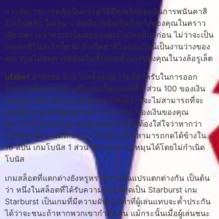
การจัดการการคลังเป็นกรรมวิธีที่คุณจัดแจงเงินการพนันคาสิ
โนเป็นหลัก ไม่เหมาะสมที่จะพนันเงินทั้งปวงของคุณในคราว
เดียวเพราะว่าความเป็นต่อของคุณไม่เคยมีมาก่อน ไม่ว่าจะเป็น
เกมคาสิโนอะไรก็ตาม ถ้าเกิดคาสิโนออนไลน์เป็นงานว่างของ
คุณ คุณไม่สมควรพนันเงินทั้งหมดทั้งปวงของคุณในวงล้อรูเล็ต
ufabet
อาทิเช่น ถ้าหากสล็อตมีความถี่สำหรับในการออก
โบนัสเฉลี่ยทุกๆ300 สปินและก็คุณเล่นที่ 1 ส่วน 100 ของเงิน
ของคุณ อัตราต่อรองเสนอแนะว่าคุณอาจจะไม่สามารถที่จะ
เล่นได้ตราบเท่าที่คุณเล่นที่ 1 ส่วน 300 ของเงินของคุณ
อย่างไรก็แล้วแต่ในฐานะผู้เล่นคุณจำเป็นต้องใส่ใจว่าหากว่า
โบนัสจะมีความถี่ที่ 1 ส่วน 10 แต่ว่าก็ยังสามารถกดได้ข้างใน
10 สปิน เกมโบนัส 1 ส่วน 100 สามารถหมุนได้โดยไม่กำเนิด
โบนัส
เกมสล็อตที่แตกต่างยังหรูหราความผันแปรแตกต่างกัน เป็นต้น
ว่า หนึ่งในสล็อตที่ได้รับความนิยมที่สุดเป็น Starburst เกม
Starburst เป็นเกมที่มีความผันแปรต่ำที่ผู้เล่นแทบจะค้ำประกัน
ได้ว่าจะชนะถ้าหากพวกเขากำลังเล่น แม้กระนั้นเมื่อผู้เล่นชนะ