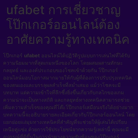
ufabet การเชี่ยวชาญ
โป๊กเกอร์ออนไลน์ต้อง
อาศัยความรู้ทางเทคนิค
โป๊กเกอร์
ufabet
ออนไลน์ได้ปฏิวัติรูปแบบการเล่นไพ่ที่ได้รับ
ความนิยมมากที่สุดเกมหนึ่งของโลก โดยผสมผสานทักษะ
กลยุทธ์ และองค์ประกอบของโชคเข้าด้วยกัน โป๊กเกอร์
ออนไลน์มอบโอกาสมากมายให้กับผู้ที่ต้องการปรับปรุงเทคนิค
ของตนเองและบรรลุผลสำเร็จที่สม่ำเสมอ แม้ว่าโชคจะมี
บทบาท แต่ความเข้าใจที่ลึกซึ้งยิ่งขึ้นเกี่ยวกับกลไกของเกม
ความน่าจะเป็นทางสถิติ และกลยุทธ์ทางเทคนิคสามารถช่วย
เพิ่มความสำเร็จของคุณที่โต๊ะโป๊กเกอร์เสมือนจริงได้อย่างมาก
บทความนี้จะอธิบายรายละเอียดเกี่ยวกับโป๊กเกอร์ออนไลน์ โดย
แยกย่อยแง่มุมทางเทคนิคที่สำคัญที่จะช่วยให้ผู้เล่นได้เปรียบ
เหนือคู่แข่ง ด้วยการใช้ประโยชน์จากความรู้เหล่านี้ คุณจะมี
อุปกรณ์ที่ดีขึ้นในการนำทางความซับซ้อนของโป๊กเกอร์