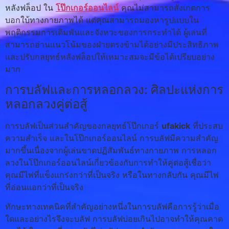
หลังฟล็อป ใน
โป๊กเกอร์ออนไลน์
คุณไม่สามารถสังเกตการ
บอกใบ้ทางกายภาพได้ แต่คุณสามารถมองหารูปแบบใน
พฤติกรรมการเดิมพันและจังหวะของการกระทำได้ ผู้เล่นที่
สามารถอ่านแนวโน้มของฝ่ายตรงข้ามได้อย่างมีประสิทธิภาพ
และปรับกลยุทธ์หลังฟล็อปให้เหมาะสมจะมีข้อได้เปรียบอย่าง
มาก
การบลัฟและการหลอกลวง: ศิลปะแห่งการ
หลอกลวงคู่ต่อสู้
การบลัฟเป็นส่วนสำคัญของกลยุทธ์โป๊กเกอร์
ufakick
ที่ประสบ
ความสำเร็จ และในโป๊กเกอร์ออนไลน์ การบลัฟมีความสำคัญ
มากขึ้นเนื่องจากผู้เล่นขาดปฏิสัมพันธ์ทางกายภาพ การหลอก
ลวงในโป๊กเกอร์ออนไลน์เกี่ยวข้องกับการทำให้คู่ต่อสู้เชื่อว่า
คุณมีไพ่ที่แข็งแกร่งกว่าที่เป็นจริง หรือในทางกลับกัน คุณมีไพ่
ที่อ่อนแอกว่าที่เป็นจริง
ทักษะทางเทคนิคที่สำคัญอย่างหนึ่งในการบลัฟคือการรู้ว่าเมื่อ
ใดและอย่างไรจึงจะบลัฟ การบลัฟบ่อยเกินไปอาจทำให้คุณคาด