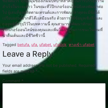
ซอฟต์แวร์ ทุกแง่มุมของเกมมีบทบาทสำคัญในการบรรลุความ
สำเร็จในระยะยาว ในขณะที่โป๊กเกอร์ออนไลน์ยังคงพัฒนาต่อ
ไป ผู้เล่นที่คอยติดตามเทรนด์และการพัฒนาล่าสุดจะมีข้อได้
เปรียบอย่างมากที่โต๊ะเสมือนจริง ด้วยการใช้ข้อมูลเชิงลึกและ
กลยุทธ์ที่สรุปไว้ในบทความนี้ คุณสามารถพัฒนาทักษะ
โป๊กเกอร์ออนไลน์ของคุณและเพิ่มโอกาสในการชนะในเกมที่
น่าตื่นเต้นและมีชีวิตชีวานี้
Tagged
betufa
,
ufa
,
ufabet
,
ufakick
,
ทางเข้า ufabet
Leave a Reply
Your email address will not be published.
Required
fields are marked
*
Comment
*