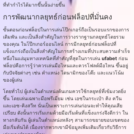
ที่ทำกำไรได้มากขึ้นนั้นง่ายขึ้น
การพัฒนากลยุทธ์ก่อนฟล็อปที่มั่นคง
ขั้นตอนก่อนฟล็อปในการเล่นโป๊กเกอร์ถือเป็นรอบแรกของการ
เดิมพัน และเป็นสิ่งสำคัญในการวางรากฐานกลยุทธ์โดยรวม
ของคุณ ในโป๊กเกอร์ออนไลน์ การมีกลยุทธ์ก่อนฟล็อปที่
แข็งแกร่งถือเป็นสิ่งสำคัญในการสร้างเกมที่ประสบความสำเร็จ
หนึ่งในแง่มุมทางเทคนิคที่สำคัญที่สุดในการเล่น
ufabet
ก่อน
ฟล็อปคือการรู้ว่าควรเล่นมือไหนและควรโฟลด์มือไหน ขึ้นอยู่
กับปัจจัยต่างๆ เช่น ตำแหน่ง ไดนามิกของโต๊ะ และแนวโน้ม
ของผู้เล่น
โดยทั่วไป ผู้เล่นในตำแหน่งต้นเกมควรใช้กลยุทธ์ที่เข้มงวดยิ่ง
ขึ้น โดยเล่นเฉพาะมือพรีเมียม เช่น เอซในกระเป๋า คิง ควีน
และเอซ-คิงสวีท นั่นเป็นเพราะการเล่นก่อนจะทำให้คุณเสีย
เปรียบ ดังนั้นการเริ่มเกมด้วยมือเริ่มต้นที่แข็งแกร่งจึงดีกว่า ใน
ทางกลับกัน ผู้เล่นในตำแหน่งหลังๆ สามารถขยายขอบเขตของ
มือเริ่มต้นได้ เนื่องจากพวกเขามีข้อมูลเพิ่มเติมเกี่ยวกับวิธีการ