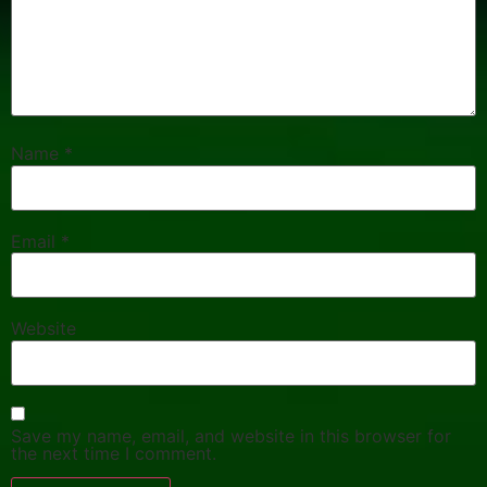
Name
*
Email
*
Website
Save my name, email, and website in this browser for
the next time I comment.