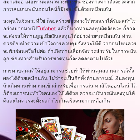
สม่ำเสมอ เมื่อท่านมีแนวทางที่สูงขึ้น ช่องทางที่กำลังจะได้จาก
การเล่นเกมพนันออนไลน์ก็มีเยอะขึ้นด้วยเหมือนกัน
ลงทุนในจังหวะที่ใช่ ก็จะสร้างช่องทางให้พวกเราได้รับผลกำไร
อย่างมากมายได้
ีufabet
แล้วก็หากท่านลงทุนผิดจังหวะ ก็อาจ
จะส่งผลให้ท่านสูญเสียเงินลงทุนได้อย่างง่ายๆเหมือนกัน ท่าน
ควรต้องทำความเข้าใจการควบคุมจังหวะให้ดี ว่าตอนไหนควร
จะพักผ่อนหรือไปต่อ ถ้าเกิดท่านเลือกจังหวะสำหรับในการพนัน
ถูก ช่องทางสำหรับการขาดทุนก็จะลดลงตามไปด้วย
การควบคุมสติให้อยู่สามารถช่วยทำให้ท่านคุมสถานการณ์ทั้ง
ผองได้ด้วยเหมือนกัน ไม่ว่าจะเป็นอีกทั้งด้านอารมณ์ เงินลงทุน
ถ้าเกิดท่านทำความเข้าสำหรับเพื่อการเล่น คาสิโนออนไลน์ ได้
ก็ต้องเอาชนะหัวใจตนเองให้ได้ด้วย ควรจะบริหารเงินลงทุนให้
ดีและไม่ควรจะตั้งผลกำไรเกินจริงจนมากเหลือเกิน