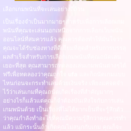
เลือกเกมพนันที่จะเล่นอย่างถี่ถ้วน
เป็นเรื่องจำเป็นมากมายๆสำหรับเพื่อการเลือกเกม
พนันที่คุณจะเล่นนอกเหนือจากการเลือกเว็บพนัน
ออนไลน์ที่สมควรแล้ว คุณควรต้องทำให้มั่นใจว่า
คุณจะได้รับช่องทางที่ดีเยี่ยมที่สุดสำหรับการบรรลุ
ผลสำเร็จสำหรับการเลือกเกมพนันที่คุณถนัดเล่น
เยอะที่สุด คุณสามารถทดลองเล่นเกมพนันต่างๆได้
ฟรีเพื่อทดลองว่าคุณถูกใจ
ufa
และก็ถนัดเกมแบบ
ไหนก่อนจะกระทำเล่นด้วยเงินจริง เพียงแค่จดจำ
ไว้ว่าเล่นเกมที่คุณถนัดเกิดเรื่องที่สำคัญมากๆ
อย่างไรก็แล้วแต่คุณก็จำต้องบันเทิงใจกับการเล่น
เกมพนันด้วย เป็นเรื่องที่ไม่ได้ยากเย็นที่จะรู้สึกตัว
ว่าคุณกำลังทำอะไรที่คุณมีความรู้สึกว่าคุณควรทำ
แล้ว แม้กระนั้นถ้าเกิดคุณไม่สนุกกับเกม คุณก็จะ