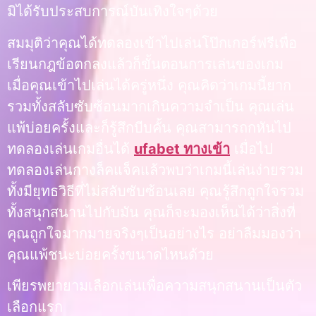
มิได้รับประสบการณ์บันเทิงใจๆด้วย
สมมุติว่าคุณได้ทดลองเข้าไปเล่นโป๊กเกอร์ฟรีเพื่อ
เรียนกฎข้อตกลงแล้วก็ขั้นตอนการเล่นของเกม
เมื่อคุณเข้าไปเล่นได้ครู่หนึ่ง คุณคิดว่าเกมนี้ยาก
รวมทั้งสลับซับซ้อนมากเกินความจำเป็น คุณเล่น
แพ้บ่อยครั้งและก็รู้สึกบีบคั้น คุณสามารถกหันไป
ทดลองเล่นเกมอื่นได้
ufabet ทางเข้า
เมื่อไป
ทดลองเล่นกางล็คแจ็คแล้วพบว่าเกมนี้เล่นง่ายรวม
ทั้งมียุทธวิธีที่ไม่สลับซับซ้อนเลย คุณรู้สึกถูกใจรวม
ทั้งสนุกสนานไปกับมัน คุณก็จะมองเห็นได้ว่าสิ่งที่
คุณถูกใจมากมายจริงๆเป็นอย่างไร อย่าลืมมองว่า
คุณแพ้ชนะบ่อยครั้งขนาดไหนด้วย
เพียรพยายามเลือกเล่นเพื่อความสนุกสนานเป็นตัว
เลือกแรก