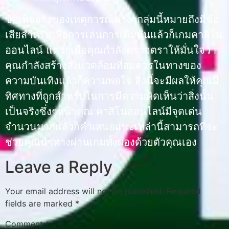
ข้อเท็จจริงของเหตุการณ์ต่างๆกลุ่มนี้หมายถึงมีข้อ
เสียสำหรับเพื่อการเล่นการเดิมพันแล้วก็เกมคาสิโน
ออนไลน์ แต่ว่าเมื่อคุณกำลังตรวจตราให้มั่นใจว่า
คุณกำลังสร้างสิ่งแวดล้อมที่สมควรในทางของ
ความบันเทิงแล้วก็ความพอใจ สิ่งนี้จะมีผลให้คุณมี
ทิศทางที่ถูกสำหรับในการมีความคิดเห็นว่าสิ่งนั้น
เป็นจริงซึ่งๆหน้าคุณ คาสิโนออนไลน์มีจุดเด่น
จำนวนมากแล้วก็คำเสนอแนะเหล่านี้สามารถที่จะ
ช่วยคุณนำทางผ่านเกมทั้งผองด้วยตัวคุณเอง
Leave a Reply
Your email address will not be published.
Required
fields are marked
*
Comment
*