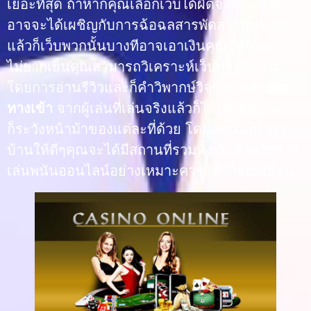
เยอะที่สุด ถ้าหากคุณเลือกเว็บได้ผิดจะต้อง คุณ
อาจจะได้เผชิญกับการฉ้อฉลสารพัดสารพันปัญหา
แล้วก็เว็บพวกนั้นบางทีอาจเอาเงินคุณไปได้อย่าง
ไม่ยากเย็นคุณสามารถวิเคราะห์เว็บต่างๆพวกนี้
โดยการอ่านรีวิวและก็คำวิพากษ์วิจารณ์
ufabet
ทางเข้า
จากผู้เล่นที่เล่นจริงแล้วก็ได้เงินจริง แต่ว่า
ก็ระวังหน้าม้าของแต่ละที่ด้วย โดยเหตุนั้นทำการ
บ้านให้ดีๆคุณจะได้มีสถานที่รวมทั้งเว็บสำหรับการ
เล่นพนันออนไลน์อย่างเหมาะควรแล้วก็ยอดเยี่ยม