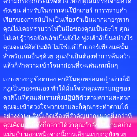
ความกระอักกระแหจิตใจให้กับผู้เล่นหรือเจ้ามือได้
ดังเช่น สำหรับในการเล่นโป๊กเกอร์ การทราบคำ
เรียกของการนับไพ่เป็นเรื่องจำเป็นมากมายๆหาก
คุณไม่เคยทราบว่าไพ่ในมือของคุณเป็นอะไร คุณ
ไม่เคยรู้ว่ารอยัลฟลัชเป็นยังไง ฟูลเฮ้าส์เป็นอย่างไร
คุณจะแพ้อัตโนมัติ ไม่ใช่แค่โป๊กเกอร์เพียงแค่นั้น
สำหรับเกมอื่นๆด้วย คุณจำเป็นต้องทำการค้นคว้า
แล้วก็ทำความเข้าใจมาก่อนที่จะเล่นเกมนั้นๆ
เอาอย่างกฎข้อตกลง คาสิโนทุกหย่อมหญ้าต่างก็มี
กฎเป็นของตนเอง ทำให้มั่นใจว่าคุณทราบกฎของ
คาสิโนที่คุณเล่นรวมทั้งปฏิบัติตัวตามความสะดวก
คุณจะเข้าดวงใจพวกเขาและก็คุณกระทำตามได้
อย่างง่ายๆ สิ่งนี้เกิดเรื่องที่สำคัญมากๆมากยิ่งกว่าที่
คุณคิดแล้วก็ซึ่งก็กล่าวได้ว่าคุณกำลังเล่นเกมอย่าง
แม่นยำ นอกเหนือจากนี้การเลียนแบบกฎยังช่วย