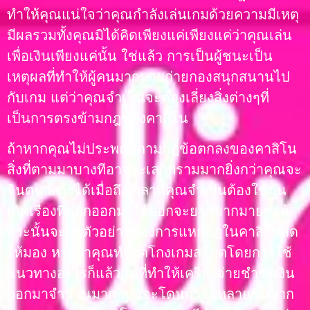
ทำให้คุณแน่ใจว่าคุณกำลังเล่นเกมด้วยความมีเหตุ
มีผลรวมทั้งคุณมิได้คิดเพียงแค่เพียงแค่ว่าคุณเล่น
เพื่อเงินเพียงแค่นั้น ใช่แล้ว การเป็นผู้ชนะเป็น
เหตุผลที่ทำให้ผู้คนมากมายก่ายกองสนุกสนานไป
กับเกม แต่ว่าคุณจำเป็นจะต้องเลี่ยงสิ่งต่างๆที่
เป็นการตรงข้ามกฎของคาสิโน
ถ้าหากคุณไม่ประพฤติตามกฎข้อตกลงของคาสิโน
สิ่งที่ตามมาบางทีอาจจะเลวทรามมากยิ่งกว่าคุณจะ
จินตนาการได้เมื่อถึงเวลาที่คุณจำเป็นต้องใช้มัน
เกิดเรื่องที่บอกออกมาได้ออกจะยากมากมายๆแม้
กระนั้นจะยกตัวอย่างของการแหกกฎในคาสิโนสด
ให้มอง หากว่าคุณทำคดโกงเกมสล็อตโดยการใช้
แนวทางอะไรก็แล้วแต่ที่ทำให้เครื่องจ่ายชำระเงิน
ออกมาจำนวนมาก คุณจะโดนการ์ดหลายชิ้นลาก