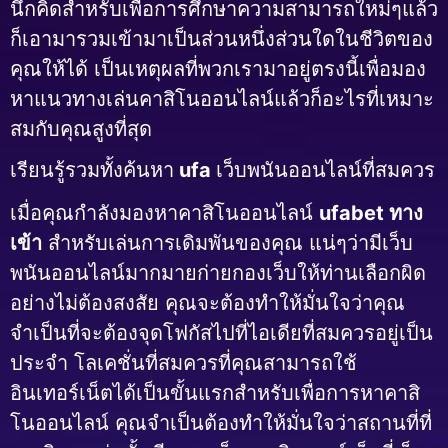
นึกคิดสำหรับเพื่อการศึกษาความสามารถใหม่ๆแล้ว
ก็เอามารวมเข้ามาเป็นส่วนหนึ่งส่วนใดในชีวิตของ
คุณให้ได้ เป็นเหตุผลที่พวกเรามาอยู่ตรงนี้เพื่อมอง
หาแนวทางเล่นคาสิโนออนไลน์แล้วก็อะไรที่เหมาะ
สมกับคุณสูงที่สุด
เรียนรู้รวมทั้งค้นหา
ufa
เว็บพนันออนไลน์ที่สมควร
เมื่อคุณกำลังมองหาคาสิโนออนไลน์
ufabet ทาง
เข้า
สำหรับเล่นการเดิมพันของคุณ แน่ๆว่ามีเว็บ
พนันออนไลน์มากมายก่ายกองเว็บให้ท่านเลือกผิด
อย่างไม่ต้องสงสัย คุณจะต้องทำให้มั่นใจว่าคุณ
จำเป็นที่จะต้องจุดโฟกัสไปที่ไอเดียที่สมควรอยู่เป็น
ประจำ โลเคชั่นที่สมควรที่คุณสามารถใช้
อินเทอร์เน็ตได้เป็นขั้นแรกสำหรับเพื่อการหาคาสิ
โนออนไลน์ คุณจำเป็นต้องทำให้มั่นใจว่าสถานที่ที่