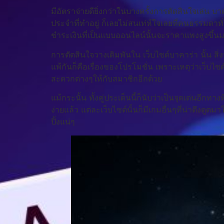
มีอัตราจ่ายดียิ่งกว่าในบางครั้งการตัดสินใจเล่น 
ประจำที่ทำอยู่ ก็เลยไม่สนเท่ห์ใจเลยที่คนธรรมดา
ชำระเงินที่เป็นแบบออนไลน์นั้นจะราคาแพงสูงขึ้นม
การตัดสินใจวางเดิมพันใน เว็บไซต์บาคาร่า นั้น สิ่ง
แพ้กันก็คือเรื่องของโปรโมชั่น เพราะเหตุว่าเว็บ
สะดวกต่างๆให้กับสมาชิกอีกด้วย
แม้กระนั้น ทั้งคู่ประเด็นนี้ก็นับว่าเป็นจุดเด่นอ
ง่ายแล้ว แต่ละเว็บไซต์นั้นก็มีเกมอื่นๆที่น่าดึงดู
ปิ้งแน่ๆ