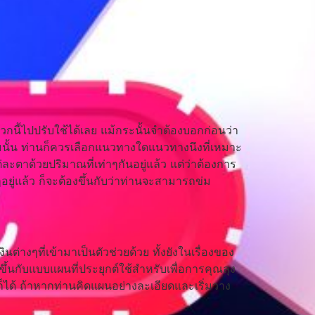
ี้ไปปรับใช้ได้เลย แม้กระนั้นจำต้องบอกก่อนว่า
กมนั้น ท่านก็ควรเลือกแนวทางใดแนวทางนึงที่เหมาะ
ตาด้วยปริมาณที่เท่าๆกันอยู่แล้ว แต่ว่าต้องการ
อยู่แล้ว ก็จะต้องขึ้นกับว่าท่านจะสามารถข่ม
่างๆที่เข้ามาเป็นตัวช่วยด้วย ทั้งยังในเรื่องของ
งขึ้นกับแบบแผนที่ประยุกต์ใช้สำหรับเพื่อการคุณลุง
็ได้ ถ้าหากท่านคิดแผนอย่างละเอียดและเริ่มวาง