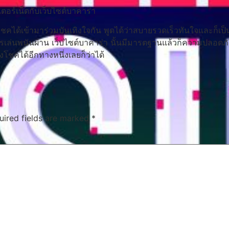
เตอร์เน็ตกับเว็บไซต์บาคาร่า
ยงโชคได้เข้ามาร่วมบันเทิงใจกัน พูดได้ว่าสบายรวดเร็วทันใจและก็เ
เล่นพนันผ่าน เว็บไซต์บาคาร่า นั้นมีมารตฐานแล้วก็ความปลอดภัย
โชคได้อีกทางหนึ่งเลยก็ว่าได้
uired fields are marked
*