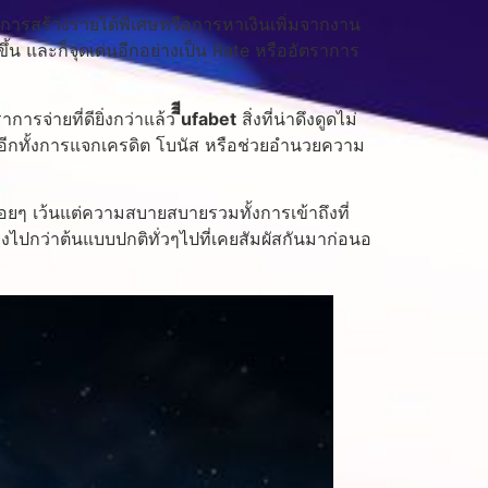
กับการสร้างรายได้พิเศษหรือการหาเงินเพิ่มจากงาน
้น และก็จุดเด่นอีกอย่างเป็น Rate หรืออัตราการ
การจ่ายที่ดียิ่งกว่าแล้ว
ีีีufabet
สิ่งที่น่าดึงดูดไม่
ั่นอีกทั้งการแจกเครดิต โบนัส หรือช่วยอำนวยความ
รื่อยๆ เว้นแต่ความสบายสบายรวมทั้งการเข้าถึงที่
ียิ่งไปกว่าต้นแบบปกติทั่วๆไปที่เคยสัมผัสกันมาก่อนอ