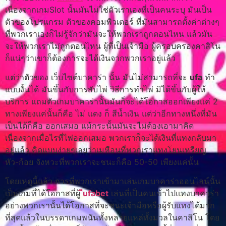
เนื่องจากเกมSlot นั้นมันไม่ใช่ตัวเราเองที่เป็นคนระบุ มันเป็น
ตัวของโปรแกรม ตัวของคอมพิวเตอร์ ที่มันสามารถตั้งค่าต่างๆ
ที่พวกเราเองก็ไม่รู้จักว่ามันจะให้พวกเราถูกตอนไหน แล้วมัน
จะให้พวกเราไม่ถูกตอนไหน ผู้ที่เป็นเจ้ามือ ผู้ครอบครองคาสิโน
ก็แน่ๆว่าเขาก็ต้องการจะได้เงินจากพวกเราอยู่แล้ว
แต่ว่าตัวของ เว็บไซต์บาคาร่า นั้น มันไม่สามารถที่จะ
ufa
ทำ
แบบงั้นได้ มันขึ้นกับการสับไพ่ วิธีการทำไพ่ มิได้ขึ้นกับผู้ให้
บริการ แถมตัวเกมบาคาร่านั้นมันก็จะได้โอกาสออกเพียงแค่ 2
ทางเพียงแค่นั้นก็คือ ไม่ แดง ก็ สีน้ำเงิน แต่ว่าอีกทางหนึ่งที่มัน
เป็นได้ก็คือ ออกเสมอ แม้กระนั้นมันจะไม่ต้องเอามาคิด
เนื่องจากเมื่อไรที่ไพ่ออกเสมอ พวกเราก็จะได้เงินที่แทงกลับมา
อยู่แล้ว คิดแบบง่ายๆเลยว่าเมหือนที่พวกเราแทงโยนเหรียญ
หัว-ก้อย จังหวะที่พวกเราจะชนะก็คือ 50-50 เพียงแค่นั้น
โดยเหตุนี้แล้ว การที่พวกเราเข้ามาเล่นเกมบาคาร่าออนไลน์นั้น
เป็นเกมที่ได้โอกาสที่ผู้
ีufabet
เล่นที่เป็นคนเข้าไปแทงบาคาร่า
อย่างพวกเรานั้นได้โอกาสที่จะชนะเจ้ามือหรือผู้รับแทงได้มาก
ที่สุดแล้วในบรรดาเกมพนันทั้งหลายแหล่ทั้งมวลในคาสิโน โดย