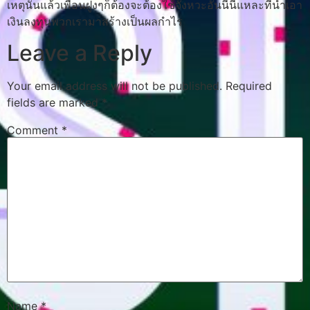
เหตุนั้นแล้วเพื่อนฝูงๆก็ต้องจะต้องใช้จังหวะอันนี้นี่แหละที่นำเอา
เงินลงทุนพวกเรามาสร้างเป็นผลกำไร
Leave a Reply
Your email address will not be published.
Required
fields are marked
*
Comment
*
Name
*