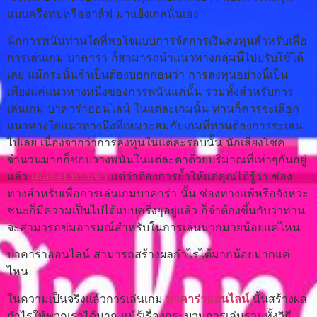
แบบครึ่งทบหรือฮาล์ฟ มาแย้งเกลนั่นเอง
นักการพนันท่านใดที่พอใจแบบการจัดการเงินลงทุนสำหรับเพื่อ
การเล่นเกม บาคาร่า ก็สามารถนำแนวทางกลุ่มนี้ไปปรับใช้ได้
เลย แม้กระนั้นจำเป็นต้องบอกก่อนว่า การลงทุนอย่างนี้เป็น
เพียงแค่แนวทางหนึ่งของการพนันแค่นั้น รวมทั้งสำหรับการ
เล่นเกม บาคาร่าออนไลน์ ในแต่ละเกมนั้น ท่านก็ควรจะเลือก
แนวทางใดแนวทางนึงที่เหมาะสมกับเกมที่ท่านต้องการจะเล่น
ไปเลย เนื่องจากว่าการลงทุนในแต่ละรอบนั้น นักเสี่ยงโชค
จำนวนมากก็ชอบวางพนันในแต่ละตาด้วยปริมาณที่เท่าๆกันอยู่
แล้ว
ufabet ทางเข้า
แต่ว่าต้องการย้ำให้แด่คุณได้รู้ว่า ช่อง
ทางสำหรับเพื่อการเล่นเกมบาคาร่า นั้น ช่องทางแพ้หรือจังหวะ
ชนะก็มีความเป็นไปได้แบบครึ่งๆอยู่แล้ว ก็จำต้องขึ้นกับว่าท่าน
จะสามารถข่มอารมณ์สำหรับในการเล่นมากมายน้อยแค่ไหน
บาคาร่าออนไลน์ สามารถสร้างผลกำไรได้มากน้อยมากแค่
ไหน
ในความเป็นจริงแล้วการเล่นเกม
บาคาร่าออนไลน์
นั้นสร้างผล
กำไรให้พวกเราได้มาก แม้รู้เรื่องกระบวนการเล่นรวมทั้งวิธี