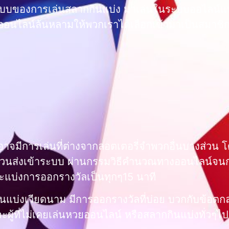
ะบบของการเล่นสลากกินแบ่ง มาเล่นในระบบออไลน์แทน 
ออนไลน์ล้นหลามให้พวกเราได้เลือกเข้ามาเป็นสมาชิ
ี้อาจมีการเล่นที่ต่างจากลอตเตอรี่จำพวกอื่นบางส่วน 
นส่งเข้าระบบ ผ่านกรรมวิธีคำนวณทางออนไลน์จนกระท
จะแบ่งการออกรางวัลเป็นทุกๆ15 นาที
นแบ่งเวียดนาม มีการออกรางวัลที่บ่อย บวกกับข้อตกลงท
าจะผู้ที่ไม่เคยเล่นหวยออนไลน์ หรือสลากกินแบ่งทั่วๆ