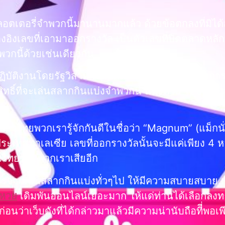
อตเตอรี่จำพวกนี้มานานมากแล้ว ด้วยข้อตกลงที่มิได
งอิงเลขที่เอามาออกรางวัล เป็นตัวเลขที่ปิดตลาดหลัก
พวกนี้ด้วยเช่นเดียวกัน
 ปฏิบัติงานโดยรัฐวิสาหกิจลอตเตอรี่พัฒนากระทรว
ีสิทธิ์ที่จะเล่นสลากกินแบ่งจำพวกนี้
แทงหวย
โดยจำหน่
ดชาวไทยพวกเรารู้จักกันดีในชื่อว่า “Magnum” (แม
ประเทศมาเลเซีย เลขที่ออกรางวัลนั้นจะมีแค่เพียง 4 
บ่งไทยของพวกเราเสียอีก
ากเล่นสลากกินแบ่งทั่วๆไป ให้มีความสบายสบาย เร
หวย
เดิมพันออนไลน์เยอะมาก ให้แด่ท่านได้เลือกลงทะ
่อนว่าเว็บดังที่ได้กล่าวมาแล้วมีความน่านับถือทีี่พอเ