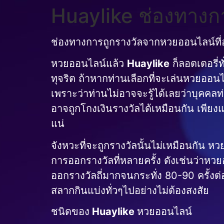
Huaylike ช่องทางก
ช่องทางการถูกรางวัลจากหวยออนไลน์ท
หวยออนไลน์แล้ว
Huaylike
ก็ลอตเตอรี่ท
ทุจริต ถ้าหากท่านเลือกที่จะเล่นหวยออนไ
เพราะว่าท่านไม่อาจจะรู้ได้เลยว่าบุคคลท่
อาจถูกโกงเงินรางวัลได้เหมือนกัน เพียงแ
แน่
จังหวะที่จะถูกรางวัลนั้นไม่เหมือนกัน 
การออกรางวัลที่หลายครั้ง ดังเช่นว่าหวยออน
ออกรางวัลถี่มากจนกระทั่ง 80-90 ครั้งต่อ
สลากกินแบ่งทั่วๆไปอย่างไม่ต้องสงสัย
ชนิดของ
Huaylike
หวยออนไลน์