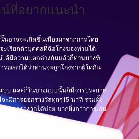
น์ที่อยากแนะนำ
ยงนั้นอาจจะเกิดขึ้นเนื่องมาจากการโดย
่จะเรียกตัวบุคคลที่ฉ้อโกงของท่านได้
ไม่ได้มีความแตกต่างกันแล้วก็ท่านบางที
มารถเดาได้ว่าท่านจะถูกโกงจากผู้ใดกัน
รต้นแบบ และก็ในบางแบบนั้นก็มีการประกาศ
ี้จะมีการออกรางวัลทุกๆ15 นาที รวมทั้ง
โอกาสถูกรางวัลได้บ่อย มากยิ่งกว่าการเล่น