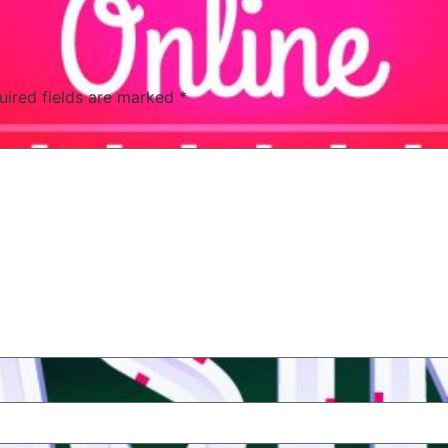
uired fields are marked
*