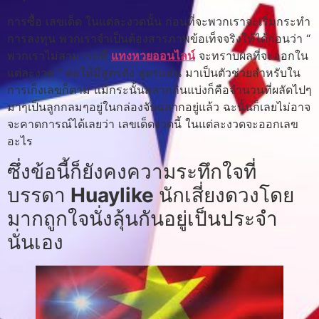
การซื้อ เลขเด็ด ในแต่ละงวดนั้น ก่อนที่จะพวกเราจะเริ่มกระทำ
การลงทุน พวกเราจำเป็นต้องสารภาพข้อเท็จจริงให้ได้ก่อนว่า “
พวกเราไม่สามารถที่
แทงหวยออนไลน์
จะทราบผลที่จะออกใน
แต่ละงวด ” ต่อให้มีสูตรดัง สูตรแม่น มาเป็นตัวช่วยสำหรับใน
การเก็งเลขก็ตาม แม้กระนั้นสลากกินแบ่งก็คือจำนวนที่ผลัดไปๆ
มาๆเป็นลูกกลมๆอยู่ในกล่องจับฉลากอยู่แล้ว ฉะนั้นก็เลยไม่อาจ
จะคาดการณ์ได้เลยว่า เลขเด็ดงวดนี้ ในแต่ละงวดจะออกเลข
อะไร
ซึ่งข้อนี้ก็ยังคงความระทึกใจที่
บรรดา
Huaylike
นักเสี่ยงดวงโดย
มากถูกใจนั่งลุ้นกันอยู่เป็นประจำ
นั่นเอง