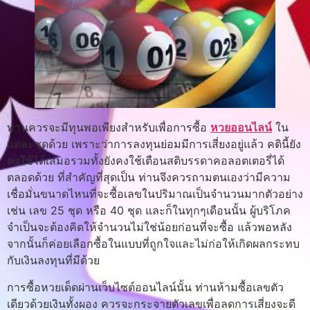
ท่านควรจะมีทุนพอเพียงสำหรับเพื่อการซื้อ
หวยออนไลน์
ใน
แต่ละชุดด้วย เพราะว่าการลงทุนย่อมมีการเสี่ยงอยู่แล้ว คตินี้ยัง
คงใช้ได้เสมอรวมทั้งยังคงใช้เตือนสติบรรดาคอลอตเตอรี่ได้
ตลอดด้วย ที่สำคัญที่สุดเป็น ท่านจึงควรถามตนเองว่ามีความ
เชื่อมั่นขนาดไหนที่จะซื้อเลขในปริมาณเป็นจำนวนมากตัวอย่าง
เช่น เลข 25 ชุด หรือ 40 ชุด และก็ในทุกๆเดือนนั้น ผู้บริโภค
จำเป็นจะต้องคิดให้จำนวนไม่ใช่น้อยก่อนที่จะซื้อ แล้วพอหลัง
จากนั้นก็ค่อยเลือกซื้อในแบบที่ถูกใจและไม่ก่อให้เกิดผลกระทบ
กับเงินลงทุนที่มีด้วย
การซื้อหวยเด็ดผ่านเว็บไซต์ออนไลน์นั้น ท่านห้ามซื้อเลขตัว
เดียวด้วยเงินทั้งผอง ควรจะกระจายตัวเลขเพื่อลดการเสี่ยงจะดี