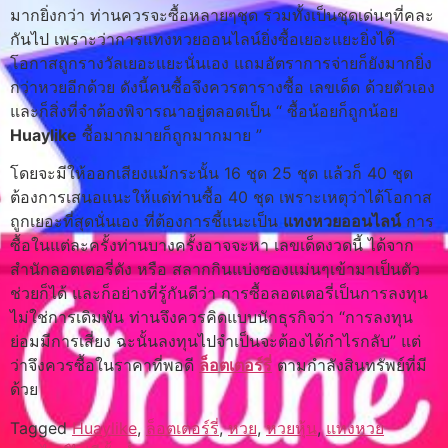
มากยิ่งกว่า ท่านควรจะซื้อหลายๆชุด รวมทั้งเป็นชุดเด่นๆที่คละ
กันไป เพราะว่าการแทงหวยออนไลน์ยิ่งซื้อเยอะแยะยิ่งได้
โอกาสถูกรางวัลเยอะแยะนั่นเอง แถมอัตราการจ่ายก็ยังมากยิ่ง
กว่าหวยอีกด้วย ดังนี้คนซื้อจึงควรตารางซื้อ เลขเด็ด ด้วยตัวเอง
และก็สิ่งที่จำต้องพิจารณาอยู่ตลอดเป็น “ ซื้อน้อยก็ถูกน้อย
Huaylike
ซื้อมากมายก็ถูกมากมาย ”
โดยจะมีให้ออกเสียงแม้กระนั้น 16 ชุด 25 ชุด แล้วก็ 40 ชุด
ต้องการเสนอแนะให้แด่ท่านซื้อ 40 ชุด เพราะเหตุว่าได้โอกาส
ถูกเยอะที่สุดนั่นเอง ที่ต้องการชี้แนะเป็น
แทงหวยออนไลน์
การ
ซื้อในแต่ละครั้งท่านบางครั้งอาจจะหา เลขเด็ดงวดนี้ ได้จาก
สำนักลอตเตอรี่ดัง หรือ สลากกินแบ่งซองแม่นๆเข้ามาเป็นตัว
ช่วยก็ได้ และก็อย่างที่รู้กันดีว่า การซื้อลอตเตอรี่เป็นการลงทุน
ไม่ใช่การเดิมพัน ท่านจึงควรคิดแบบนักธุรกิจว่า “การลงทุน
ย่อมมีการเสี่ยง ฉะนั้นลงทุนไปจำเป็นจะต้องได้กำไรกลับ” แต่
ว่าจึงควรซื้อในราคาที่พอดี
ล็อตเตอร์รี่
ตามกำลังสินทรัพย์ที่มี
ด้วย
Tagged
Huaylike
,
ล็อตเตอร์รี่
,
หวย
,
หวยหุ้น
,
แทงหวย