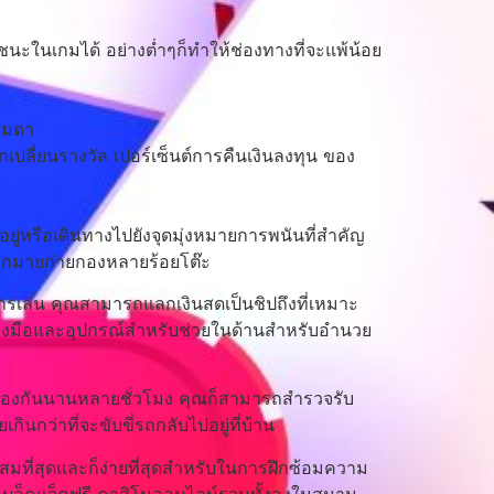
รถชนะในเกมได้ อย่างต่ำๆก็ทำให้ช่องทางที่จะแพ้น้อย
รรมดา
กเปลี่ยนรางวัล เปอร์เซ็นต์การคืนเงินลงทุน ของ
ยู่หรือเดินทางไปยังจุดมุ่งหมายการพนันที่สำคัญ
นมากมายก่ายกองหลายร้อยโต๊ะ
บการเล่น คุณสามารถแลกเงินสดเป็นชิปถึงที่เหมาะ
รื่องมือและอุปกรณ์สำหรับช่วยในด้านสำหรับอำนวย
นื่องกันนานหลายชั่วโมง คุณก็สามารถสำรวจรับ
นกว่าที่จะขับขี่รถกลับไปอยู่ที่บ้าน
าะสมที่สุดและก็ง่ายที่สุดสำหรับในการฝึกซ้อมความ
นแบล็คแจ็คฟรี คาสิโนออนไลน์รวมทั้งลงในสนาม