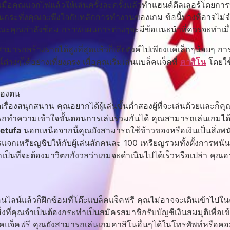
 เมื่อคุณแจกไพ่แล้วให้เล่นครั้งละครั้งแล้วทำแฮนด์ดีลเลอร์โด
ระทั่งคุณจะพึงใจกับหลักการทำงานของเกม ข้อนี้บางทีอาจไม่จำเป็
ณะคุณกำลังซ้อม กราฟแผนการต่างๆจะมีข้อแนะนำที่ควรจะทำเมื่
่งสามารถสร้างรายได้สูงที่สุดแล้วก็เสียตังค์ไปเพียงแค่เล็กๆน้อย
งๆได้อย่างเที่ยงตรง เมื่อคุณเริ่มเล่นแบล็คแจ็คที่
คาสิโน
โดยใช้
ของตน
ื่องสนุกสนาน คุณอยากได้ผู้เล่นขั้นต่ำสองผู้ที่จะเล่นด้วยและก็
รถทำความเข้าใจขั้นตอนการเล่นร่วมกันได้ คุณสามารถเล่นเกมได้เ
etufa
นอกเหนือจากนี้คุณยังสามารถใช้ข้าวของหรือเงินเป็นสิ่งพนั
เหรียญชิปให้กับผู้เล่นสักคนละ 100 เหรียญรวมทั้งตั้งการพนันอ
ม่จำเป็นที่จะต้องมาวิตกกังวลว่าเกมจะดำเนินไปได้เร็วหรือเปล่า
นไลน์แล้วก็ฝึกซ้อมที่โต๊ะแบล็คแจ็คฟรี คุณไม่อาจจะเดินเข้าไปใน
ที่คุณจำเป็นต้องกระทำเป็นสมัครสมาชิกรับบัญชีเงินสมมุติเพื่อเข้า
จ็คฟรี คุณยังสามารถเล่นเกมคาสิโนอื่นๆได้ในโทรศัพท์หรือคอมพิ