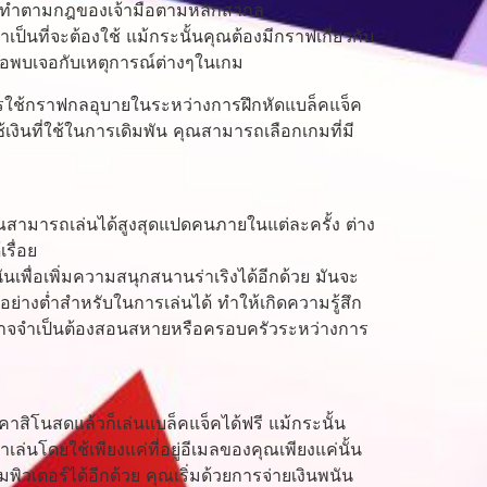
ยการทำตามกฎของเจ้ามือตามหลักสากล
นที่จะต้องใช้ แม้กระนั้นคุณต้องมีกราฟเกี่ยวกับ
อพบเจอกับเหตุการณ์ต่างๆในเกม
ๆ การใช้กราฟกลอุบายในระหว่างการฝึกหัดแบล็คแจ็ค
เงินที่ใช้ในการเดิมพัน คุณสามารถเลือกเกมที่มี
คุณสามารถเล่นได้สูงสุดแปดคนภายในแต่ละครั้ง ต่าง
รื่อย
นเพื่อเพิ่มความสนุกสนานร่าเริงได้อีกด้วย มันจะ
ย่างต่ำสำหรับในการเล่นได้ ทำให้เกิดความรู้สึก
 คุณอาจจำเป็นต้องสอนสหายหรือครอบครัวระหว่างการ
คาสิโนสดแล้วก็เล่นแบล็คแจ็คได้ฟรี แม้กระนั้น
เล่นโดยใช้เพียงแค่ที่อยู่อีเมลของคุณเพียงแค่นั้น
วเตอร์ได้อีกด้วย คุณเริ่มด้วยการจ่ายเงินพนัน