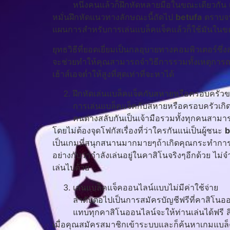
หนึ่งคนแล้วก็ฝึกหัดหลายมือในขณะเดียวกัน
หมั่นฝึกหัดแนวทางลักษณะนี้ถัดไป
betufa
ตราบจนก
แผนการสำหรับการเล่นแบล็คแจ็คแล้วก็ใช้มันในข
ยุทธวิธีที่ยอดเยี่ยมเป็นกลอุบายทางคอมพิวเตอร์ซึ
จะช่วยทำให้คุณสามารถจำวิธีการรวมทั้งเหตุการณ์ต่า
เฮ้าส์เอจต่ำให้สูงที่สุดเท่าที่จะหาได้
ฝึกหัดเล่นแบล็คแจ็คกับสหายหรือครอบครัว
การเล่นแบล็คแจ็คกับสหายหรือครอบครัวเกิดเร
คนต่างสลับกันเป็นเจ้ามือรวมทั้งทุกคนสามา
โดยไม่ต้องจุดโฟกัสเรื่องที่ว่าใครกันแน่เป็นผู้ชนะ
b
เป็นเกมที่สนุกสนานมากมายๆถ้าเกิดคุณกระทำการแจก
อย่างกับว่ากำลังเล่นอยู่ในคาสิโนจริงๆอีกด้วย ไ
เล่นไปด้วย
เล่นแบล็คแจ็คออนไลน์แบบไม่มีค่าใช้จ่าย
ลำดับต่อไปเป็นการสมัครบัญชีฟรีที่คาสิโนออ
แทบทุกคาสิโนออนไลน์จะให้ท่านเล่นได้ฟรี สิ่ง
เมื่อคุณสมัครสมาชิกเข้าระบบและก็ค้นหาเกมแบล็คแ