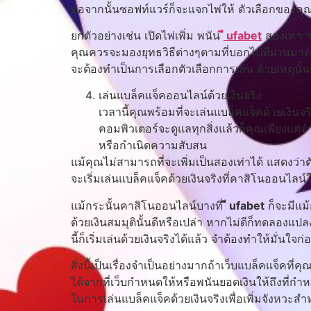
ต่อจากนั้นซอฟท์แวร์ก็จะแจกไพ่ให้ ตัวเลือกของค
ยกตัวอย่างเช่น เปิดไพ่เพิ่ม พนัน
ี ufabet
สองเท่า ฯ
คุณควรจะมองยุทธวิธีต่างๆตามที่บอกไปที่ผ่านมาด้ว
จะต้องทำเป็นการเลือกตัวเลือกการเล่น ด้วยเหตุนั
เล่นแบล็คแจ็คออนไลน์ด้วยเงินจริง
เวลานี้คุณพร้อมที่จะเล่นแบล็คแจ็คด้วยเงินจริง
คอมพิวเตอร์จะดูแลทุกสิ่งแล้วก็คุณเพียงแต่
หรือกำเนิดความสับสน
แม้คุณไม่สามารถที่จะเพิ่มเป็นสองเท่าได้ แสดงว่า
จะเริ่มเล่นแบล็คแจ็คด้วยเงินจริงที่คาสิโนออนไลน์
แม้กระนั้นคาสิโนออนไลน์บางที่
ี ufabet
ก็จะมีแม้
ด้วยเงินสมมุตินั้นดีหรือเปล่า หากไม่ดีก็ทดลองแ
นี้ก็เริ่มเล่นด้วยเงินจริงได้แล้ว จำต้องทำให้มั่
สิ่งนี้เป็นเรื่องจำเป็นอย่างมากถ้าเว็บแบล็คแจ็คท
ได้จากที่เว็บกำหนดให้หรือพนันยอดเงินให้ถึงที่ก
ในการเล่นแบล็คแจ็คด้วยเงินจริงเพื่อเพิ่มจังหวะสำ