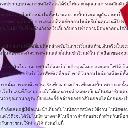
ุณจะปรากฎบนจอภายหลังที่คุณได้รับไพ่และก็คุณสามารถคลิกตัวเลื
ลฯ เมื่อเจ้ามือเปิดหน้าไพ่ทั้งปวงและจากนั้นก็จะมาดูกันว่าคนใดก
ย จุดเด่นเกี่ยวกับการเล่นแบล็คแจ็คออนไลน์ฟรีเป็นคุณจะมีโปรแกร
้นคุณไม่จำเป็นที่จะต้องกังวลใจเกี่ยวกับการทำความผิดพลาดอะไรก
แล้ว สถานที่ที่ดีเยี่ยมที่สุดสำหรับในการเริ่มเล่นด้วยเงินจริงนั้นจ
จำเป็นต้องตกลงใจว่าจะพนันแล้วก็เล่นเช่นไรแค่นั้น ตัวเลือกของค
ตัวเลือกนั้นไม่อาจจะพนันได้และก็ถ้าเกิดคุณไม่อาจจะแยกไพ่ได้ ก
ในคอมพิวเตอร์หรือโทรศัพท์เคลื่อนที่ คาสิโนออนไลน์บางที่จะมีทั้งย
กระนั้นการเล่นด้วยเงินจริงเพียงอย่างเดียวเพียงแค่นั้น เพราะฉะนั้
ปลงเว็บไปเล่นที่อื่นๆมอง เมื่อได้และกระทำลงทะเบียนเป็นสมาชิกแ
นใจก่อนว่าคุณอ่านกฎระเบียบและก็ข้อจำกัดองคาสิโนออนไลน์ก่อนจะเริ
ี่คุณกำลังเล่นอยู่มีข้อแนะนำเกี่ยวกับโบนัสการสมัครใช้งาน โบนัสช
ำหนดไว้ถึงจะได้รับโบนัส บางคาสิโนมีการจำกัดอย่างต่ำสำหรับเพื่
หรับการชนะให้ท่านได้ ดังต่อไปนี้