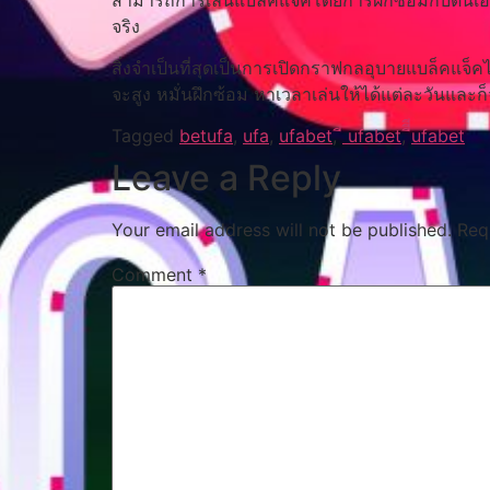
จริง
สิ่งจำเป็นที่สุดเป็นการเปิดกราฟกลอุบายแบล็คแจ็
จะสูง หมั่นฝึกซ้อม หาเวลาเล่นให้ได้แต่ละวันแล
Tagged
betufa
,
ufa
,
ufabet
,
ี ufabet
,
ีีีufabet
Leave a Reply
Your email address will not be published.
Req
Comment
*