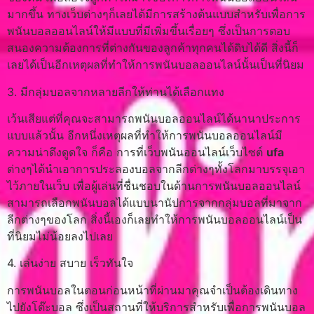
มากขึ้น ทางเว็บต่างๆก็เลยได้มีการสร้างต้นแบบสำหรับเพื่อการ
พนันบอลออนไลน์ให้มีแบบที่มีเพิ่มขึ้นเรื่อยๆ ซึ่งเป็นการตอบ
สนองความต้องการที่ต่างกันของลูกค้าทุกคนได้ดิบได้ดี สิ่งนี้ก็
เลยได้เป็นอีกเหตุผลที่ทำให้การพนันบอลออนไลน์นั้นเป็นที่นิยม
3. มีกลุ่มบอลจากหลายลีกให้ท่านได้เลือกแทง
เว้นเสียแต่ที่คุณจะสามารถพนันบอลออนไลน์ได้นานาประการ
แบบแล้วนั้น อีกหนึ่งเหตุผลที่ทำให้การพนันบอลออนไลน์มี
ความน่าดึงดูดใจ ก็คือ การที่เว็บพนันออนไลน์เว็บไซต์
ufa
ต่างๆได้นำเอาการประลองบอลจากลีกต่างๆทั้งโลกมาบรรจุเอา
ไว้ภายในเว็บ เพื่อผู้เล่นที่ชื่นชอบในด้านการพนันบอลออนไลน์
สามารถเลือกพนันบอลได้แบบนานัปการจากกลุ่มบอลที่มาจาก
ลีกต่างๆของโลก สิ่งนี้เองก็เลยทำให้การพนันบอลออนไลน์เป็น
ที่นิยมไม่น้อยลงไปเลย
4. เล่นง่าย สบาย เร็วทันใจ
การพนันบอลในตอนก่อนหน้าที่ผ่านมาคุณจำเป็นต้องเดินทาง
ไปยังโต๊ะบอล ซึ่งเป็นสถานที่ให้บริการสำหรับเพื่อการพนันบอล