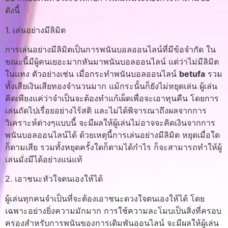
ดังนี้
1. เล่นอย่างมีลิมิต
การเล่นอย่างมีลิมิตเป็นการพนันบอลออนไลน์ที่มีข้อจำกัด ใน
ขณะนี้มีผู้คนเยอะมากหันมาพนันบอลออนไลน์ แต่ว่าไม่มีลิมิต
ในแทง ตัวอย่างเช่น เมื่อกระทำพนันบอลออนไลน์
betufa
รวม
ทั้งเสียเงินเสียทองจำนวนมาก แม้กระนั้นก็ยังไม่หยุดเล่น ผู้เล่น
คิดเพียงแค่ว่าจำเป็นจะต้องทำแก้เผ็ดเพื่อจะเอาทุนคืน โดยการ
เล่นถัดไปเรื่อยอย่างไร้สติ และไม่ได้พิจารณาถึงผลจากการ
วิเคราะห์ต่างๆแบบนี้ จะมีผลให้ผู้เล่นไม่อาจจะคิดเงินจากการ
พนันบอลออนไลน์ได้ ด้วยเหตุนี้การเล่นอย่างมีลิมิต หยุดเมื่อใด
ก็ตามเสีย รวมทั้งหยุดครั้งใดก็ตามได้กำไร ก็จะสามารถทำให้ผู้
เล่นมั่งมีได้อย่างแน่แท้
2. เอาชนะหัวใจตนเองให้ได้
ผู้เล่นทุกคนจำเป็นที่จะต้องเอาชนะดวงใจตนเองให้ได้ โดย
เฉพาะอย่างยิ่งความมักมาก การใช้ความละโมบเป็นสิ่งที่ครอบ
ครองสำหรับการพนันของการเดิมพันออนไลน์ จะมีผลให้ผู้เล่น