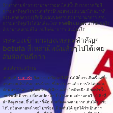
ถ้าหากถามคำถามว่าบาคาร่าออนไลน์นั้นดีมากกว่าหรือมี
ความน่าดึงดูดใจกว่าเกมส์ตัวอื่นๆอย่างไรนั้น บอกได้เลยว่าก็
คงจะสุดแต่ความรู้สึกชื่นชอบของส่วนตัวมากมายกกว่า ส่วน
ความน่าดึงดูดใจให้นักเสี่ยงโชค
ทางเข้า ufabet
น่าใหม่พอใจ
ที่เข้ามาเล่นเกมส์ใน เว็บไซต์บาคาร่า นั้นมีอะไร
ทดลองเข้ามามองเหตุผลสำคัญๆ
betufa
ที่เหล่าผีพนันทั่วๆไปได้เคย
สัมผัสกันดีกว่า
เล่นได้หลายหน้าจอ
เหตุผลที่
บาคาร่า
ยังคงตอบปัญหาได้ดิบได้ดีก็อาจเกิดเรื่องซึ่ง
สามารถเล่นได้หลายหน้าจอ ซึ่งธรรมดาแล้ว การไปเล่นตาม
บ่อนคาสิโนต่างๆก็จะเล่นได้เพียงแค่ตัวใดตัวหนึ่งเพียงเท่านั้น
แต่ว่าเมื่อมีการเปลี่ยนแปลงมาเป็นในแบบอย่างออนไลน์ สิ่งที่
น่าดึงดูดเยอะขึ้นเรื่อยๆก็คือ นักเสี่ยงดวงสามารถเล่นได้หลาย
โต๊ะหรือหลายหน้าจอไปพร้อมเพียงกันได้ พูดได้ว่าเป็นการ