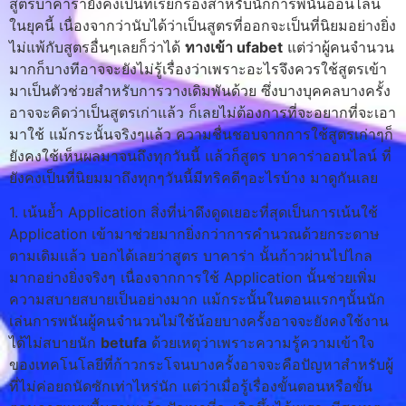
สูตรบาคาร่ายังคงเป็นที่เรียกร้องสำหรับนักการพนันออนไลน์
ในยุคนี้ เนื่องจากว่านับได้ว่าเป็นสูตรที่ออกจะเป็นที่นิยมอย่างยิ่ง
ไม่แพ้กับสูตรอื่นๆเลยก็ว่าได้
ทางเข้า ufabet
แต่ว่าผู้คนจำนวน
มากก็บางทีอาจจะยังไม่รู้เรื่องว่าเพราะอะไรจึงควรใช้สูตรเข้า
มาเป็นตัวช่วยสำหรับการวางเดิมพันด้วย ซึ่งบางบุคคลบางครั้ง
อาจจะคิดว่าเป็นสูตรเก่าแล้ว ก็เลยไม่ต้องการที่จะอยากที่จะเอา
มาใช้ แม้กระนั้นจริงๆแล้ว ความชื่นชอบจากการใช้สูตรเก่าๆก็
ยังคงใช้เห็นผลมาจนถึงทุกวันนี้ แล้วก็สูตร บาคาร่าออนไลน์ ที่
ยังคงเป็นที่นิยมมาถึงทุกๆวันนี้มีทริคดีๆอะไรบ้าง มาดูกันเลย
1. เน้นย้ำ Application สิ่งที่น่าดึงดูดเยอะที่สุดเป็นการเน้นใช้
Application เข้ามาช่วยมากยิ่งกว่าการคำนวณด้วยกระดาษ
ตามเดิมแล้ว บอกได้เลยว่าสูตร บาคาร่า นั้นก้าวผ่านไปไกล
มากอย่างยิ่งจริงๆ เนื่องจากการใช้ Application นั้นช่วยเพิ่ม
ความสบายสบายเป็นอย่างมาก แม้กระนั้นในตอนแรกๆนั้นนัก
เล่นการพนันผู้คนจำนวนไม่ใช้น้อยบางครั้งอาจจะยังคงใช้งาน
ได้ไม่สบายนัก
betufa
ด้วยเหตุว่าเพราะความรู้ความเข้าใจ
ของเทคโนโลยีที่ก้าวกระโจนบางครั้งอาจจะคือปัญหาสำหรับผู้
ที่ไม่ค่อยถนัดซักเท่าไหร่นัก แต่ว่าเมื่อรู้เรื่องขั้นตอนหรือขั้น