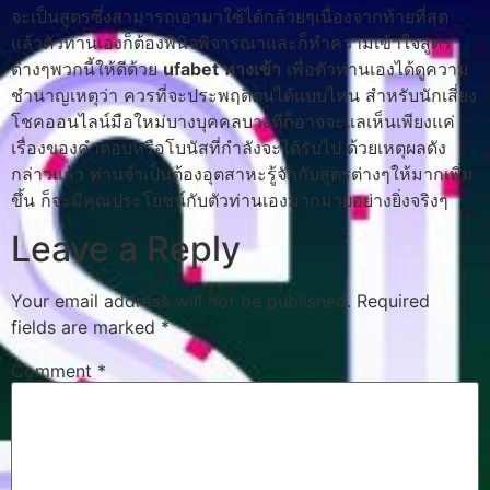
จะเป็นสูตรซึ่งสามารถเอามาใช้ได้กล้วยๆเนื่องจากท้ายที่สุด
แล้วตัวท่านเองก็ต้องพินิจพิจารณาและก็ทำความเข้าใจสูตร
ต่างๆพวกนี้ให้ดีด้วย
ufabet ทางเข้า
เพื่อตัวท่านเองได้ดูความ
ชำนาญเหตุว่า ควรที่จะประพฤติตนได้แบบไหน สำหรับนักเสี่ยง
โชคออนไลน์มือใหม่บางบุคคลบางทีก็อาจจะแลเห็นเพียงแค่
เรื่องของคำตอบหรือโบนัสที่กำลังจะได้รับไป ด้วยเหตุผลดัง
กล่าวแล้ว ท่านจำเป็นต้องอุตสาหะรู้จักกับสูตรต่างๆให้มากเพิ่ม
ขึ้น ก็จะมีคุณประโยชน์กับตัวท่านเองมากมายอย่างยิ่งจริงๆ
Leave a Reply
Your email address will not be published.
Required
fields are marked
*
Comment
*