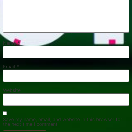
Name
*
Email
*
Website
Save my name, email, and website in this browser for
the next time I comment.