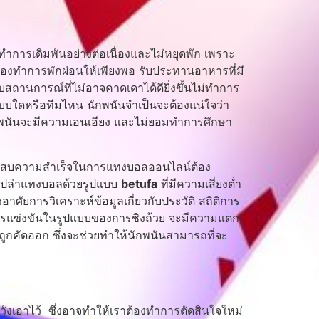
ำการเดิมพันอย่างต่อเนื่องและไม่หยุดพัก เพราะ
ต้องทำการพักผ่อนให้เพียงพอ รับประทานอาหารที่มี
สถานการณ์ที่ไม่อาจคาดเดาได้ดียิ่งขึ้นไม่ทำการ
ปแบบใดหรือทีมไหน นักพนันจำเป็นจะต้องแน่ใจว่า
นักพนันจะมีความเอนเอียง และไม่ยอมทำการศึกษา
่จะประสบความสำเร็จในการแทงบอลออนไลน์ต้อง
สูญเปล่าแทงบอลด้วยรูปแบบ
betufa
ที่มีความเสี่ยงต่ำ
าศัยการวิเคราะห์ข้อมูลเกี่ยวกับประวัติ สถิติการ
ยการแข่งขันในรูปแบบของการชิงถ้วย จะมีความแตก
่ถูกคัดออก ซึ่งจะช่วยทำให้นักพนันสามารถที่จะ
ังเอาไว้ ซึ่งอาจทำให้เราต้องทำการตัดสินใจใหม่