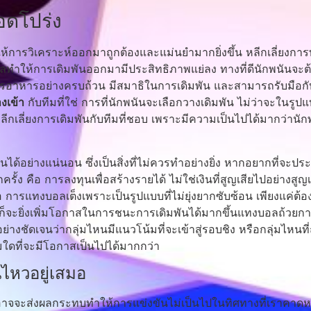
อดโปร่ง
การวิเคราะห์ออกมาถูกต้องและแม่นยำมากยิ่งขึ้น หลีกเลี่ยงการท
งผลทำให้การเดิมพันออกมามีประสิทธิภาพแย่ลง ทางที่ดีนักพนันจะ
สารอาหารอย่างครบถ้วน มีสมาธิในการเดิมพัน และสามารถรับมือกับ
งเข้า
กับทีมที่ใช่ การที่นักพนันจะเลือกวางเดิมพัน ไม่ว่าจะในรู
ลีกเลี่ยงการเดิมพันกับทีมที่ชอบ เพราะมีความเป็นไปได้มากว่า
ันได้อย่างแน่นอน ซึ่งเป็นสิ่งที่ไม่ควรทำอย่างยิ่ง หากอยากที
ครั้ง คือ การลงทุนเพื่อสร้างรายได้ ไม่ใช่เงินที่สูญเสียไปอย่าง
การแทงบอลเต็งเพราะเป็นรูปแบบที่ไม่ยุ่งยากซับซ้อน เพียงแค่ต้องอ
ำ ก็จะยิ่งเพิ่มโอกาสในการชนะการเดิมพันได้มากขึ้นแทงบอลถ้ว
่างชัดเจนว่ากลุ่มไหนมีแนวโน้มที่จะเข้าสู่รอบชิง หรือกลุ่มไหนที
ทีมใดที่จะมีโอกาสเป็นไปได้มากกว่า
ไหวอยู่เสมอ
อาจจะส่งผลกระทบทำให้การแข่งขันไม่เป็นไปในทิศทางที่เราคาดหว