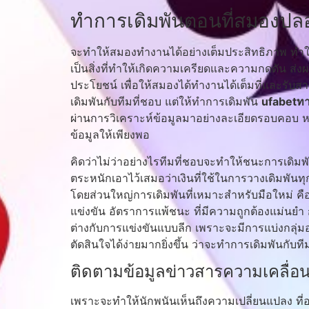
ทำการเดิมพันตอนที่สมองปล
จะทำให้สมองทำงานได้อย่างเต็มประสิทธิภาพ ทำให้
เป็นสิ่งที่ทำให้เกิดความเครียดและความกดดัน ส่
ประโยชน์ เพื่อให้สมองได้ทำงานได้เต็มที่และรับ
เดิมพันกับทีมที่ชอบ แต่ให้ทำการเดิมพัน
ufabetทา
ผ่านการวิเคราะห์ข้อมูลมาอย่างละเอียดรอบคอบ ห
ข้อมูลให้เพียงพอ
คิดว่าไม่ว่าอย่างไรทีมที่ชอบจะทำให้ชนะการเดิมพ
ตระหนักเอาไว้เสมอว่าเงินที่ใช้ในการวางเดิมพันทุก
โดยส่วนใหญ่การเดิมพันที่เหมาะสำหรับมือใหม่ คือ 
แข่งขัน อัตราการแพ้ชนะ ที่มีความถูกต้องแม่นย
ต่างกับการแข่งขันแบบลีก เพราะจะมีการแบ่งกลุ่มอย
ตัดสินใจได้ง่ายมากยิ่งขึ้น ว่าจะทำการเดิมพันกับ
ติดตามข้อมูลข่าวสารความเคลื่อน
เพราะจะทำให้นักพนันเห็นถึงความเปลี่ยนแปลง ที่