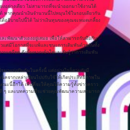
่เพียงอย่างเดียว ไม่สามารถที่จะนำออกมาใช้งานได้
ได้ หากคุณนำเงินจำนวนนี้ไปหมุนใช้ในรอบเดียวกัน
้อธิบายไปนี้ได้ ไม่ว่าเงินทุนของคุณจะหมดเกลี้ยง
ละพัฒนาตัวเองอยู่เสมอ เพื่อให้สามารถรับมือกับ
ล้วแต่มีโอกาสที่จะแพ้และชนะการเดิมพันด้วยกันทั้ง
ครียด ดังนั้นหากเข้าใจและรับรู้ว่าการเดิมพัน
มาแบ่งปันกันในครั้งนี้ แต่อย่างไรก็ตามยังมี
นิคจากเหล่าเซียนไปปรับใช้ให้เกิดประสิทธิภาพใน
นี้อีกได้ เพื่อที่จะให้คุณได้ความรู้ทั้งข่าวคราว
อหาดี ๆ และบทความที่จะช่วยคุณพัฒนาความสามารถ