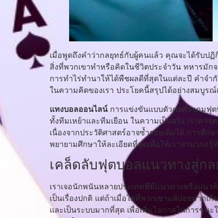
เมื่อพูดถึงคำว่ากลยุทธ์กับผู้คนแล้ว คุณจะได้รับ
สิ่งที่พวกเขาทำหรือคิดในชีวิตประจำวัน ทหารมักจ
การทำไร่ทำนาให้ได้พืชผลดีที่สุดในแต่ละปี คำจ
ในความคิดของเรา ประโยคนี้สรุปได้อย่างสมบูรณ์แ
แทงบอลออนไลน์
การแข่งขันแบบตัวต่อตัว เกมฟุตบอล
ทั้งทีมเหย้าและทีมเยือน ในความเป็นจริง เราควร
เนื่องจากประวัติศาสตร์อาจซ้ำรอยเดิมได้ การศึกษ
พยายามศึกษาให้ละเอียดที่สุดเพื่อให้เราสามารถรู้ท
เคล็ดลับฟุตบอลแนวทางสู่กลย
เราเจอนักพนันหลายประเภทที่มีแนวทางหรือแนวคิด
เป็นเรื่องปกติ แต่ถ้าเมื่อใดที่พวกเขาแพ้บ่อยมาก
และเป็นระบบมากที่สุด เพื่อเพิ่มโอกาสในการชนะใ