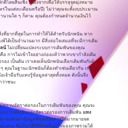
ยสิ้นเชิง เนื่องจากเพื่อให้บรรลุจุดมุ่งหมาย
หร่ในแต่ละเดือนหรือปี) ไม่ว่าคุณจะตั้งงบประมาณ
งินจำนวนใด ๆ ก็ตาม คุณต้องกำหนดจำนวนเงินไว้
่งที่ยากที่สุดในการทำให้ได้สำหรับนักพนัน หาก
แพ้ได้เป็นจำนวนมาก มีสิ่งล่อใจเสมอที่จะมีการเดิม
ลน์
ไม่เปลี่ยนแปลงระบบการเดิมพันของคุณ
ำคือ การไม่เข้าใจอย่างถ่องแท้ว่าพวกเขากำลังเดิม
อง เป็นต้น เราเคยเห็นนักพนันเลือกเดิมพันกับผู้
ก ๆ คุณในฐานะนักพนันก็ต้องทำเช่นเดียวกัน เราเคย
จ้ามือรับแทงรู้ข้อมูลล่าสุดทั้งหมด ดังนั้นจึง
กกว่าชนะ
ไม่ทราบอัตราต่อรองในการเดิมพันของคุณ คุณจะ
่อรองการเดิมพันและอัตราต่อรองการเดิมพัน
แทง
ามารถค้นหาข้อมูลที่คุณต้องการได้มากมายจด
องคุณ ซึ่งเป็นวิธีที่ดีที่สุดในการมองภาพรวมได้