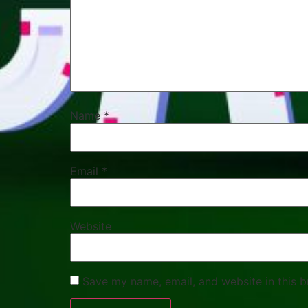
Name
*
Email
*
Website
Save my name, email, and website in this b