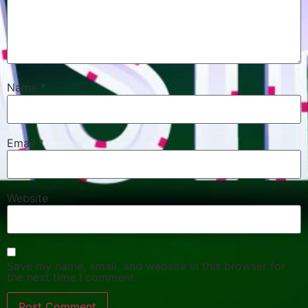
Name
*
Email
*
Website
Save my name, email, and website in this browser for
the next time I comment.