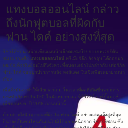
แทงบอลออนไลน์ กล่าว
ถึงนักฟุตบอลที่ผิดกับ
ฟาน ไดค์ อย่างสูงที่สุด
ริชาร์ลิซอน หน้าแข้งแผงหน้าเลือดแซมบ้าของ เอฟเวอร์ตัน
ชมรมร่วมศึก
แทงบอลออนไลน์
พรีเมียร์ลีก อังกฤษ ได้ออกมา
เผยข้อเท็จจริงย้อนไปถึงจังหวะที่ตนตรงเข้าไปกล่าวกับ เฟอร์กิล
ฟาน ไดค์ จอมบุกปราการหลัง หงส์แดง ในเชิงเพียรพยายามหา
เรื่อง
เพื่อตั้งมั่นจะทำให้เสียเวลาเกม ในเวลาที่ผลที่เกิดขึ้นจากการ
แข่งขันยังเท่ากัน 0-0 ในนัดหมาย เมอร์ซี่ย์ไซด์ ดาร์บี้แมตช์
เมื่อตอนธ.ค. ปี 2018 ก่อนหน้านี้
ถ้ากล่าวถึงนักฟุตบอลที่ผิดกับ ฟาน ไดค์ อย่างแจ่มแจ้งสูงที่สุด
ก็น่าจะเป็นคนไหนกันแน่ไปมิได้นอกเหนือจาก ริชาร์ลิซอน ซึ่ง