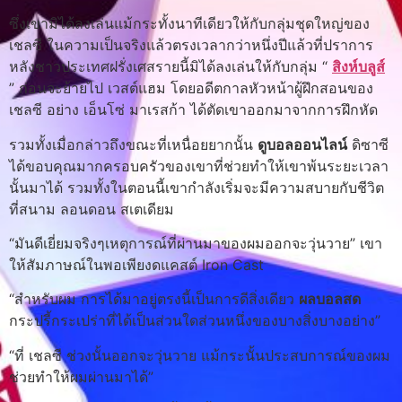
ซึ่งเขามิได้ลงเล่นแม้กระทั้งนาทีเดียวให้กับกลุ่มชุดใหญ่ของ
เชลซี ในความเป็นจริงแล้วตรงเวลากว่าหนึ่งปีแล้วที่ปราการ
หลังชาวประเทศฝรั่งเศสรายนี้มิได้ลงเล่นให้กับกลุ่ม “
สิงห์บลูส์
” ก่อนจะย้ายไป เวสต์แฮม โดยอดีตกาลหัวหน้าผู้ฝึกสอนของ
เชลซี อย่าง เอ็นโซ่ มาเรสก้า ได้ตัดเขาออกมาจากการฝึกหัด
รวมทั้งเมื่อกล่าวถึงขณะที่เหนื่อยยากนั้น
ดูบอลออนไลน์
ดิซาซี
ได้ขอบคุณมากครอบครัวของเขาที่ช่วยทำให้เขาพ้นระยะเวลา
นั้นมาได้ รวมทั้งในตอนนี้เขากำลังเริ่มจะมีความสบายกับชีวิต
ที่สนาม ลอนดอน สเตเดียม
“มันดีเยี่ยมจริงๆเหตุการณ์ที่ผ่านมาของผมออกจะวุ่นวาย” เขา
ให้สัมภาษณ์ในพอเพียงดแคสต์ Iron Cast
“สำหรับผม การได้มาอยู่ตรงนี้เป็นการดีสิ่งเดียว
ผลบอลสด
กระปรี้กระเปร่าที่ได้เป็นส่วนใดส่วนหนึ่งของบางสิ่งบางอย่าง”
“ที่ เชลซี ช่วงนั้นออกจะวุ่นวาย แม้กระนั้นประสบการณ์ของผม
ช่วยทำให้ผมผ่านมาได้”