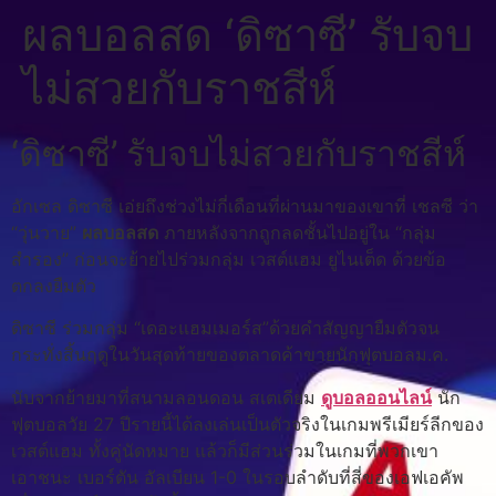
ผลบอลสด ‘ดิซาซี’ รับจบ
ไม่สวยกับราชสีห์
‘ดิซาซี’ รับจบไม่สวยกับราชสีห์
อักเซล ดิซาซี เอ่ยถึงช่วงไม่กี่เดือนที่ผ่านมาของเขาที่ เชลซี ว่า
“วุ่นวาย”
ผลบอลสด
ภายหลังจากถูกลดชั้นไปอยู่ใน “กลุ่ม
สำรอง” ก่อนจะย้ายไปร่วมกลุ่ม เวสต์แฮม ยูไนเต็ด ด้วยข้อ
ตกลงยืมตัว
ดิซาซี ร่วมกลุ่ม “เดอะแฮมเมอร์ส”ด้วยคำสัญญายืมตัวจน
กระทั่งสิ้นฤดูในวันสุดท้ายของตลาดค้าขายนักฟุตบอลม.ค.
นับจากย้ายมาที่สนามลอนดอน สเตเดียม
ดูบอลออนไลน์
นัก
ฟุตบอลวัย 27 ปีรายนี้ได้ลงเล่นเป็นตัวจริงในเกมพรีเมียร์ลีกของ
เวสต์แฮม ทั้งคู่นัดหมาย แล้วก็มีส่วนร่วมในเกมที่พวกเขา
เอาชนะ เบอร์ตัน อัลเบียน 1-0 ในรอบลำดับที่สี่ของเอฟเอคัพ