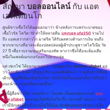
สัญญา
บอลออนไลน์
กับ แอต
เลติเตียนโก
ศูนย์ข่าวเชื่อใจได้เผยออกมาว่า ข้างหลังการแพร่ระบาดของ
เชื้อไวรัส โควิด-19 ทำให้หลายทีม
แทงบอล ufa350
ร่วมไป
ถึง แอตเลว่ากล่าวโก มาดริด ได้รับผลพวงด้านการเงิน จนถึง
พวกเขาบางทีอาจจะต้องปลดปล่อยผู้เฝ้าประตูชาวสโลวีเนีย วัย
27 ปี เพื่อรวบรวมทุนเสริมกองทัพ หากว่าซึ่งก็คือจะต้องเสีย
หนึ่งในเพลย์เมกเกอร์ออกไปจากกลุ่ม
แต่ เซเรโซ่ ได้ออกมาบอกว่า “ผมพูดเฉไฉ
แทงบอล ufabet
มอ
ว่า โอบลัค ยังมีคำสัญญากับ แอตเลติเตียนโก รวมทั้งเขาก็คือผู้
เฝ้าประตูที่ดีเยี่ยมที่สุดในโลก มันไม่ใช่เรื่องแปลกที่เขาได้รับคำ
แนะนำจากยอดเยี่ยมกลุ่มอื่นๆ”
ดังนี้ผู้สื่อข่าวได้ถามต่ออีกว่า โอบลัค เป็นเพลย์เมกเกอร์
แทง
บอล ufabet
ของกลุ่มใช่หรือไม่ใช่ บิ๊ก “ตราหมี” ตอบว่า “พวก
เรามีนักเตะผู้คนจำนวนไม่ใช้น้อย นักฟุตบอลของพวกเราเป็น