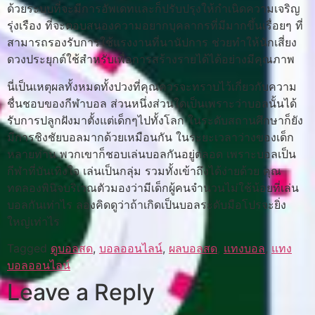
ด้วยระบบที่จะมีการอัพเดทและก็ปรับปรุงให้กำเนิดความเจริญ
รุ่งเรือง ที่จะตอบสนองความอยากบุคลากรที่มีมากขึ้นเรื่อยๆ ที่
สามารถรองรับการใช้แรงงานที่นานัปการ ช่วยทำให้นักเสี่ยง
ดวงประยุกต์ใช้สำหรับเพื่อการสร้างรายได้ได้อย่างมีคุณภาพ
นี่เป็นเหตุผลทั้งหมดทั้งปวงที่คุณควรจะทราบไว้เกี่ยวกับความ
ชื่นชอบของกีฬาบอล ส่วนหนึ่งส่วนใดเป็นเพราะว่าบอลนั้นได้
รับการปลูกฝังมาตั้งแต่เด็กๆไปทั้งโลก ในระดับสถานศึกษาก็ยัง
มีการชิงชัยบอลมากด้วยเหมือนกัน ในระยะเวลาว่างของเด็ก
หลายท่าน พวกเขาก็ชอบเล่นบอลกันอยู่ตลอด เพราะบอลเป็น
กีฬาที่บันเทิงใจ เล่นเป็นกลุ่ม รวมทั้งเข้าถึงได้ง่ายด้วย คุณ
ทดลองพินิจบริเวณตัวมองว่ามีเด็กผู้คนจำนวนไม่ใช้น้อยที่เล่น
บอลกันเท่าไร ลองคิดดูว่าถ้าเกิดเป็นบอลระดับมือโปรจะยิ่ง
ใหญ่เท่าไร
Tagged
ดูบอลสด
,
บอลออนไลน์
,
ผลบอลสด
,
แทงบอล
,
แทง
บอลออนไลน์
Leave a Reply