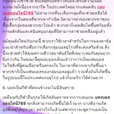
กลุ่มนั้นไปชั่วชีวิต ต้นเหตุหนึ่งที่ทำให้บอลได้รับความนิยม
มากมายก็เนื่องจากจารีต ในประเทศโดยมากแฟนคลับ
แทง
บอลออนไลน์789
ไม่สามารถที่จะเลือกกลุ่มที่จะช่วยเหลือได้
เนื่องจากในตอนที่พวกเขากำเนิด บิดามารดาของพวกเขาชอบ
ซื้อเสื้อกลุ่มของพวกเขาไปแล้ว พวกเขาก็เลยเติบโตขึ้นพร้อมทั้ง
การผลักดันและสนับสนุนกลุ่มที่บิดามารดาช่วยเหลืออยู่แล้ว
แม้คุณยังใหม่กับเกมนี้ พวกเราใช้เวลาสำหรับในการมองหาข้อ
แนะนำสำหรับเพื่อการเลือกกลุ่มบอลยุโรปที่จะส่งเสริมด้วย สิ่ง
นี้จะช่วยทำให้คุณทราบดีว่าสมาพันธ์ใดที่เหมาะสมกับคุณมาก
ยิ่งกว่ากัน ในขณะนี้คุณจะมองเห็นแล้วว่าการเป็นแฟนบอล
ไม่ใช่สิ่งที่ผู้คนเลือกหรือตกลงใจ ในเวลาที่พวกเขาเกิดขึ้นมา
พวกเขาก็เป็นแฟนบอลของกลุ่มบอลอยู่แล้ว รวมทั้งมันก็เกิดขึ้น
ในรูปแบบนี้ในประเทศแถบยุโรป แล้วก็อเมริกาใต้ส่วนมาก
6. บอลเป็นกีฬาที่ค่อนข้างจะไม่มีอันตราย
เหมือนกับกีฬาอื่นๆก่อให้เกิดอันตรายจากการเล่นเกม
แทงบอล
ออนไลน์789
ทุกสิ่งสามารถเกิดขึ้นได้เร็วมาก บางทีอาจเกิด
อุบัติเหตุได้ทุกเวลา อย่างไรก็แล้วแต่พวกเราจะพูดว่าบอลเป็น