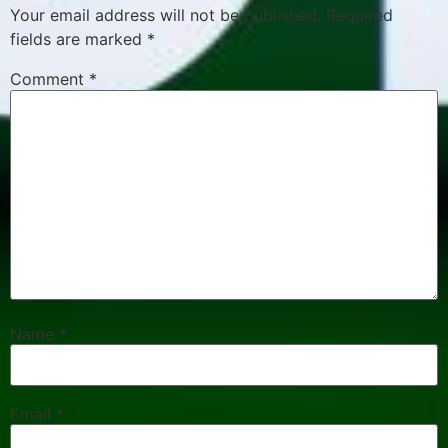
Your email address will not be published.
Required
fields are marked
*
Comment
*
Name
*
Email
*