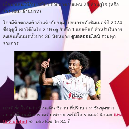
เพื่อมาเล่นให้กับ เซบีย่า ด้วยค่าตอบแทน 24 ล้านยูโร (หรือ
ราว 886 ล้านบาท)
โดยมีข้อตกลงค้าลำแข้งกับกลุ่มไปจนกระทั่งซัมเมอร์ปี 2024
ซึ่งฤดูนี้ เขาได้ยิงไป 2 ประตู กับอีก 1 แอสซิสต์ สำหรับในการ
ลงเล่นทั้งหมดทั้งปวง 36 นัดหมาย
ดูบอลออนไลน์
รวมทุก
รายการ
เป็นที่เช้าใจกันว่า ซีเนอดีน ซีดาน ที่ปรึกษา ราชันชุดขาว
อยากได้ กุนเด้ มาร่วมทีมเพราะ เซร์คิโอ รามอส นักเตะ
แทง
บอล ufabet
ชาวสแปนิช วัย 34 ปี