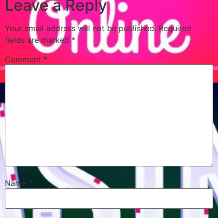
Leave a Reply
Your email address will not be published.
Required
fields are marked
*
Comment
*
Name
*