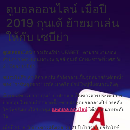
ดูบอลออนไลน์ เมื่อปี
2019 กุนเด้ ย้ายมาเล่น
ให้กับ เซบีย่า
ดูบอลออนไลน์
ข่าวเรื่องกีฬา UFABET : ตามรายงานของ
สำนักข่าวต่างแดนเจาะจง ฌูลส์ กุนเด้ นักเตะชาวฝรั่งเศส วัย
21 ปีของ เซบีย่า
ชมรมในศึก ลา ลีกา สเปน กำลังกลายเป็นจุดหมายอันดับหนึ่ง
ของ “ราชันชุดขาว” เรอัล มาดริด ยักษ์ใหญ่ที่แดนกระทิงดุ
มีกระแสข่าวมาว่า กุนเด้ กำลังกลายเป็นข่าวสารประเด็นการ
ย้ายกลุ่มในตอนเปิดตลาดซื้อ-ขายนักฟุตบอลกลางปี ข้างหลัง
โชว์ฟอร์มเก่งให้กับกลุ่ม
แทงบอล ออนไลน์
ได้อย่างน่าประทับ
ใจ
เมื่อปี 2019 นักเตะชาวฝรั่งเศส วัย 21 ปี ย้ายจาก บอร์กโดซ์