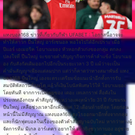
แทงบอล168 ข่าวที่เกี่ยวกับกีฬา UFABET : โอกาสนี้อาจจะ
ทำให้สาวก ปืนใหญ่ อาร์เซนอล พอใจไปได้อีกเปราะ เมื่อ
ปิแอร์ เอเมอริค โอบาเมยอง หัวหอกตัวเก่งของกลุ่ม ตกลง
ปลงใจที่ ปืนใหญ่ จะขยายคำสัญญากิจการค้าลำแข้ง โอบาเมย
อง กับสังกัดเดิมออกไปอีกเป็นระยะเวลา 3 ปี แม้ว่าจะเป็น
คำมั่นสัญญาเพียงแต่ลมปาก แต่ว่าก็คาดว่าทางสมาพันธ์ แทง
บอล168 ปืนใหญ่ เองจะตระเตรียมข้อแนะนำอีกทั้งการรับ
สมบัติพัสถานก้อนโต แล้วก็เงินโบนัสพิเศษไว้ให้ โอบาเมยอง
โดยทันที จากการเปิดเผยของ เดอะ เทเลกราฟ สื่อดังใน
ประเทศอังกฤษ คำสัญญาระหว่างแผงหน้าวัย 31 ปี กับชมรม
ปืนใหญ่ เหลือช่วงเวลาอีกเพียงแค่ 12 เดือนท้ายที่สุด โดยก่อน
หน้านี้ไม่มีสัญญาณ แทงบอล168 อะไรออกมาอีกทั้งจากกลุ่ม
และก็นักฟุตบอลในเรื่องของตัวคำสัญญาฉบับใหม่ หากว่าทางผู้
จัดการทีม มิเกล อาร์เตตา อยากให้ ดาวยิงชาวกาบอง อยู่ช่วย