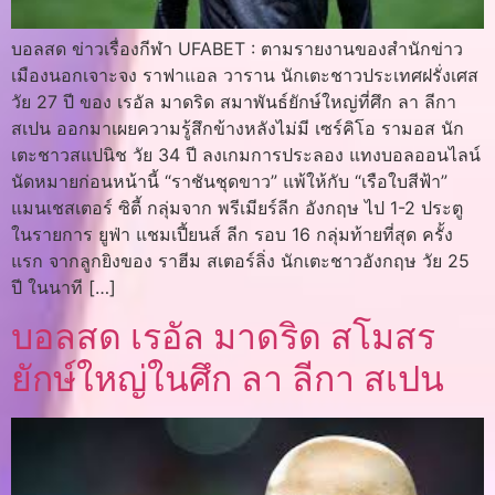
บอลสด ข่าวเรื่องกีฬา UFABET : ตามรายงานของสำนักข่าว
เมืองนอกเจาะจง ราฟาแอล วาราน นักเตะชาวประเทศฝรั่งเศส
วัย 27 ปี ของ เรอัล มาดริด สมาพันธ์ยักษ์ใหญ่ที่ศึก ลา ลีกา
สเปน ออกมาเผยความรู้สึกข้างหลังไม่มี เซร์คิโอ รามอส นัก
เตะชาวสแปนิช วัย 34 ปี ลงเกมการประลอง แทงบอลออนไลน์
นัดหมายก่อนหน้านี้ “ราชันชุดขาว” แพ้ให้กับ “เรือใบสีฟ้า”
แมนเชสเตอร์ ซิตี้ กลุ่มจาก พรีเมียร์ลีก อังกฤษ ไป 1-2 ประตู
ในรายการ ยูฟ่า แชมเปี้ยนส์ ลีก รอบ 16 กลุ่มท้ายที่สุด ครั้ง
แรก จากลูกยิงของ ราฮีม สเตอร์ลิ่ง นักเตะชาวอังกฤษ วัย 25
ปี ในนาที […]
บอลสด เรอัล มาดริด สโมสร
ยักษ์ใหญ่ในศึก ลา ลีกา สเปน