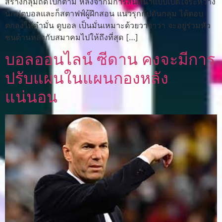
สร้างกลุ่มถัดไปก็ตาม หลังจากมีการสนทนาแบบเปิดใจระหว่าง
นักฟุตบอลและก็สตาฟฟ์ผู้ฝึกสอน แนวรุกกัปตันกลุ่ม ได้ตอบ
ตกลงให้คำมั่น ดูบอล เป็นมั่นเหมาะด้วยวาจาว่า จะอยู่ร่วมหัว
ชนด้านหลังกับสมาคมไปให้ถึงที่สุด […]
บอลออนไลน์ ซีดาน คงจะมีการ
ปรับแผนในแผนกองหลัง
แน่นอน