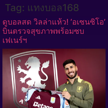
Tag:
แทงบอล168
ดูบอลสด วิลล่าแห้ว! ‘อเซนซิโอ’
บินตรวจสุขภาพพร้อมซบ
เฟเนร์ฯ