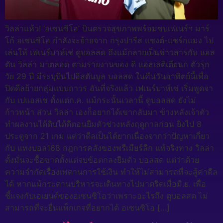
วิลล่าแห้ว! ‘อเซนซิโอ’ บินตรวจสุขภาพพร้อมซบเฟเนร์ฯ มาร์
โก้ อเซนซิโอ กำลังจะย้ายจาก กรุงปารีส แซงต์-แชร์กแมง ไป
เล่นให้ เฟเนร์บาห์เช่ ดูบอลสด ถึงแม้กลายเป็นข่าวสารกับ แอส
ตัน วิลล่า มาตลอด ตามรายงานของ ดิ แอธเลติเตียนก ตัวรุก
วัย 29 ปี มีระบุบินไปอิสตันบูล บอลสด ในคืนวันอาทิตย์นี้เพื่อ
ปิดดีลย้ายกลุ่มแบบถาวร อันที่จริงแล้ว เฟเนร์บาห์เช่ เริ่มพูดจา
กับ เปแอสเช ตั้งแต่ก.ค. แม้กระนั้นเวลานี้ ดูบอลสด ยังไม่
ก้าวหน้า ส่วน วิลล่า เองก็อยากได้เขากลับมา ข้างหลังเจ้าตัว
ทำผลงานได้ดิบได้ดีตอนยืมตัวช่วงหลังฤดูกาลก่อน ยิงไป 8
ประตูจาก 21 เกม แต่ว่าดีลเป็นได้ยากเนื่องจากว่าปัญหาเกี่ยว
กับ แทงบอล168 กฎการคลังของพรีเมียร์ลีก แท้จริงทาง วิลล่า
ตั้งมั่นจะซื้อขาดตั้งแต่จบข้อตกลงยืมตัว บอลสด แต่ว่าด้วย
ความจำกัดเรื่องเพดานการใช้เงิน ทำให้ไม่สามารถที่จะสู้ค่าดีล
ได้ หากแม้กระดานบริหารจะเดินทางไปมาดริดเมื่อมิ.ย. เพื่อ
ชี้แจงกับเอเยนต์ของอเซนซิโอว่าเพราะอะไรถึง ดูบอลสด ไม่
สามารถที่จะยื่นแพ็กเกจที่อยากได้ อเซนซิโอ […]