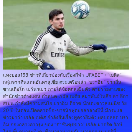
แทงบอล168 ข่าวที่เกียวข้องกับเรื่องกีฬา UFABET : “เบติส”
กลุ่มจากดินแดนอันดาลูเซีย ตระเตรียมล่า “บราอิม” จากถิ่น
ซานเตียโก เบร์นาเบว ภายใต้ข้อตกลงยืมตัว ตามรายงานของ
สำนักข่าวต่างแดน กำหนด เรอัล เบติส สมาพันธ์ในศึก ลา ลีกา
สเปน กำลังมีความสนใจ บราอิม ดีอาซ นักเตะชาวสแปนิช วัย
20 ปี ในตอนเปิดตลาดซื้อ-ขายนักฟุตบอลกลางปีนี้ มีกระแส
ข่าวมาว่า เรอัล เบติส กำลังยื่นเรื่องพูดจายืมตัว ผลบอลสด บรา
อิม กองกลางดาวรุ่ง ของ “ราชันชุดขาว” เรอัล มาดริด ยักษ์
ใหญ่ที่แดนกระทิงดุ เพื่อมาร่วมงานกับ มานูเอล เปเยกรินี่