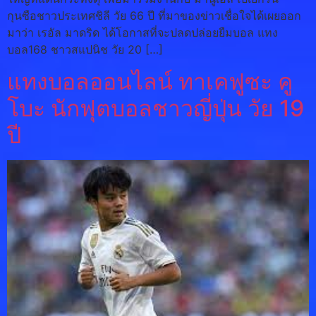
กุนซือชาวประเทศชิลี วัย 66 ปี ที่มาของข่าวเชื่อใจได้เผยออก
มาว่า เรอัล มาดริด ได้โอกาสที่จะปลดปล่อยยืมบอล แทง
บอล168 ชาวสแปนิช วัย 20 […]
แทงบอลออนไลน์ ทาเคฟูซะ คู
โบะ นักฟุตบอลชาวญี่ปุ่น วัย 19
ปี