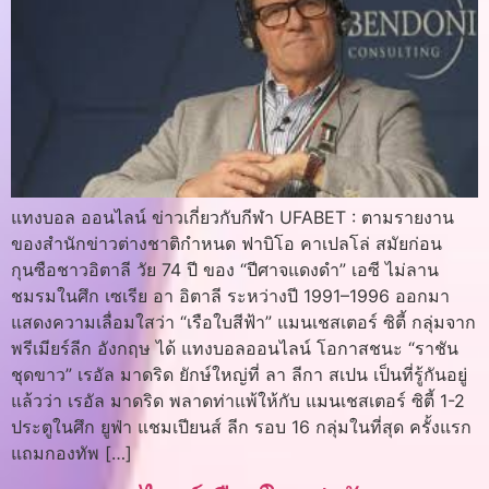
แทงบอล ออนไลน์ ข่าวเกี่ยวกับกีฬา UFABET : ตามรายงาน
ของสำนักข่าวต่างชาติกำหนด ฟาบิโอ คาเปลโล่ สมัยก่อน
กุนซือชาวอิตาลี วัย 74 ปี ของ “ปีศาจแดงดำ” เอซี ไม่ลาน
ชมรมในศึก เซเรีย อา อิตาลี ระหว่างปี 1991–1996 ออกมา
แสดงความเลื่อมใสว่า “เรือใบสีฟ้า” แมนเชสเตอร์ ซิตี้ กลุ่มจาก
พรีเมียร์ลีก อังกฤษ ได้ แทงบอลออนไลน์ โอกาสชนะ “ราชัน
ชุดขาว” เรอัล มาดริด ยักษ์ใหญ่ที่ ลา ลีกา สเปน เป็นที่รู้กันอยู่
แล้วว่า เรอัล มาดริด พลาดท่าแพ้ให้กับ แมนเชสเตอร์ ซิตี้ 1-2
ประตูในศึก ยูฟ่า แชมเปียนส์ ลีก รอบ 16 กลุ่มในที่สุด ครั้งแรก
แถมกองทัพ […]