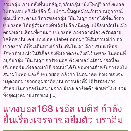
ร่วมกลุ่ม ภายหลังที่หมดสัญญากับกลุ่ม “ปืนใหญ่” อาร์เซนอล
ในตอนจบ พรีเมียร์ลีก นี้ แม้กระนั้นดูเหมือนกับว่า เหตุการณ์
ขณะนี้ กระดานบริหารของกลุ่ม “ปืนใหญ่” อยากได้ที่จะรั้งตัว
เซบายอส ให้อยู่ร่วมกองทัพถัดไปอีกหนึ่งฤดู แม้ย้อนกลับไปเมื่อ
ตอนหลายเดือนที่ผ่านมา เซบายอส กองกลางห้องเครื่องสาย
โลหิตสเปน เคย แทงบอล ufabet ออกมาให้สัมภาษณ์ว่า ตัว
เขาอยากได้ที่จะเดินทางเข้าไปเล่นใน ลา ลีกา สเปน เพื่อจะ
รักษาตำแหน่งในสีเสื้อของทีมชาติกระทิงดุไว้ เพราะ ในตอนที่
อยู่กับกลุ่ม “ปืนใหญ่” อาร์เซนอล ตัวเขาเองไม่สามารถที่จะ
เรียกฟอร์มเก่งออกมาได้ รวมทั้งได้รับช่องทางสำหรับการลงใน
สนามไม่พอ และก็ เซบายอส กลัวว่า ในอนาคต ตัวเขาเองจะ
หลุดออกมาจากกลุ่มชาติสเปน ภายหลังที่มิได้รับช่องทาง
สำหรับในการลงในสนามจาก มิเกล อาร์เตต้า ซักเท่าไหร่ รวม
ทั้งจุดมุ่งหมายแรกของ […]
แทงบอล168 เรอัล เบติส กำลัง
ยื่นเรื่องเจรจาขอยืมตัว บราอิม