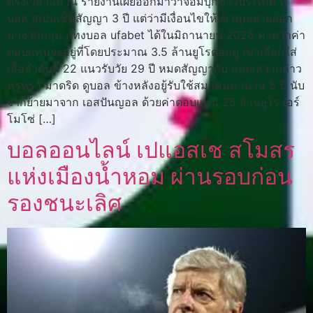
ตรงเวลาแคว้น รายงานเผยออกมาว่าจอมบุกชาวประเทศ ดู
บอล สเปนเซ็นสัญญา 3 ปี แต่ว่ามีเงื่อนไขให้เขาคุณยายออก
มาจากกลุ่ม แทงบอล ufabet ได้ในมิถานายน 2026 คาดว่าค่า
ตอบแทนจะอยู่ที่โดยประมาณ 3.5 ล้านยูโรต่อฤดู เขาเลือกใส่
เสื้อลำดับที่ 22 แนวรับวัย 29 ปี หมดสัญญากับ แอตเลว่ากล่าว
หรูหรา มาดริด ดูบอล ข้างหลังอยู้รับใช้สมาคมมานาน 5 ปี นับ
จากย้ายมาจาก เอสปันญอล ด้วยค่าตอบแทน 25 ล้านยูโร เอร์
โมโซ่ […]
บอลออนไลน์ เปแอสเช สโมสร
แห่งเมืองน้ำหอม ผ่านรอบก่อน
รองชนะเลิศ