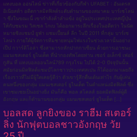
แทงบอล ออนไลน์ ข่าวที่เกี่ยวข้องกับกีฬา UFABET : อันเดรส
อิเนียสต้า อดีตกาลมิดฟิลด์ระดับตำนานของสมาคม บาร์เซโลน่
า ซึ่งในขณะนี้ เขากำลังค้าลำแข้ง อยู่ในประเทศประเทศญี่ปุ่น
ให้กับชมรม วิสเซล โกเบ ได้ออกมาระลึกเรื่องในอดีตว่า ในนัด
หมายชิงแชมป์ ยูฟ่า แชมเปี้ยนส์ ลีก ในปี 2011 ที่กลุ่ม บาร์เซ
โลน่า ภายใต้ผู้จัดการทีมชายหนุ่มไฟแรงในช่วงเวลานั้นอย่าง
เป๊ป กวาร์ดิโอล่า ซึ่งสามารถหักปากกาเซียน ด้วยการเอาชนะ
แมนเชสเตอร์ ยูไนเต็ด ที่นำกองทัพโดยท่าน เซอร์ อเล็กซ์ เฟอร์
กูสัน ที่ แทงบอลออนไลน์789 กรุงโรม ไปได้ 2-0 ปัจจุบันนั้น
สมัยก่อนมิดฟิลด์แชมป์โลกชาวประเทศสเปน ก็ได้ออกมาเผยถึง
เรื่องราวที่ไม่มีผู้ใดเคยรู้ดีว่า ตัวเขารู้สึกตื่นเต้นเท่าไร กับผู้เล่น
คนหนึ่งของกลุ่ม แมนเชสเตอร์ ยูไนเต็ด ในตำแหน่งมิดฟิลด์ ซึ่ง
เขาชมเชยเป็นอย่างยิ่ง มันก็คือ พอล สโคลส์ ยอดมิดฟิลด์ผู้ดี
อังกฤษ และก็ตำนานของกลุ่ม แมนเชสเตอร์ ยูไนเต็ด […]
บอลสด ลูกยิงของ ราฮีม สเตอร์
ลิ่ง นักฟุตบอลชาวอังกฤษ วัย
25 ปี