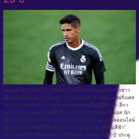
บอลสด ข่าวเรื่องกีฬา UFABET : ตามรายงานของสำนักข่าว
เมืองนอกเจาะจง ราฟาแอล วาราน นักเตะชาวประเทศฝรั่งเศส
วัย 27 ปี ของ เรอัล มาดริด สมาพันธ์ยักษ์ใหญ่ที่ศึก ลา ลีกา
สเปน ออกมาเผยความรู้สึกข้างหลังไม่มี เซร์คิโอ รามอส นัก
เตะชาวสแปนิช วัย 34 ปี ลงเกมการประลอง แทงบอลออนไลน์
นัดหมายก่อนหน้านี้ “ราชันชุดขาว” แพ้ให้กับ “เรือใบสีฟ้า”
แมนเชสเตอร์ ซิตี้ กลุ่มจาก พรีเมียร์ลีก อังกฤษ ไป 1-2 ประตู