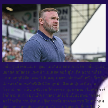
เวย์น รูนีย์ เตือนแมนฯยูอย่าเพิ่งฝันไกลถึงแชมป์ลีก เวย์น รูนีย์ ดู
บอลสด สมัยก่อนแผงหน้าแมนเชสเตอร์ ยูไนเต็ด ออกมาเตือน
แฟนบอลภูติผีปีศาจแดงให้มองดูเหตุการณ์อย่างเป็นจริงเกี่ยวกับ
ช่องทางลุ้นแชมป์พรีเมียร์ลีกฤดูหน้า ถึงแม้กลุ่มจะมีความ
ก้าวหน้าอย่างเห็นได้ชัดภายใต้การควบคุมกลุ่มของไมเคิล คาร์
ริกก็ตาม แมนฯ ยูไนเต็ด ทำผลงานดียิ่งขึ้นเป็นอย่างมากหลัง
คาร์ริกเข้ามารับตำแหน่งผู้จัดการทีมชั่วครั้งคราวเมื่อมกราคม
ต่อจากการลากลุ่มของรูเบน อโมขอบ โดยกลุ่มเก็บชัยได้ 12