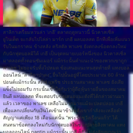
สาลิกาเตรียมหวนล่า ‘เกฮี’ ตลาดฤดูหนาวนี้ นิวคาสเซิ่ล
ยูไนเต็ด จะกลับไปไล่ล่า มาร์ก เกฮี ผลบอลสด อีกทีเพื่อเพิ่มแนว
รับในมกราคม ข้างหลัง คริสตัล พาเลซ ยังตกลงข้อตกลงใหม่
กับนักฟุตบอลมิได้ เกฮี เป็นจุดหมายเบอร์หนึ่งของ นิวคาสเซิ่ล
มาตลอดทั้งตอนซัมเมอร์ แม้กระนั้นคำแนะนำของพวกเขาถูก
พาเลซ ไม่ยอมรับทิ้งไปหมด ข้อเสนอแนะหนสุดท้ายที่ แทงบอล
ออนไลน์ “สาลิกาป่าดง” ยื่นไปนั้นอยู่ที่โดยประมาณ 60 ล้าน
ปอนด์แม้กระนั้น สตีฟ แพริช ประธานสมาคม พาเลซ ยังเสีย
แข็งไม่ยอมรับ กระนั้นเช้าใจกันว่าผู้ถือหุ้นรายอื่นของสมาคม
ยินดี ผลบอลสด ที่จะตอบรับข้อเสนอแนะดังที่ได้กล่าวผ่านมา
แล้ว เวลาของ พาเลซ เหลือไม่มากมายแม้จะปลดปล่อย เกฮี
เพื่อแลกเปลี่ยนกับเงินโตเข้ามาข้างหลังเขากำลังจะเหลือคำ
สัญญาแค่เพียง 18 เดือนแค่นั้น “พระราชวังเรือนแก้ว” ได้
สนทนาข้อตกลงใหม่กับนักฟุตบอลในช่วงปลายสิงหาคม แทง
บอลออนไลน์ pantip แม้กระนั้น เกฮี ก็ยังไม่ส่งสัญญาณว่า