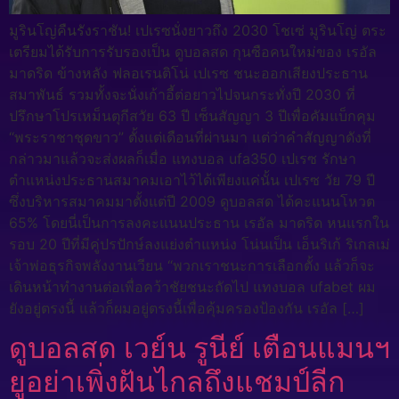
มูรินโญ่คืนรังราชัน! เปเรซนั่งยาวถึง 2030 โชเซ่ มูรินโญ่ ตระ
เตรียมได้รับการรับรองเป็น ดูบอลสด กุนซือคนใหม่ของ เรอัล
มาดริด ข้างหลัง ฟลอเรนติโน่ เปเรซ ชนะออกเสียงประธาน
สมาพันธ์ รวมทั้งจะนั่งเก้าอี้ต่อยาวไปจนกระทั่งปี 2030 ที่
ปรึกษาโปรเหม็นตุกีสวัย 63 ปี เซ็นสัญญา 3 ปีเพื่อคัมแบ็กคุม
“พระราชาชุดขาว” ตั้งแต่เดือนที่ผ่านมา แต่ว่าคำสัญญาดังที่
กล่าวมาแล้วจะส่งผลก็เมื่อ แทงบอล ufa350 เปเรซ รักษา
ตำแหน่งประธานสมาคมเอาไว้ได้เพียงแค่นั้น เปเรซ วัย 79 ปี
ซึ่งบริหารสมาคมมาตั้งแต่ปี 2009 ดูบอลสด ได้คะแนนโหวต
65% โดยนี่เป็นการลงคะแนนประธาน เรอัล มาดริด หนแรกใน
รอบ 20 ปีที่มีคู่ปรปักษ์ลงแย่งตำแหน่ง โน่นเป็น เอ็นริเก้ ริเกลเม่
เจ้าพ่อธุรกิจพลังงานเวียน “พวกเราชนะการเลือกตั้ง แล้วก็จะ
เดินหน้าทำงานต่อเพื่อคว้าชัยชนะถัดไป แทงบอล ufabet ผม
ยังอยู่ตรงนี้ แล้วก็ผมอยู่ตรงนี้เพื่อคุ้มครองป้องกัน เรอัล […]
ดูบอลสด เวย์น รูนีย์ เตือนแมนฯ
ยูอย่าเพิ่งฝันไกลถึงแชมป์ลีก