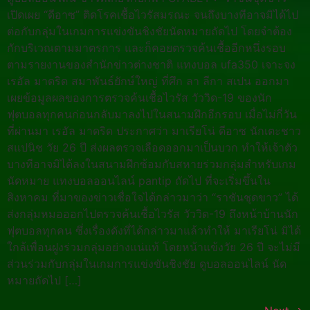
เปิดเผย “ดีอาซ” ติดโรคเชื้อไวรัสมรณะ จนถึงบางทีอาจมิได้ไป
ต่อกับกลุ่มในเกมการแข่งขันชิงชัยนัดหมายถัดไป โดยจำต้อง
กักบริเวณตามมาตรการ และก็คอยตรวจค้นเชื้ออีกหนึ่งรอบ
ตามรายงานของสำนักข่าวต่างชาติ แทงบอล ufa350 เจาะจง
เรอัล มาดริด สมาพันธ์ยักษ์ใหญ่ ที่ศึก ลา ลีกา สเปน ออกมา
เผยข้อมูลผลของการตรวจค้นเชื้อไวรัส วัววิด-19 ของนัก
ฟุตบอลทุกคนก่อนกลับมาลงไปในสนามฝึกอีกรอบ เมื่อไม่กี่วัน
ที่ผ่านมา เรอัล มาดริด ประกาศว่า มาเรียโน่ ดีอาซ นักเตะชาว
สแปนิช วัย 26 ปี ส่งผลตรวจเลือดออกมาเป็นบวก ทำให้เจ้าตัว
บางทีอาจมิได้ลงในสนามฝึกซ้อมกับสหายร่วมกลุ่มสำหรับเกม
นัดหมาย แทงบอลออนไลน์ pantip ถัดไป ที่จะเริ่มขึ้นใน
สิงหาคม ที่มาของข่าวเชื่อใจได้กล่าวมาว่า “ราชันชุดขาว” ได้
ส่งกลุ่มหมอออกไปตรวจค้นเชื้อไวรัส วัววิด-19 ถึงหน้าบ้านนัก
ฟุตบอลทุกคน ซึ่งเรื่องดังที่ได้กล่าวมาแล้วทำให้ มาเรียโน่ มิได้
ใกล้เพื่อนฝูงร่วมกลุ่มอย่างแน่แท้ โดยหน้าแข้งวัย 26 ปี จะไม่มี
ส่วนร่วมกับกลุ่มในเกมการแข่งขันชิงชัย ดูบอลออนไลน์ นัด
หมายถัดไป […]