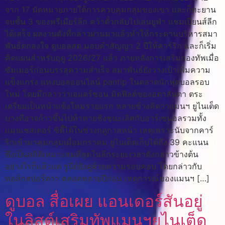
จาก 17 นัดหมายภายใต้การควบคุมกลุ่มของเขา และก็ทะยาน
จบชั้น 3 ของพรีเมียร์ลีก คว้าตั๋วกลับไปเล่นยูฟ่า แชมเปียนส์ลีก
ได้เสร็จ ผลงานดังที่กล่าวผ่านมาแล้วทำให้กระดานบริหารสมา
พันธ์ตกลงใจ ดูบอลสด มอบคำสัญญา 2 ปีให้คาร์ริก และก็เริ่ม
คิดแผนสำหรับฤดู 2026/27 แล้ว ภายหลังการเสริมกองทัพเมื่อ
ซัมเมอร์ก่อนบรรลุความสำเร็จ สมาพันธ์ยังวางเป้าเพิ่มความ
แข็งแกร่ง แทงบอลออนไลน์ pantip ในตลาดนักฟุตบอลรอบ
ใหม่ โดยมีกล่าวว่าเอแดร์ชอน มิดฟิลด์ของอตาลันตา ตระ
เตรียมเป็นหน้าแข้งใหม่รายแรก หลายข้างคิดว่าแมนฯ ยูไนเต็ด
บางทีอาจก้าวขึ้นไปท้าทายชิงชนะเลิศกับอาร์เซนอลรวมทั้ง
แมนเชสเตอร์ ซิตี้ได้ในช่วงฤดูกาลหน้า เหตุเพราะนับจากคาร์
ริกเข้ามาคุมกลุ่มเมื่อมกราคม ยูไนเต็ดเก็บได้ถึง 39 คะแนน
ซึ่งเป็นสถิติเหมาะสมที่สุดในลีกระยะเวลาดังกล่าวข้างต้น
อย่างไรก็แล้วแต่ รูนีย์ยังดูด้วยความรอบคอบ โดยกล่าวกับ
ทอล์กสปอร์ตว่า ตลอดหลายปีก่อน เหตุการณ์ของแมนฯ […]
ดูบอล สื่อเผย แอนเดอร์สันอยู่
ในลิสต์เสริมทัพแมนฯยูไนเต็ด