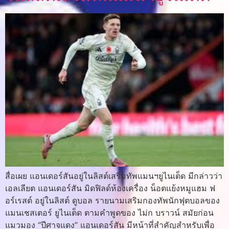
สื่อเผย แอนเดอร์สันอยู่ในลิสต์เสริมทัพแมนฯยูไนเต็ด มีกล่าวว่า
เอลเลียต แอนเดอร์สัน มิดฟิลด์ห้องเครื่อง น็อตแย้งหมูแฮม ฟ
อร์เรสต์ อยู่ในลิสต์ ดูบอล รายนามเสริมกองทัพนักฟุตบอลของ
แมนเชสเตอร์ ยูไนเต็ด ตามคำพูดของ ไม่ก บราวน์ สมัยก่อน
แมวมอง “ปีศาจแดง” แอนเดอร์สัน มีหน้าที่สำคัญสำหรับเพื่อ