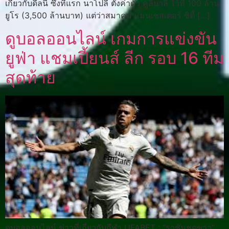
เกี่ยวกับดีลนี้ ซึ่งทีแรก นาโปลี ตั้งค่าตัว คูลิบาลี่ ไว้ที่ 100 ล้าน
ยูโร (3,500 ล้านบาท) แต่ว่าสมาคม แมนเชสเตอร์ ซิตี้ […]
ดูบอลออนไลน์ เกมการแข่งขัน
ยูฟ่า แชมเปี้ยนส์ ลีก รอบ 16 ทีม
สุดท้าย
ดูบอลออนไลน์ ข่าวที่เกี่ยวกับกีฬา UFABET : “ราชันชุดขาว”