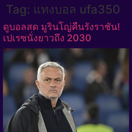
Tag:
แทงบอล ufa350
ดูบอลสด มูรินโญ่คืนรังราชัน!
เปเรซนั่งยาวถึง 2030