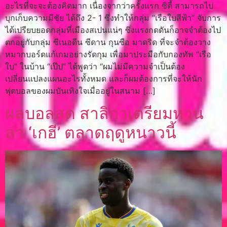
อะไรที่จะจะต้องคิดมาก เนื่องจากว่าครั้งแรก ซิตี้ สามารถไป
บุกเก็บความมีชัย ได้ถึง 2- 1 ซึ่งทำให้กลุ่ม “เรือใบสีฟ้า” จับการ
ได้เปรียบยอดกลุ่มที่เมืองสเปนแน่ๆ ซึ่งแรงกดดันก็อาจจำต้องไป
ตกอยู่กับกลุ่ม ซีเนอดีน ซีดาน กุนซือ มาดริด ที่จะจำต้องวาง
หมากบอร์ดแก้เกมอย่างรัดกุม เพื่อมาประมือกับกองทัพ “เรือ
ใบ” ในบ้าน “เป๊ป” ได้พูดว่า “ผมไม่มีความจำเป็นต้อง
เปลี่ยนแปลงแผนอะไรทั้งหมด และก็ผมต้องการที่จะให้นัก
ฟุตบอลของผมบันเทิงใจเมื่ออยู่ในสนาม […]
ผลบอลสด สาลิกาเตรียมหวน
ล่า ‘เกฮี’ ตลาดฤดูหนาวนี้