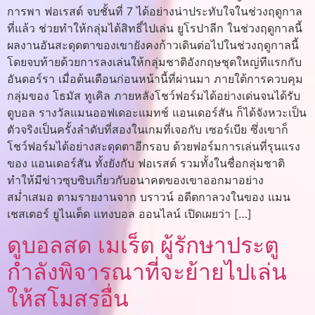
การพา ฟอเรสต์ จบชั้นที่ 7 ได้อย่างน่าประทับใจในช่วงฤดูกาล
ที่แล้ว ช่วยทำให้กลุ่มได้สิทธิ์ไปเล่น ยูโรปาลีก ในช่วงฤดูกาลนี้
ผลงานอันสะดุดตาของเขายังคงก้าวเดินต่อไปในช่วงฤดูกาลนี้
โดยจบท้ายด้วยการลงเล่นให้กลุ่มชาติอังกฤษชุดใหญ่ทีแรกกับ
อันดอร์รา เมื่อต้นเดือนก่อนหน้านี้ที่ผ่านมา ภายใต้การควบคุม
กลุ่มของ โธมัส ทูเคิล ภายหลังโชว์ฟอร์มได้อย่างเด่นจนได้รับ
ดูบอล รางวัลแมนออฟเดอะแมทช์ แอนเดอร์สัน ก็ได้จังหวะเป็น
ตัวจริงเป็นครั้งลำดับที่สองในเกมที่เจอกับ เซอร์เบีย ซึ่งเขาก็
โชว์ฟอร์มได้อย่างสะดุดตาอีกรอบ ด้วยฟอร์มการเล่นที่รุนแรง
ของ แอนเดอร์สัน ทั้งยังกับ ฟอเรสต์ รวมทั้งในชื่อกลุ่มชาติ
ทำให้มีข่าวซุบซิบเกี่ยวกับอนาคตของเขาออกมาอย่าง
สม่ำเสมอ ตามรายงานจาก บราวน์ อดีตกาลวงในของ แมน
เชสเตอร์ ยูไนเต็ด แทงบอล ออนไลน์ เปิดเผยว่า […]
ดูบอลสด เมเร็ต ผู้รักษาประตู
กำลังพิจารณาที่จะย้ายไปเล่น
ให้สโมสรอื่น