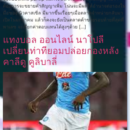
ต้องการจะขยายคำสัญญาเพิ่ม โน่นจะมีผลให้อำนาจต่อรองใน
มือของ นิวคาสเซิ่ล มีมากขึ้นเรื่อยๆเมื่อตลาดจำหน่ายกลับมา
เปิดในมกราคม แล้วก็คงจะยังเป็นตลาดค้าขายรอบท้ายที่สุดที่
พาเลซ จะเรียกค่าตอบแทนได้สูงๆด้วย […]
แทงบอล ออนไลน์ นาโปลี
เปลี่ยนท่าทียอมปล่อยกองหลัง
คาลีดู คูลิบาลี่