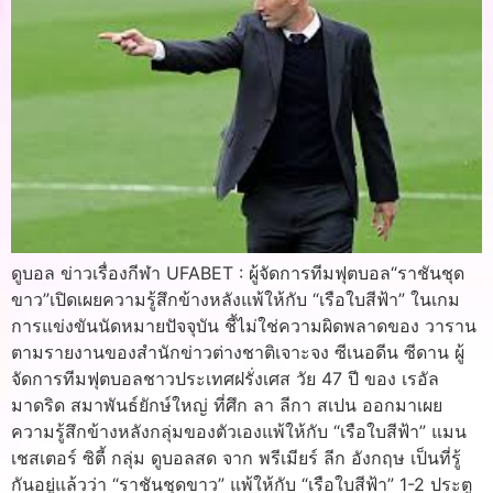
ดูบอล ข่าวเรื่องกีฬา UFABET : ผู้จัดการทีมฟุตบอล“ราชันชุด
ขาว”เปิดเผยความรู้สึกข้างหลังแพ้ให้กับ “เรือใบสีฟ้า” ในเกม
การแข่งขันนัดหมายปัจจุบัน ชี้ไม่ใช่ความผิดพลาดของ วาราน
ตามรายงานของสำนักข่าวต่างชาติเจาะจง ซีเนอดีน ซีดาน ผู้
จัดการทีมฟุตบอลชาวประเทศฝรั่งเศส วัย 47 ปี ของ เรอัล
มาดริด สมาพันธ์ยักษ์ใหญ่ ที่ศึก ลา ลีกา สเปน ออกมาเผย
ความรู้สึกข้างหลังกลุ่มของตัวเองแพ้ให้กับ “เรือใบสีฟ้า” แมน
เชสเตอร์ ซิตี้ กลุ่ม ดูบอลสด จาก พรีเมียร์ ลีก อังกฤษ เป็นที่รู้
กันอยู่แล้วว่า “ราชันชุดขาว” แพ้ให้กับ “เรือใบสีฟ้า” 1-2 ประตู