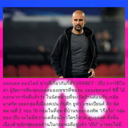
แทงบอล ออนไลน์ ข่าวที่เกี่ยวกับกีฬา UFABET : เป๊ป กวาร์ดิโอ
ล่า ผู้จัดการทีมฟุตบอลสมองเพชรที่ชมรม แมนเชสเตอร์ ซิตี้ ได้
ออกมาการันตีแล้วว่า ในนัดหมายที่จะเปิดบ้านต้อนรับ เรอัล
มาดริด ยอดกลุ่มที่เมืองสเปน กับศึก ยูฟ่า แชมเปียนส์ ลีก นัด
หมายที่ 2 รอบ 16 กลุ่มในที่สุด ที่บ้านของกองทัพ “เรือใบ” กลุ่ม
ของ เป๊ป จะไม่มีความเคลื่อนไหวใดๆก็ตาม ดูบอลสด ทั้งนั้น
เนื่องด้วยนักฟุตบอลด้านในกลุ่มพอดีอยู่แล้ว “เป๊ป” อาจจะไม่มี