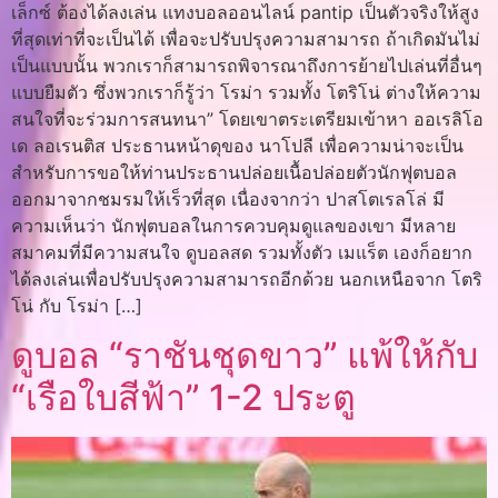
เล็กซ์ ต้องได้ลงเล่น แทงบอลออนไลน์ pantip เป็นตัวจริงให้สูง
ที่สุดเท่าที่จะเป็นได้ เพื่อจะปรับปรุงความสามารถ ถ้าเกิดมันไม่
เป็นแบบนั้น พวกเราก็สามารถพิจารณาถึงการย้ายไปเล่นที่อื่นๆ
แบบยืมตัว ซึ่งพวกเราก็รู้ว่า โรม่า รวมทั้ง โตริโน่ ต่างให้ความ
สนใจที่จะร่วมการสนทนา” โดยเขาตระเตรียมเข้าหา ออเรลิโอ
เด ลอเรนติส ประธานหน้าดุของ นาโปลี เพื่อความน่าจะเป็น
สำหรับการขอให้ท่านประธานปล่อยเนื้อปล่อยตัวนักฟุตบอล
ออกมาจากชมรมให้เร็วที่สุด เนื่องจากว่า ปาสโตเรลโล่ มี
ความเห็นว่า นักฟุตบอลในการควบคุมดูแลของเขา มีหลาย
สมาคมที่มีความสนใจ ดูบอลสด รวมทั้งตัว เมแร็ต เองก็อยาก
ได้ลงเล่นเพื่อปรับปรุงความสามารถอีกด้วย นอกเหนือจาก โตริ
โน่ กับ โรม่า […]
ดูบอล “ราชันชุดขาว” แพ้ให้กับ
“เรือใบสีฟ้า” 1-2 ประตู