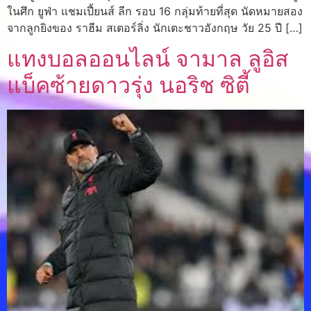
ในศึก ยูฟ่า แชมเปี้ยนส์ ลีก รอบ 16 กลุ่มท้ายที่สุด นัดหมายสอง
จากลูกยิงของ ราฮีม สเตอร์ลิ่ง นักเตะชาวอังกฤษ วัย 25 ปี […]
แทงบอลออนไลน์ จามาล ลูอิส
แบ็คซ้ายดาวรุ่ง นอริช ซิตี้