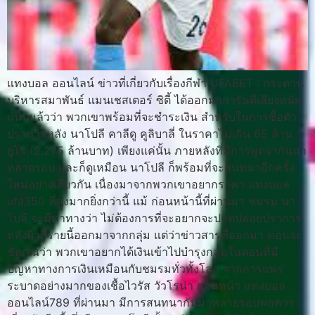
แทงบอล ออนไลน์ ข่าวที่เกี่ยวกับเรื่องกีฬา UFABET : กระดาน
บริหารสมาพันธ์ แมนเชสเตอร์ ซิตี้ ได้ออกมาการันตีเสียงหนัก
แน่นแล้วว่า พวกเขาพร้อมที่จะชำระเงิน สำหรับในการซื้อตัว
ปราการหลัง นาโปลี คาลีดู คูลิบาลี่ ในราคาไม่เกิน 65 ล้าน
ยูโร (2,275 ล้านบาท) เพียงแค่นั้น ภายหลังที่มีการพูดจากันมา
หลายรอบ และก็ดูเหมือน นาโปลี ก็พร้อมที่จะสนทนาอีกครั้ง
ใหม่อย่างเดียวกัน เนื่องมาจากพวกเขาอยากราคา แทงบอล
ufa350 ที่สูงมากยิ่งกว่านี้ แม้ ก่อนหน้านี้ที่ผ่านมา ชมรม นา
โปลี จะมีท่าทางว่า ไม่ต้องการที่จะอยากจะปลดปล่อยปราการ
หลังผิวสีรายนี้ออกมาจากกลุ่ม แต่ว่าข่าวสารที่ออกมา ค่อนจะ
ชัดเจนว่า พวกเขาอยากได้เงินเข้าไปบำรุงกลุ่มในตอนที่มี
ปัญหาทางการเงินเหมือนกับชมรมทั่วทั้งโลก จากการแพร่
ระบาดอย่างมากของเชื้อไวรัส วัวโรน่า ก่อนหน้า แทงบอล
ออนไลน์789 ที่ผ่านมา มีการสนทนากันมาหลายรอบพอควร