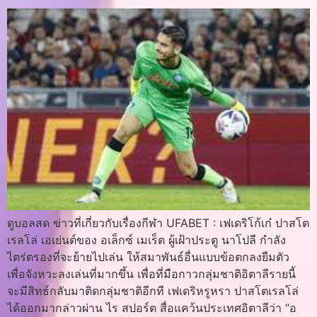
ดูบอลสด ข่าวที่เกี่ยวกับเรื่องกีฬา UFABET : เฟเดริโก้เก๋ ปาสโต
เรลโล่ เอเย่นต์ของ อเล็กซ์ เมเร็ต ผู้เฝ้าประตู นาโปลี กำลัง
ไตร่ตรองที่จะย้ายไปเล่น ให้สมาพันธ์อื่นแบบข้อตกลงยืมตัว
เพื่อจังหวะลงเล่นที่มากขึ้น เพื่อที่มือกาวกลุ่มชาติอิตาลีรายนี้
จะมีสิทธ์กลับมาติดกลุ่มชาติอีกที เฟเดริหรูหรา ปาสโตเรลโล่
ได้ออกมากล่าวผ่าน ไร สปอร์ต สื่อแคว้นประเทศอิตาลีว่า “อ