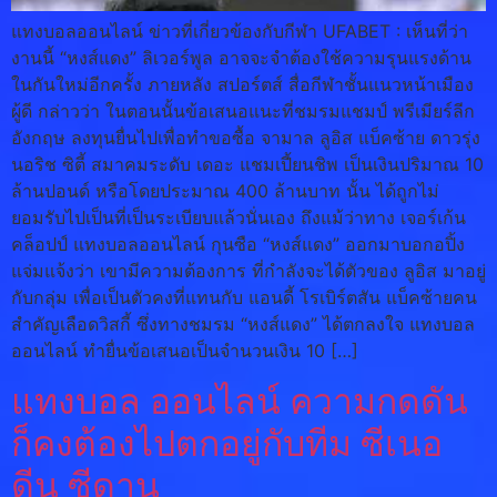
แทงบอลออนไลน์ ข่าวที่เกี่ยวข้องกับกีฬา UFABET : เห็นที่ว่า
งานนี้ “หงส์แดง” ลิเวอร์พูล อาจจะจำต้องใช้ความรุนแรงด้าน
ในกันใหม่อีกครั้ง ภายหลัง สปอร์ตส์ สื่อกีฬาชั้นแนวหน้าเมือง
ผู้ดี กล่าวว่า ในตอนนั้นข้อเสนอแนะที่ชมรมแชมป์ พรีเมียร์ลีก
อังกฤษ ลงทุนยื่นไปเพื่อทำขอซื้อ จามาล ลูอิส แบ็คซ้าย ดาวรุ่ง
นอริช ซิตี้ สมาคมระดับ เดอะ แชมเปี้ยนชิพ เป็นเงินปริมาณ 10
ล้านปอนด์ หรือโดยประมาณ 400 ล้านบาท นั้น ได้ถูกไม่
ยอมรับไปเป็นที่เป็นระเบียบแล้วนั่นเอง ถึงแม้ว่าทาง เจอร์เก้น
คล็อปป์ แทงบอลออนไลน์ กุนซือ “หงส์แดง” ออกมาบอกอปิ้ง
แจ่มแจ้งว่า เขามีความต้องการ ที่กำลังจะได้ตัวของ ลูอิส มาอยู่
กับกลุ่ม เพื่อเป็นตัวคงที่แทนกับ แอนดี้ โรเบิร์ตสัน แบ็คซ้ายคน
สำคัญเลือดวิสกี้ ซึ่งทางชมรม “หงส์แดง” ได้ตกลงใจ แทงบอล
ออนไลน์ ทำยื่นข้อเสนอเป็นจำนวนเงิน 10 […]
แทงบอล ออนไลน์ ความกดดัน
ก็คงต้องไปตกอยู่กับทีม ซีเนอ
ดีน ซีดาน