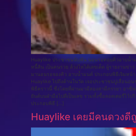
Huaylike ประชาชนนับพัน นอนรอคอยคิวอาบน้ำมนต์ เ
หนี้สิน เป็นคนรวย ล้วงไหได้เลขเด็ด ผู้รายงานข่
มานอนรอจองคิว อาบน้ำมนต์ ประกอบพิธีเจิมหน้า แล้ว
Huaylike ไปถึงด้านในวัด เจอประชาชนปูเสื่อนอนร
พิธีคราวนี้ ซึ่งโดยที่ผ่านมามีสองสามีภรรยา อาชีพ
ยันต์บนฝ่ามือไปตีเป็นเลข รวมทั้งซื้อลอตเตอรี่ไว้
ประกอบพิธี […]
Huaylike เคยมีคนดวงดีถูก