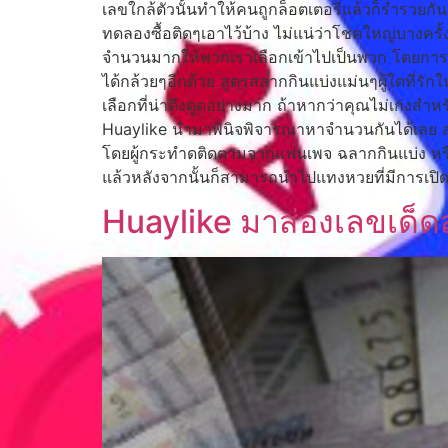
เลขใกล้ตัวนั้นทำให้คนถูกล็อตเตอรี่แล้วก็ร่ำรวยกั
ทดลองซื้อติดๆเอาไว้บ้าง ไม่แน่ว่าโชคใหญ่บางครั้
จำนวนมากให้พวกเราเลือกเข้าไปเป็นพวก โดยการขอร่
ได้กล้วยๆอีกด้วย สูตรสลากกินแบ่งแม่นๆผู้ใดที่
เลือกที่น่าดึงดูดอย่างมาก ถ้าหากว่าคุณไม่เก่งสำ
Huaylike นำมาพินิจพิจารณาหาจำนวนกันได้เลย สำนั
โดยผู้กระทำดติดตามจากแฟนเพจ ฉลากกินแบ่ง หรือข
แล้วหลังจากนั้นก็สามารถนำไปแทงหวยที่มีการเปิด
Huaylike มาส่องเลขเด็ดส