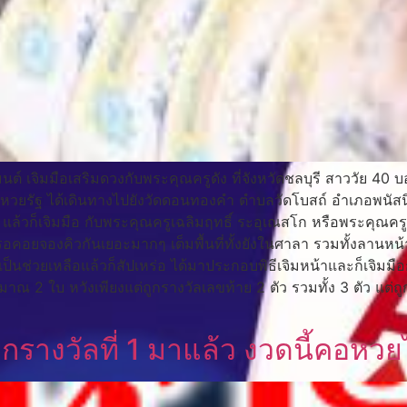
จิมมือเสริมดวงกับพระคุณครูดัง ที่จังหวัดชลบุรี สาววัย 40 บอก
าว หวยรัฐ ได้เดินทางไปยังวัดดอนทองคำ ตำบลวัดโบสถ์ อำเภอพนัสนิ
ก็เจิมมือ กับพระคุณครูเฉลิมฤทธิ์ ระอุเณสโก หรือพระคุณครูเอ้ เก
อคอยจองคิวกันเยอะมากๆ เต็มพื้นที่ทั้งยังในศาลา รวมทั้งลานหน้
เป็นช่วยเหลือแล้วก็สัปเหร่อ ได้มาประกอบพิธีเจิมหน้าและก็เจิมมือ
ปริมาณ 2 ใบ หวังเพียงแต่ถูกรางวัลเลขท้าย 2 ตัว รวมทั้ง 3 ตัว แต
รางวัลที่ 1 มาแล้ว งวดนี้คอหวยไ