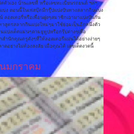
เกิดตัวเอง บ้านเลขที่ หรือเลขทะเบียนรถยนต์ ฯลฯ
แบ่ง ตอนนี้ในเฟสบุ๊คมีกรุ๊ปแบ่งปันทางสลากกินแบ่ง
 ลอตเตอรี่หรือเพื่อนฝูงๆสมาชิกเอามาแบ่งปันกัน
าสูตรสลากกินแบ่งใหม่ๆมาใช้ย่อมเป็นอีกหนึ่งตัว
แบ่งเด็ดแม่นๆตามยูทูปหรือกรุ๊ปต่างๆเพื่อ
ำนักคุณครูดังๆที่ให้ลอตเตอรี่แม่นได้อย่างง่ายๆ
่างไม่ต้องสงสัย เมื่อคุณได้ เลขเด็ดงวดนี้
ดือนมกราคม