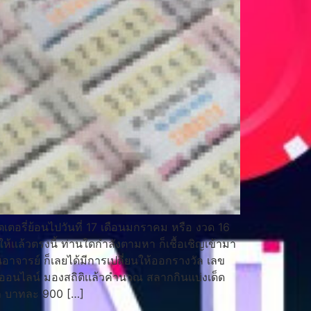
ตเตอรี่ย้อนไปวันที่ 17 เดือนมกราคม หรือ งวด 16
ห้เเล้วตรงนี้ ท่านใดกำลังตามหา ก็เชื้อเชิญเข้ามา
นอาจารย์ ก็เลยได้มีการเปลี่ยนให้ออกรางวัล เลข
ยออนไลน์ มองสถิติเเล้วคำนวณ สลากกินแบ่งเด็ด
าล บาทละ 900 […]