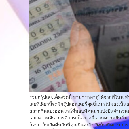
รวมกรุ๊ปเลขเด็ดงวดนี้ สามารถหาดูได้จากที่ไหน สำ
เลยที่เดี๋ยวนี้จะมีกรุ๊ปลอตเตอรี่ผุดขึ้นมาให้มองเ
สลากกินแบ่งออนไลน์ที่ชอบมีคนมาแบ่งปันจำนวนหรื
เลย ความฝัน การตี เลขเด็ดงวดนี้ จากความฝันนั
ก็ตาม ถ้าเกิดคืนวันนี้คุณฝันอะไร ยิ่งถ้าเกิดเป