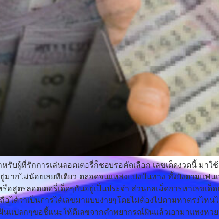
หรับผู้ที่รักการเล่นลอตเตอรี่ก็ชอบรอคัดเลือก เลขเด็ดงวดนี้ ม
ห็นอยู่มากไม่น้อยเลยทีเดียว ตลอดจนแหล่งแบ่งปันทาง ทั้งยังตามแฟนเ
อสูตรลอตเตอรี่เด็ดๆกันอยู่เป็นประจำ ส่วนกลเม็ดการหาเลขเด็ด
้น ถือได้ว่าเป็นการได้เลขมาแบบง่ายๆโดยไม่ต้องไปตามหาตรงไหน
็นการฝันแปลกๆขอชี้แนะให้ตีเลขจากคำพยากรณ์ฝันแล้วเอามาแทงหวยก