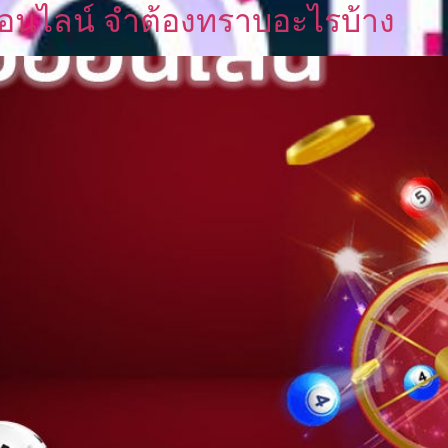
อนไลน์ จำต้องทราบอะไรบ้าง