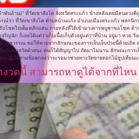
นล้าน)” ที่วัดเขาสิงโต จังหวัดสระแก้ว ข้างหลังเคยมีคนดวงดีถู
งการณ์ว่า ที่วัดเขาสิงโต ตำบลบ้านแก้ง อำเภอเมืองสระแก้ว พสกนิ
 ก็รับโชคไปเต็มหลักแสน ภายหลังที่ได้เข้ามาเคารพบูชาขอโชค ด้
ิญนัก ก็เลยได้แต่ว่าเก็บเนื้อเก็บตัวอยู่แต่ว่าที่บ้าน อยู่มา หวย ว
ท้าวเวสสุวรรณ ขอให้หายจากลักษณะของการเจ็บเจ็บป่วยนี้ด้วยเถิ
ือกันดูแลวัดด้วยนะ ตนก็ได้สัญญาไป ถัดมาไม่นาน ลักษณะการเจ็บปว
 ซึ่งตนปฏิบัติตามข้อตกลงว่าจะรอมาช่วยทางวัดขายดอกไม้ธูปเทียนแ
ดงวดนี้ สามารถหาดูได้จากที่ไหน