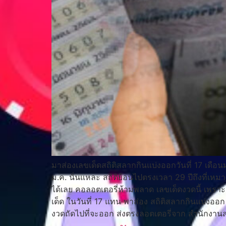
มาส่องเลขเด็ดสถิติสลากกินแบ่งออกวันที่ 17 เดือน
ม.ค. นั่นแหละ สถิติย้อนไปตรงเวลา 29 ปีถึงที่เหมา
ได้เลย คอลอตเตอรี่ห้ามพลาด เลขเด็ดงวดนี้ เพราะเ
เด็ด ในวันที่ 17 แทน พาส่อง สถิติสลากกินแบ่งอ
งวดถัดไปที่จะออก ส่งตรงลอตเตอรี่จาก สำนักงาน