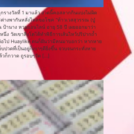
กรางวัลที่ 1 มาแล้ว งวดนี้คอสลากกินแบ่งไม่ผิด
กรต่างพากันหลั่งไหลขอโชค “ท้าวเวสสุวรรณ (ปู่
าน ป้านาง หวยออนไลน์ อายุ 58 ปี เผยออกมาว่า
ันหนึ่ง วัดเขาสิงโตได้ทำพิธีการเส้นไหว้ปริปากถ้ำ
ด ต่อไป Huaylike ตนก็ฝันว่ามีคนมาบอกว่า หากหาย
ดที่เป็นอยู่ก็เบาๆดียิ่งขึ้น จวบจนกระทั่งหาย
ล้วก็กวาด ถูรอบๆวัด […]