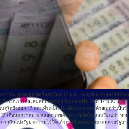
มกราคม สถิติลอตเตอรี่ออกวันที่ 17 ม.ค. Huaylike พาส่องสถิติลอ
ะนี่ พวกเราได้สะสมสถิติลอตเตอรี่ออกย้อนไป วันที่ 17 ม.ค. เอาไว้ใ
หตุใดถึงออก 17 แทนที่จะเป็น 16 เดือนมกราคม ด้วยเหตุว่าเป็นวั
อก 17 เดือนมกราคม มาเลยหาเลขดัง ตรงกับจิตใจคุณหรือเปล่า หว
สลากกินแบ่งรัฐบาล รวมไว้ให้เเล้วตรงนี้ ทดลองเลย เล่นหวยรัฐบ