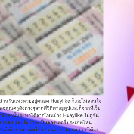
าใช้สำหรับแทงหวยอยู่ตลอด Huaylike ก็เลยไม่ฉงนใจ
พจคุณครูดังต่างๆจากที่วิถีทางยูทูปและก็จากที่เว็บ
กล้วยๆนั้นจะหาได้จากไหนบ้าง Huaylike ไปดูกัน
ไกลเลย และไม่ว่าจะเป็นลอตเตอรี่ประเภทไหน
ันได้เลย เลขเด็ดใกล้ตัว ฉลากกินแบ่ง บอกได้ว่า