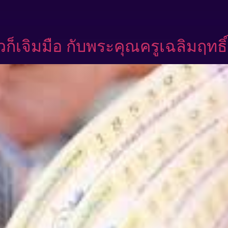
วก็เจิมมือ กับพระคุณครูเฉลิมฤทธิ์