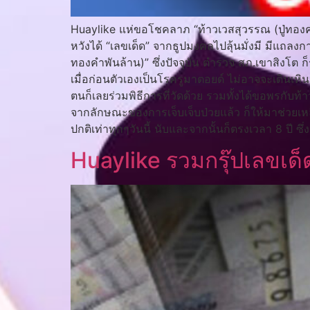
Huaylike แห่ขอโชคลาภ “ท้าวเวสสุวรรณ (ปู่ทองคำพั
หวังได้ “เลขเด็ด” จากธูปมงคลไปลุ้นมั่งมี มีแถล
ทองคำพันล้าน)” ซึ่งปัจจุบัน ตำรวจ สภ.เขาสิงโต
เมื่อก่อนตัวเองเป็นโรครูมาตอยด์ ไม่อาจจะเดินเหินเจร
ตนก็เลยร่วมพิธีการที่วัดด้วย รวมทั้งได้ขอพรกับ
จากลักษณะของการเจ็บเจ็บป่วยแล้ว ก็ให้มาช่วยเหล
ปกติเท่าทุกๆวันนี้ นับและจากนั้นก็ตรงเวลา 8 ปี
Huaylike รวมกรุ๊ปเลขเด็