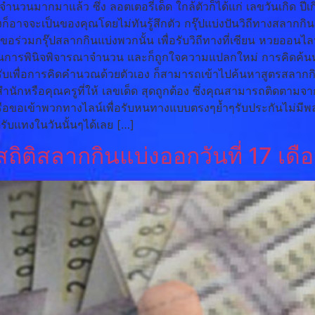
นจำนวนมากมาแล้ว ซึ่ง ลอตเตอรี่เด็ด ใกล้ตัวก็ได้แก่ เลขวันเกิด ปี
งก็อาจจะเป็นของคุณโดยไม่ทันรู้สึกตัว กรุ๊ปแบ่งปันวิถีทางสลากกิน
วมกรุ๊ปสลากกินแบ่งพวกนั้น เพื่อรับวิถีทางที่เซียน หวยออนไลน์
รักในการพินิจพิจารณาจำนวน และก็ถูกใจความแปลกใหม่ การคิดค้นห
หรับเพื่อการคิดคำนวณด้วยตัวเอง ก็สามารถเข้าไปค้นหาสูตรสลากกิน
กหรือคุณครูที่ให้ เลขเด็ด สุดถูกต้อง ซึ่งคุณสามารถติดตามจากส
อเข้าพวกทางไลน์เพื่อรับหนทางแบบตรงๆย้ำๆรับประกันไม่มีพลาดอย
รับแทงในวันนั้นๆได้เลย […]
ถิติสลากกินแบ่งออกวันที่ 17 เ