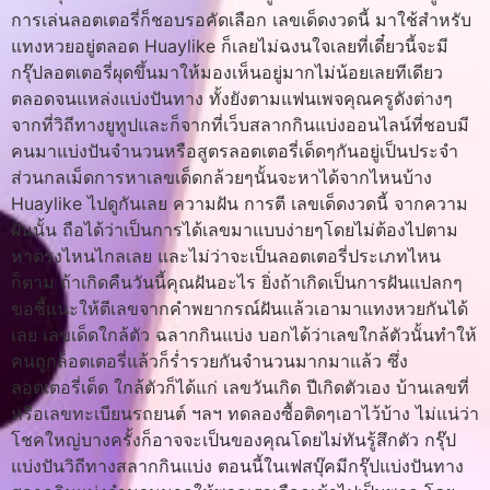
การเล่นลอตเตอรี่ก็ชอบรอคัดเลือก เลขเด็ดงวดนี้ มาใช้สำหรับ
แทงหวยอยู่ตลอด Huaylike ก็เลยไม่ฉงนใจเลยที่เดี๋ยวนี้จะมี
กรุ๊ปลอตเตอรี่ผุดขึ้นมาให้มองเห็นอยู่มากไม่น้อยเลยทีเดียว
ตลอดจนแหล่งแบ่งปันทาง ทั้งยังตามแฟนเพจคุณครูดังต่างๆ
จากที่วิถีทางยูทูปและก็จากที่เว็บสลากกินแบ่งออนไลน์ที่ชอบมี
คนมาแบ่งปันจำนวนหรือสูตรลอตเตอรี่เด็ดๆกันอยู่เป็นประจำ
ส่วนกลเม็ดการหาเลขเด็ดกล้วยๆนั้นจะหาได้จากไหนบ้าง
Huaylike ไปดูกันเลย ความฝัน การตี เลขเด็ดงวดนี้ จากความ
ฝันนั้น ถือได้ว่าเป็นการได้เลขมาแบบง่ายๆโดยไม่ต้องไปตาม
หาตรงไหนไกลเลย และไม่ว่าจะเป็นลอตเตอรี่ประเภทไหน
ก็ตาม ถ้าเกิดคืนวันนี้คุณฝันอะไร ยิ่งถ้าเกิดเป็นการฝันแปลกๆ
ขอชี้แนะให้ตีเลขจากคำพยากรณ์ฝันแล้วเอามาแทงหวยกันได้
เลย เลขเด็ดใกล้ตัว ฉลากกินแบ่ง บอกได้ว่าเลขใกล้ตัวนั้นทำให้
คนถูกล็อตเตอรี่แล้วก็ร่ำรวยกันจำนวนมากมาแล้ว ซึ่ง
ลอตเตอรี่เด็ด ใกล้ตัวก็ได้แก่ เลขวันเกิด ปีเกิดตัวเอง บ้านเลขที่
หรือเลขทะเบียนรถยนต์ ฯลฯ ทดลองซื้อติดๆเอาไว้บ้าง ไม่แน่ว่า
โชคใหญ่บางครั้งก็อาจจะเป็นของคุณโดยไม่ทันรู้สึกตัว กรุ๊ป
แบ่งปันวิถีทางสลากกินแบ่ง ตอนนี้ในเฟสบุ๊คมีกรุ๊ปแบ่งปันทาง