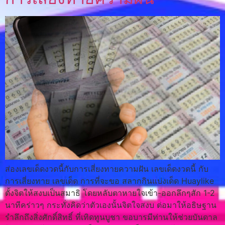
ส่องเลขเด็ดงวดนี้กับการเสี่ยงทายความฝัน เลขเด็ดงวดนี้ กับ
การเสี่ยงทาย เลขเด็ด การที่จะขอ สลากกินแบ่งเด็ด Huaylike
ตั้งจิตให้สงบเป็นสมาธิ โดยหลับตาหายใจเข้า-ออกลึกๆสัก 1-2
นาทีคร่าวๆ กระทั่งคิดว่าตัวเองนั้นจิตใจสงบ ต่อมาให้อธิษฐาน
รำลึกถึงสิ่งศักดิ์สิทธิ์ ที่เทิดทูนบูชา ขอบารมีท่านให้ช่วยบันดาล