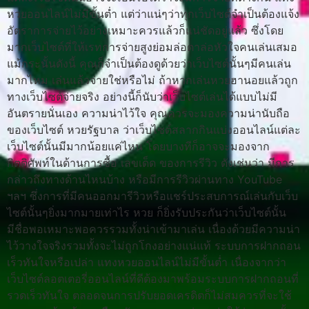
หวยออนไลน์ไม่มีขั้นต่ำ แต่ว่าแน่ๆว่าทุกเว็บไซต์จำเป็นต้องแจ้ง
อัตราการจ่ายไว้อย่างเหมาะควรแล้วก็แน่ชัดอยู่แล้ว ซึ่งโดย
มากเว็บไซต์ที่ให้เรทการจ่ายสูงย่อมล่อตาล่อหัวใจคนเล่นเสมอ
แม้กระนั้นดังนี้ คุณก็จำเป็นต้องดูด้วยว่าเว็บไซต์นั้นๆมีคนเล่น
มากไหม เล่นแล้วจ่ายใช่หรือไม่ ถ้าหากเล่นหวยฮานอยแล้วถูก
ทางเว็บไซต์จ่ายจริง อย่างนี้ก็นับว่าเว็บไซต์เล่นได้แบบไม่มี
อันตรายนั่นเอง ความน่าไว้ใจ คุณควรจะมองความน่านับถือ
ของเว็บไซต์ หวยรัฐบาล ว่าเว็บไซต์สลากกินแบ่งออนไลน์แต่ละ
เว็บไซต์นั้นมีมากน้อยแค่ไหน โดยบางทีก็อาจจะมองจาก
กิตติศัพท์ในด้านการซื้อ เลขเด็ด ของการรีวิว ดังเช่นว่า มีการ
กล่าวถึงทางด้านไหนบ้าง หรือมีการรีวิวผ่านทาง YouTube
ฯลฯ ซึ่งการที่มีคนออกมารีวิวหรือแชร์ประสบการณ์เล่นกับเว็บ
ไซต์นั้นๆยิ่งมากมายเท่าไร หวย ก็ยิ่งรับประกันว่าเว็บไซต์นั้น
มีชื่อพอเหมาะพอควรรวมทั้งน่าเข้ามาเล่น เนื่องด้วยมีความน่า
ไว้วางใจจริงรวมทั้งจะไม่ถูกโกงอย่างแน่แท้ ระบบการฝากถอน
เร็วทันใจหรือเปล่า แทงหวยออนไลน์ไม่มีขั้นต่ำ เนื่องจากว่า
เว็บไซต์ลอตเตอรี่ออนไลน์ที่ดีต้องมาพร้อมระบบการฝากถอนที่
รวดเร็วทันใจ ตลอดจนการปรับยอดเครดิตก็ไม่สมควรที่จะใช้