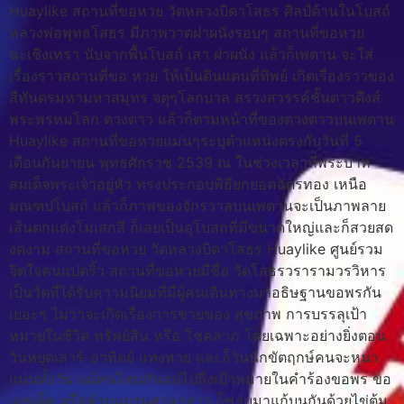
Huaylike สถานที่ขอหวย วัดหลวงบิดาโสธร ศิลป์ด้านในโบสถ์
หลวงพ่อพุทธโสธร มีภาพวาดฝาผนังรอบๆ สถานที่ขอหวย
ฉะเชิงเทรา นับจากพื้นโบสถ์ เสา ฝาผนัง แล้วก็เพดาน จะใส่
เรื่องราวสถานที่ขอ หวย ให้เป็นดินแดนที่ทิพย์ เกิดเรื่องราวของ
สีทันดรมหามหาสมุทร จตุๆโลกบาล สรวงสวรรค์ชั้นดาวดึงส์
พระพรหมโลก ดวงดาว แล้วก็ตามหน้าที่ของดวงดาวบนเพดาน
Huaylike สถานที่ขอหวยแม่นๆระบุตำแหน่งตรงกับวันที่ 5
เดือนกันยายน พุทธศักราช 2539 ณ ในช่วงเวลาที่พระบาท
สมเด็จพระเจ้าอยู่หัว ทรงประกอบพิธียกยอดฉัตรทอง เหนือ
มณฑปโบสถ์ แล้วก็ภาพของจักรวาลบนเพดานจะเป็นภาพลาย
เส้นตกแต่งโมเสกสี ก็เลยเป็นอุโบสถที่มีขนาดใหญ่และก็สวยสด
งดงาม สถานที่ขอหวย วัดหลวงบิดาโสธร Huaylike ศูนย์รวม
จิตใจคนแปดริ้ว สถานที่ขอหวยมีชื่อ วัดโสธรวรารามวรวิหาร
เป็นวัดที่ได้รับความนิยมที่มีผู้คนเดินทางมาอธิษฐานขอพรกัน
เยอะๆ ไม่ว่าจะเกิดเรื่องการขายของ สุขภาพ การบรรลุเป้า
หมายในชีวิต ทรัพย์สิน หรือ โชคลาภ โดยเฉพาะอย่างยิ่งตอน
วันหยุดเสาร์-อาทิตย์ แทงหวย และก็วันนักขัตฤกษ์คนจะหนา
แน่นทั้งวัน แม้คนไหนกันแน่ไปถึงเป้าหมายในคำร้องขอพร ขอ
เลขเด็ด หรือคำบนบานศาลกล่าว ก็ชอบมาแก้บนกันด้วยไข่ต้ม