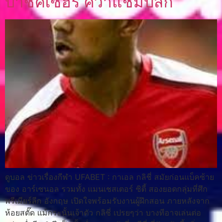
บาชัคเซฮีร์ คว้าแชมป์ลีก
ดูบอล ข่าวเรื่องกีฬา UFABET : กาเอล กลิชี่ สมัยก่อนแบ็คซ้าย
ของ อาร์เซนอล รวมทั้ง แมนเชสเตอร์ ซิตี้ สองยอดกลุ่มที่ศึก
พรีเมียร์ลีก อังกฤษ เปิดใจพร้อมรับงานผู้ฝึกสอน ภายหลังจาก
ห้อยสตั๊ด แม้กระนั้นเจ้าตัว กลิชี่ เปรยๆว่า บางทีอาจเล่นต่อ