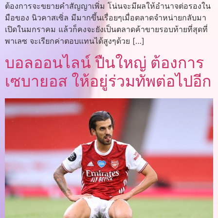
ต้องการจะขยายคำสัญญาเพิ่ม โน่นจะมีผลให้อำนาจต่อรองใน
มือของ นิวคาสเซิ่ล มีมากขึ้นเรื่อยๆเมื่อตลาดจำหน่ายกลับมา
เปิดในมกราคม แล้วก็คงจะยังเป็นตลาดค้าขายรอบท้ายที่สุดที่
พาเลซ จะเรียกค่าตอบแทนได้สูงๆด้วย […]
บอลออนไลน์ ปืนใหญ่ ต้องการ
เซบายอส ให้อยู่ร่วมทัพต่อไปอีก