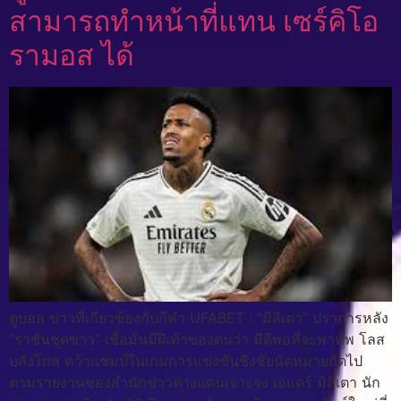
สามารถทำหน้าที่แทน เซร์คิโอ
รามอส ได้
ดูบอล ข่าวที่เกี่ยวข้องกับกีฬา UFABET : “มิลิเตา” ปราการหลัง
“ราชันชุดขาว” เชื่อมั่นมีฝีเท้าของตนว่า มีดีพอที่จะพาทัพ โลส
บลังโกส คว้าแชมป์ในเกมการแข่งขันชิงชัยนัดหมายถัดไป
ตามรายงานของสำนักข่าวต่างแดนเจาะจง เอแดร์ มิลิเตา นัก