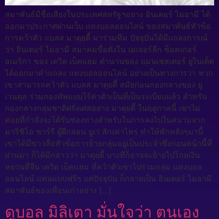
สมาพันธ์มีชื่อเสียงในประเทศสหรัฐฯอย่าง อินเตอร์ ไมอามี ได้
ออกมาประกาศผ่านเว็บ แทงบอลออนไลน์ ของสมาพันธ์หัวข้อ
การคว้าตัว แบลส มาตุยดี้ มาร่วมทีม ปัจจุบันได้มีแถลงการณ์
ว่า อินเตอร์ ไมอามี สมาคมขื่อดังใน เมเจอร์ลีก ซ็อคเกอร์
อเมริกา ของ เดวิด เบ็คแฮม ตำนานของ แมนเชสเตอร์ ยูไนเต็ด
ได้ออกมาคำแถลง แทงบอลออนไลน์ อย่างเป็นทางการว่า พวก
เขาสามารถคว้าตัว แบลส มาตุยดี้ สมัยก่อนกองกลางของ ยู
เวนตุส ร่วมกองทัพแบบไร้ค่าตัวเป็นที่เป็นระเบียบแล้ว สำหรับ
กองกลางกลุ่มชาติฝรั่งเศสอย่าง มาตุยดี้ ในฤดูกาลนี้ เขาไม่
ค่อยที่กำลังจะได้รับช่องทางสำหรับในการลงไปในสนามจาก
มาริซิโอ ซาร์รี ผู้ฝึกสอน ยูเว่ สักเท่าไหร่ ทำให้พักหลังๆมานี้
เขาได้มีข่าวลือหัวข้อการย้ายกลุ่มอยู่เป็นประจำซึ่งก่อนหน้านี้ที่
ผ่านมา ก็ได้มีกล่าวว่า มาตุยดี้ บางทีก็อาจจะย้ายไปโกยเงิน
หยวนที่จีน เดวิด เบ็คแฮม ที่คว้าตัวเขาไปร่วมกลุ่ม แทงบอล
ออนไลน์ แทนแบบฟรีๆ แต่ปัจจุบัน ก็กลายเป็น อินเตอร์ ไมอามี
สมาพันธ์ของเพื่อนเก่าอย่าง […]
ดูบอล มิลิเตา มั่นใจว่า ตนเอง