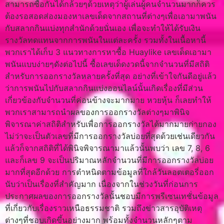
สามารถซื้อกันได้กล้วยๆด้วยเหตุว่าผู้เล่นผู้คนจำนวนมากก็ควร
ต้องรอสอดส่องมองหาเลขเด็ดจากสถานที่ต่างๆเพื่อเอามาพนัน
กับสลากกินแบ่งทุกสํานักด้วยนั่นเอง เพื่อจะทำให้ได้รับเงิน
รางวัลทดแทนจากการพนันในแต่ละครั้ง รวมทั้งในเนื้อหานี้
พวกเราได้เก็บ 3 แนวทางการหาซื้อ Huaylike เลขเด็ดเอามา
พนันแบบง่ายๆดังต่อไปนี้ ซื้อเลขเด็ดงวดนี้จากจำนวนที่มีสถิติ
สำหรับการออกรางวัลหลายครั้งที่สุด อย่างที่เข้าใจกันดีอยู่แล้ว
ว่าการพนันไปกับสลากกินแบ่งออนไลน์นั้นเกิดเรื่องที่มีส่วน
เกี่ยวข้องกับจำนวนที่ค่อนข้างจะมากมาย หวยหุ้น ก็เลยทำให้
พวกเราสามารถนำผลของการออกรางวัลต่างๆมาพินิจ
พิจารณาค่าสถิติสำหรับเพื่อการออกรางวัลได้มากมายก่ายกอง
ไม่ว่าจะเป็นตัวเลขที่มีการออกรางวัลบ่อยที่สุดด้วยเช่นเดียวกัน
แล้วก็จากสถิติที่ได้พินิจพิจารณามาแล้วนั้นพบว่า เลข 7, 8, 6
และก็เลข 9 จะเป็นปริมาณหลักจำนวนที่มีการออกรางวัลบ่อย
มากที่สุดอีกด้วย การตำหนิดตามข้อมูลที่ใกล้วันลอตเตอรี่ออก
นับว่าเป็นเรื่องที่สำคัญมาก เนื่องจากในช่วงวันที่ก่อนการ
ประกาศผลของการออกรางวัลนั้นชอบมีการพรีเซนเทชั่นข้อมูล
ที่เกี่ยวกับเรื่องราวเหนือธรรมชาติ รวมถึงข่าวสารอุบัติเหตุ
ต่างๆที่ชอบเกิดขึ้นอย่างมาก พร้อมทั้งจำนวนหลักๆตาม