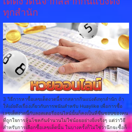
เด็ดงวดนี้จากสลากกินแบ่งดัง
ทุกสํานัก
3 วิธีการหาซื้อเลขเด็ดงวดนี้จากสลากกินแบ่งดังทุกสํานัก ถ้า
ให้เอ๋ยถึงเรื่องเกี่ยวกับการพนันสำหรับ Huaylike เพื่อการซื้อ
เลขเด็ดงวดนี้กับลอตเตอรี่ออนไลน์นั้นก็คงเป็นที่ชื่นชอบของคน
ที่ถูกใจการลุ้นโชคกันจำนวนไม่ใช่น้อยอย่างยิ่งจริงๆ แต่ว่าวิธี
สำหรับการเลือกซื้อเลขเด็ดนั้น ในบางครั้งก็ไม่ใช่ว่านึกจะซื้อก็