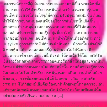
เหตุการณ์ต่างๆที่ผู้เล่นสามารถเสนอเอามาตีเป็น หวยเด็ด ซึ่ง
สามารถเอาไว้ใช้สำหรับการพนันได้ หาจำนวนจากกรุ๊ปแจก
เลขเด็ด ด้วยช่วงนี้ที่อะไรๆก็มีความปรับปรุงมากเพิ่มขึ้น ก็เลย
ทำให้มีการจับกลุ่มของคนที่ชอบใจการลุ้นโชคนั้นเกิดขึ้น
มหาศาล ด้วยเหตุนั้น เหล่าบรรดาคอลอตเตอรี่ก็ไม่สมควร
พลาดสำหรับการติดตามกรุ๊ปกลุ่มนี้เอาไว้บ้าง เพราะว่าบ่อย
มากชอบมีการแจก เลขเด็ด แม่นๆที่ทำให้คนที่รอติดตามต่าง
Huaylike ถูกรางวัลกันไปถ้วนหน้านั่นเอง แม้กระนั้นอย่างไรก็
ดี หวยหุ้น แม้ว่าคอลอตเตอรี่ผู้คนจำนวนไม่ใช้น้อยจะมี
แนวทางหาซื้อ เลขเด็ดงวดนี้ ที่จะทำให้คุณนั้นได้โอกาสได้รับ
เงินรางวัลทดแทนจากบรรดาลอตเตอรี่ทุกสำนักอยู่และจากนั้น
ก็ตาม แต่ว่าการแทงหวยในแต่ละครั้งนั้น ท่านก็ควรจะรู้จักการ
วัดตนและไม่โลภสำหรับการพนันจนมากเกินความจำเป็นด้วย
ด้วยเหตุว่าการซื้อลอตเตอรี่มันก็ไม่แตกต่างกับการเดิมพัน
ธรรมดา มีได้ก็ย่อมมีเสียคือเรื่องปกติ ด้วยเหตุนี้ท่านควรจะเล่น
แต่ว่าพอดิบพอดี แทงหวยออนไลน์ มีเท่าไหร่ก็เล่นเพียงแค่นั้น
อย่าเล่นกระทั่งเกินความสามารถ […]
Huaylike วันออกรางวัลสลาก