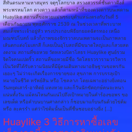
สีทันดรมหามหาสมุทร จตุๆโลกบาล สรวงสวรรค์ชั้นดาวดึงส์
พระพรหมโลก ดวงดาว แล้วก็ตามหน้าที่ของดวงดาวบนเพดาน
Huaylike สถานที่ขอหวยแม่นๆระบุตำแหน่งตรงกับวันที่ 5
เดือนกันยายน พุทธศักราช 2539 ณ ในช่วงเวลาที่พระบาท
สมเด็จพระเจ้าอยู่หัว ทรงประกอบพิธียกยอดฉัตรทอง เหนือ
มณฑปโบสถ์ แล้วก็ภาพของจักรวาลบนเพดานจะเป็นภาพลาย
เส้นตกแต่งโมเสกสี ก็เลยเป็นอุโบสถที่มีขนาดใหญ่และก็สวยสด
งดงาม สถานที่ขอหวย วัดหลวงบิดาโสธร Huaylike ศูนย์รวม
จิตใจคนแปดริ้ว สถานที่ขอหวยมีชื่อ วัดโสธรวรารามวรวิหาร
เป็นวัดที่ได้รับความนิยมที่มีผู้คนเดินทางมาอธิษฐานขอพรกัน
เยอะๆ ไม่ว่าจะเกิดเรื่องการขายของ สุขภาพ การบรรลุเป้า
หมายในชีวิต ทรัพย์สิน หรือ โชคลาภ โดยเฉพาะอย่างยิ่งตอน
วันหยุดเสาร์-อาทิตย์ แทงหวย และก็วันนักขัตฤกษ์คนจะหนา
แน่นทั้งวัน แม้คนไหนกันแน่ไปถึงเป้าหมายในคำร้องขอพร ขอ
เลขเด็ด หรือคำบนบานศาลกล่าว ก็ชอบมาแก้บนกันด้วยไข่ต้ม
หรือ ละครรำ แต่ว่าไข่ต้มนั้นเป็นที่ชื่นชอบอย่างยิ่ง […]
Huaylike 3 วิธีการหาซื้อเลข