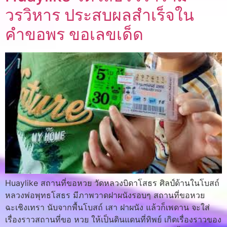
วรวิหาร ประสบผลสำเร็จใน
คำขอพร ขอเลขเด็ด
Huaylike สถานที่ขอหวย วัดหลวงบิดาโสธร ศิลป์ด้านในโบสถ์
หลวงพ่อพุทธโสธร มีภาพวาดฝาผนังรอบๆ สถานที่ขอหวย
ฉะเชิงเทรา นับจากพื้นโบสถ์ เสา ฝาผนัง แล้วก็เพดาน จะใส่
เรื่องราวสถานที่ขอ หวย ให้เป็นดินแดนที่ทิพย์ เกิดเรื่องราวของ