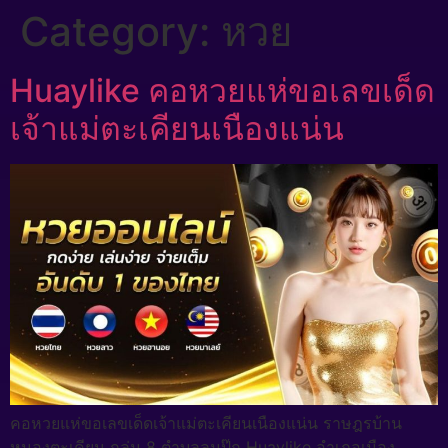
Category:
หวย
Huaylike คอหวยแห่ขอเลขเด็ด
เจ้าแม่ตะเคียนเนืองแน่น
คอหวยแห่ขอเลขเด็ดเจ้าแม่ตะเคียนเนืองแน่น ราษฎรบ้าน
หนองตะเคียน กลุ่ม 8 ตำบลลุมปุ๊ก Huaylike อำเภอเมือง