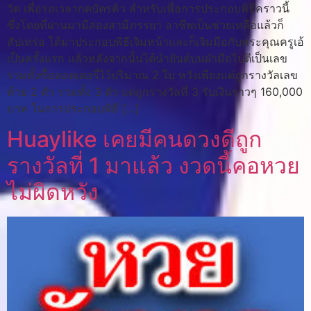
วัด เพื่อรอเวลากดบัตรคิว สำหรับเพื่อการประกอบพิธีคราวนี้
ซึ่งโดยที่ผ่านมามีสองสามีภรรยา อาชีพเป็นช่วยเหลือแล้วก็
สัปเหร่อ ได้มาประกอบพิธีเจิมหน้าและก็เจิมมือกับพระคุณครูเอ้
เป็นครั้งแรก แล้วหลังจากนั้นได้นำยันต์บนฝ่ามือไปตีเป็นเลข
รวมทั้งซื้อลอตเตอรี่ไว้ปริมาณ 2 ใบ หวังเพียงแต่ถูกรางวัลเลข
ท้าย 2 ตัว รวมทั้ง 3 ตัว แต่ถูกรางวัลที่ 3 รับเงินราวๆ 160,000
บาท ในการประกอบพิธี […]
Huaylike เคยมีคนดวงดีถูก
รางวัลที่ 1 มาแล้ว งวดนี้คอหวย
ไม่ผิดหวัง