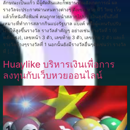
ลักษณะเป็นแก้ว มีผู้ตัดสินและก็พยานร่วมสังเกตการณ์ ผล
รางวัลจะประกาศผ่านหนทางต่างๆ ดังเช่น หวย ทีวี วิทยุ เว็บ
แล้วก็หนังสือพิมพ์ คนถูกหวยนำสลากไปปรับเงินสูงขึ้นถึงที่
เหมาะที่ทำการสลากกินแบ่งรัฐบาล แบงค์ หรือผู้แทนรับปรับ
เงินให้สูงขึ้นรางวัล รางวัลสำคัญๆ อย่างเช่น รางวัลที่ 1 (6
หลักตรง), เลขหน้า 3 ตัว, เลขท้าย 3 ตัว, เลขท้าย 2 ตัว และก็
รางวัลข้างๆรางวัลที่ 1 นอกนั้นยังมีรางวัลอื่นๆดังเช่นว่า รางวัล
ที่ […]
Huaylike บริหารเงินเพื่อการ
ลงทุนกับเว็บหวยออนไลน์