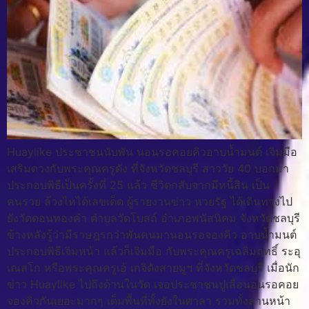
Huaylike ประชาชนนับพัน นอนรอคอยคิวอาบน้ำมนต์ เจิมมือ
เสริมดวงกับพระคุณครูดัง ที่จังหวัดชลบุรี สาววัย 40 บอกมา
ประกอบพิธีเป็นครั้งที่ 25 แล้ว ชีวิตกลับจากมีหนี้สิน เป็น
คนรวย ล้วงไหได้เลขเด็ด ผู้รายงานข่าว หวยรัฐ ได้เดินทางไป
ยังวัดดอนทองคำ ตำบลวัดโบสถ์ อำเภอพนัสนิคม จังหวัดชลบุรี
ข้างหลังรู้ว่ามีราษฎรกว่าพันคนมานอนรอจองคิว อาบน้ำมนต์
ประกอบพิธีเจิมหน้า แล้วก็เจิมมือ กับพระคุณครูเฉลิมฤทธิ์ ระอุ
เณสโก หรือพระคุณครูเอ้ เกจิดังสายมูฯ ที่จังหวัดชลบุรี เมื่อนัก
ข่าว Huaylike ไปถึงด้านในวัด เจอประชาชนปูเสื่อนอนรอคอย
จองคิวกันเยอะมากๆ เต็มพื้นที่ทั้งยังในศาลา รวมทั้งลานหน้า