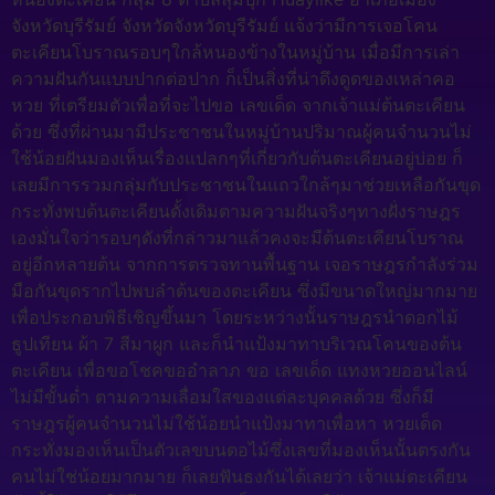
จังหวัดบุรีรัมย์ จังหวัดจังหวัดบุรีรัมย์ แจ้งว่ามีการเจอโคน
ตะเคียนโบราณรอบๆใกล้หนองข้างในหมู่บ้าน เมื่อมีการเล่า
ความฝันกันแบบปากต่อปาก ก็เป็นสิ่งที่น่าดึงดูดของเหล่าคอ
หวย ที่เตรียมตัวเพื่อที่จะไปขอ เลขเด็ด จากเจ้าแม่ต้นตะเคียน
ด้วย ซึ่งที่ผ่านมามีประชาชนในหมู่บ้านปริมาณผู้คนจำนวนไม่
ใช้น้อยฝันมองเห็นเรื่องแปลกๆที่เกี่ยวกับต้นตะเคียนอยู่บ่อย ก็
เลยมีการรวมกลุ่มกับประชาชนในแถวใกล้ๆมาช่วยเหลือกันขุด
กระทั่งพบต้นตะเคียนดั้งเดิมตามความฝันจริงๆทางฝั่งราษฎร
เองมั่นใจว่ารอบๆดังที่กล่าวมาแล้วคงจะมีต้นตะเคียนโบราณ
อยู่อีกหลายต้น จากการตรวจทานพื้นฐาน เจอราษฎรกำลังร่วม
มือกันขุดรากไปพบลำต้นของตะเคียน ซึ่งมีขนาดใหญ่มากมาย
เพื่อประกอบพิธีเชิญขึ้นมา โดยระหว่างนั้นราษฎรนำดอกไม้
ธูปเทียน ผ้า 7 สีมาผูก และก็นำแป้งมาทาบริเวณโคนของต้น
ตะเคียน เพื่อขอโชคขออำลาภ ขอ เลขเด็ด แทงหวยออนไลน์
ไม่มีขั้นต่ำ ตามความเลื่อมใสของแต่ละบุคคลด้วย ซึ่งก็มี
ราษฎรผู้คนจำนวนไม่ใช้น้อยนำแป้งมาทาเพื่อหา หวยเด็ด
กระทั่งมองเห็นเป็นตัวเลขบนตอไม้ซึ่งเลขที่มองเห็นนั้นตรงกัน
คนไม่ใช่น้อยมากมาย ก็เลยฟันธงกันได้เลยว่า เจ้าแม่ตะเคียน