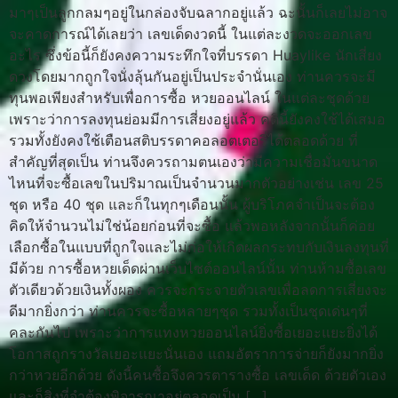
มาๆเป็นลูกกลมๆอยู่ในกล่องจับฉลากอยู่แล้ว ฉะนั้นก็เลยไม่อาจ
จะคาดการณ์ได้เลยว่า เลขเด็ดงวดนี้ ในแต่ละงวดจะออกเลข
อะไร ซึ่งข้อนี้ก็ยังคงความระทึกใจที่บรรดา Huaylike นักเสี่ยง
ดวงโดยมากถูกใจนั่งลุ้นกันอยู่เป็นประจำนั่นเอง ท่านควรจะมี
ทุนพอเพียงสำหรับเพื่อการซื้อ หวยออนไลน์ ในแต่ละชุดด้วย
เพราะว่าการลงทุนย่อมมีการเสี่ยงอยู่แล้ว คตินี้ยังคงใช้ได้เสมอ
รวมทั้งยังคงใช้เตือนสติบรรดาคอลอตเตอรี่ได้ตลอดด้วย ที่
สำคัญที่สุดเป็น ท่านจึงควรถามตนเองว่ามีความเชื่อมั่นขนาด
ไหนที่จะซื้อเลขในปริมาณเป็นจำนวนมากตัวอย่างเช่น เลข 25
ชุด หรือ 40 ชุด และก็ในทุกๆเดือนนั้น ผู้บริโภคจำเป็นจะต้อง
คิดให้จำนวนไม่ใช่น้อยก่อนที่จะซื้อ แล้วพอหลังจากนั้นก็ค่อย
เลือกซื้อในแบบที่ถูกใจและไม่ก่อให้เกิดผลกระทบกับเงินลงทุนที่
มีด้วย การซื้อหวยเด็ดผ่านเว็บไซต์ออนไลน์นั้น ท่านห้ามซื้อเลข
ตัวเดียวด้วยเงินทั้งผอง ควรจะกระจายตัวเลขเพื่อลดการเสี่ยงจะ
ดีมากยิ่งกว่า ท่านควรจะซื้อหลายๆชุด รวมทั้งเป็นชุดเด่นๆที่
คละกันไป เพราะว่าการแทงหวยออนไลน์ยิ่งซื้อเยอะแยะยิ่งได้
โอกาสถูกรางวัลเยอะแยะนั่นเอง แถมอัตราการจ่ายก็ยังมากยิ่ง
กว่าหวยอีกด้วย ดังนี้คนซื้อจึงควรตารางซื้อ เลขเด็ด ด้วยตัวเอง
และก็สิ่งที่จำต้องพิจารณาอยู่ตลอดเป็น […]