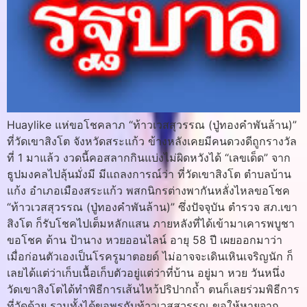
Huaylike แห่ขอโชคลาภ “ท้าวเวสสุวรรณ (ปู่ทองคำพันล้าน)”
ที่วัดเขาสิงโต จังหวัดสระแก้ว ข้างหลังเคยมีคนดวงดีถูกรางวัล
ที่ 1 มาแล้ว งวดนี้คอสลากกินแบ่งไม่ผิดหวังได้ “เลขเด็ด” จาก
ธูปมงคลไปลุ้นมั่งมี มีแถลงการณ์ว่า ที่วัดเขาสิงโต ตำบลบ้าน
แก้ง อำเภอเมืองสระแก้ว พสกนิกรต่างพากันหลั่งไหลขอโชค
“ท้าวเวสสุวรรณ (ปู่ทองคำพันล้าน)” ซึ่งปัจจุบัน ตำรวจ สภ.เขา
สิงโต ก็รับโชคไปเต็มหลักแสน ภายหลังที่ได้เข้ามาเคารพบูชา
ขอโชค ด้าน ป้านาง หวยออนไลน์ อายุ 58 ปี เผยออกมาว่า
เมื่อก่อนตัวเองเป็นโรครูมาตอยด์ ไม่อาจจะเดินเหินเจริญนัก ก็
เลยได้แต่ว่าเก็บเนื้อเก็บตัวอยู่แต่ว่าที่บ้าน อยู่มา หวย วันหนึ่ง
วัดเขาสิงโตได้ทำพิธีการเส้นไหว้ปริปากถ้ำ ตนก็เลยร่วมพิธีการ
ที่วัดด้วย รวมทั้งได้ขอพรกับท้าวเวสสุวรรณ ขอให้หายจาก