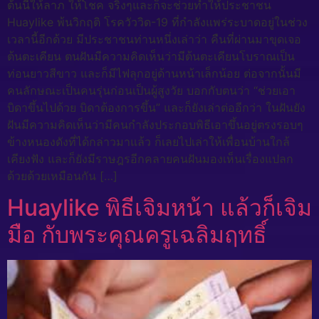
ต้นนี้ให้ลาภ ให้โชค จริงๆและก็จะช่วยทำให้ประชาชน
Huaylike พ้นวิกฤติ โรควัววิด-19 ที่กำลังแพร่ระบาดอยู่ในช่วง
เวลานี้อีกด้วย มีประชาชนท่านหนึ่งเล่าว่า คืนที่ผ่านมาขุดเจอ
ต้นตะเคียน ตนฝันมีความคิดเห็นว่ามีต้นตะเคียนโบราณเป็น
ท่อนยาวสีขาว และก็มีไฟลุกอยู่ด้านหน้าเล็กน้อย ต่อจากนั้นมี
คนลักษณะเป็นคนรุ่นก่อนเป็นผู้สูงวัย บอกกับตนว่า “ช่วยเอา
บิดาขึ้นไปด้วย บิดาต้องการขึ้น” และก็ยังเล่าต่ออีกว่า ในฝันยัง
ฝันมีความคิดเห็นว่ามีคนกำลังประกอบพิธีเอาขึ้นอยู่ตรงรอบๆ
ข้างหนองดังที่ได้กล่าวมาแล้ว ก็เลยไปเล่าให้เพื่อนบ้านใกล้
เคียงฟัง และก็ยังมีราษฎรอีกคลายคนฝันมองเห็นเรื่องแปลก
ด้วยด้วยเหมือนกัน […]
Huaylike พิธีเจิมหน้า แล้วก็เจิม
มือ กับพระคุณครูเฉลิมฤทธิ์