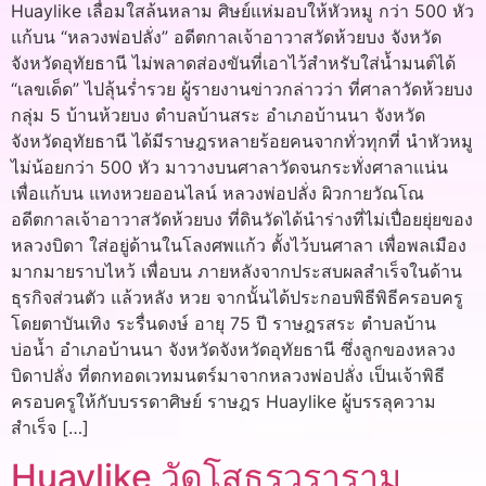
Huaylike เลื่อมใสล้นหลาม ศิษย์แห่มอบให้หัวหมู กว่า 500 หัว
แก้บน “หลวงพ่อปลั่ง” อดีตกาลเจ้าอาวาสวัดห้วยบง จังหวัด
จังหวัดอุทัยธานี ไม่พลาดส่องขันที่เอาไว้สำหรับใส่น้ำมนต์ได้
“เลขเด็ด” ไปลุ้นร่ำรวย ผู้รายงานข่าวกล่าวว่า ที่ศาลาวัดห้วยบง
กลุ่ม 5 บ้านห้วยบง ตำบลบ้านสระ อำเภอบ้านนา จังหวัด
จังหวัดอุทัยธานี ได้มีราษฎรหลายร้อยคนจากทั่วทุกที่ นำหัวหมู
ไม่น้อยกว่า 500 หัว มาวางบนศาลาวัดจนกระทั่งศาลาแน่น
เพื่อแก้บน แทงหวยออนไลน์ หลวงพ่อปลั่ง ผิวกายวัณโณ
อดีตกาลเจ้าอาวาสวัดห้วยบง ที่ดินวัดได้นำร่างที่ไม่เปื่อยยุ่ยของ
หลวงบิดา ใส่อยู่ด้านในโลงศพแก้ว ตั้งไว้บนศาลา เพื่อพลเมือง
มากมายราบไหว้ เพื่อบน ภายหลังจากประสบผลสำเร็จในด้าน
ธุรกิจส่วนตัว แล้วหลัง หวย จากนั้นได้ประกอบพิธีพิธีครอบครู
โดยตาบันเทิง ระรื่นดงษ์ อายุ 75 ปี ราษฎรสระ ตำบลบ้าน
บ่อน้ำ อำเภอบ้านนา จังหวัดจังหวัดอุทัยธานี ซึ่งลูกของหลวง
บิดาปลั่ง ที่ตกทอดเวทมนตร์มาจากหลวงพ่อปลั่ง เป็นเจ้าพิธี
ครอบครูให้กับบรรดาศิษย์ ราษฎร Huaylike ผู้บรรลุความ
สำเร็จ […]
Huaylike วัดโสธรวราราม