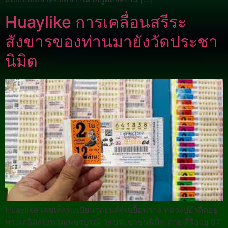
Huaylike การเคลื่อนสรีระ
สังขารของท่านมายังวัดประชา
นิมิต
Huaylike เลขเด็ดทะเบียนรถยนต์ตู้เขยื้อนร่าง หลวงปู่อำติดอยู่
พระเกจิดังจังหวัดเพชรบูรณ์ วัดประชาชนนิมิต ตาย สิริอายุ 97