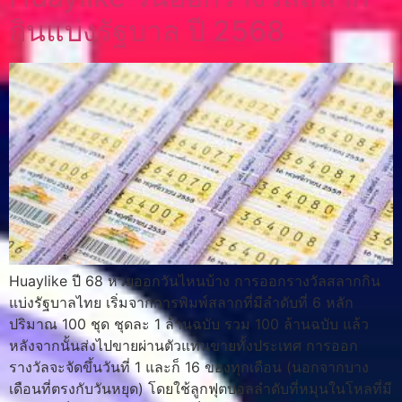
กินแบ่งรัฐบาล ปี 2568
Huaylike ปี 68 หวยออกวันไหนบ้าง การออกรางวัลสลากกิน
แบ่งรัฐบาลไทย เริ่มจากการพิมพ์สลากที่มีลำดับที่ 6 หลัก
ปริมาณ 100 ชุด ชุดละ 1 ล้านฉบับ รวม 100 ล้านฉบับ แล้ว
หลังจากนั้นส่งไปขายผ่านตัวแทนขายทั้งประเทศ การออก
รางวัลจะจัดขึ้นวันที่ 1 และก็ 16 ของทุกเดือน (นอกจากบาง
เดือนที่ตรงกับวันหยุด) โดยใช้ลูกฟุตบอลลำดับที่หมุนในโหลที่มี