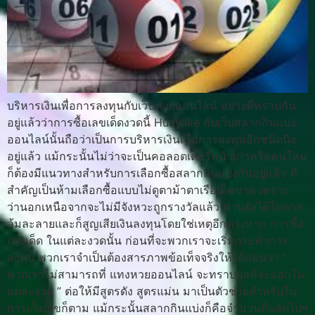
บริหารเงินเพื่อการลงทุนกับเว็บหวยออนไลน์ อย่างที่ทราบกัน
อยู่แล้วว่าการซื้อเลขเด็ดงวดนี้ Huaylike กับเว็บสลากกินแบ่ง
ออนไลน์นั้นถือว่าเป็นการบริหารเงินเพื่อการลงทุนอีกชนิดนึง
อยู่แล้ว แม้กระนั้นไม่ว่าจะเป็นคอลอตเตอรี่หน้าเก่าหรือคนใหม่
ก็ต้องมีแนวทางสำหรับการเลือกซื้อสลากกินแบ่งกันอยู่แล้ว ที่
สำคัญเป็นห้ามเลือกซื้อแบบไม่ดูตาม้าตาเรือเด็ดขาด เพราะ
ว่านอกเหนือจากจะไม่มีจังหวะถูกรางวัลแล้ว ท่านยังได้โอกาส
ล้มละลายและก็สูญเสียเงินลงทุนโดยใช่เหตุอีกต่างหาก การซื้อ
เลขเด็ด ในแต่ละงวดนั้น ก่อนที่จะพวกเราจะเริ่มกระทำการ
ลงทุน พวกเราจำเป็นต้องสารภาพข้อเท็จจริงให้ได้ก่อนว่า “
พวกเราไม่สามารถที่ แทงหวยออนไลน์ จะทราบผลที่จะออกใน
แต่ละงวด ” ต่อให้มีสูตรดัง สูตรแม่น มาเป็นตัวช่วยสำหรับใน
การเก็งเลขก็ตาม แม้กระนั้นสลากกินแบ่งก็คือจำนวนที่ผลัดไปๆ